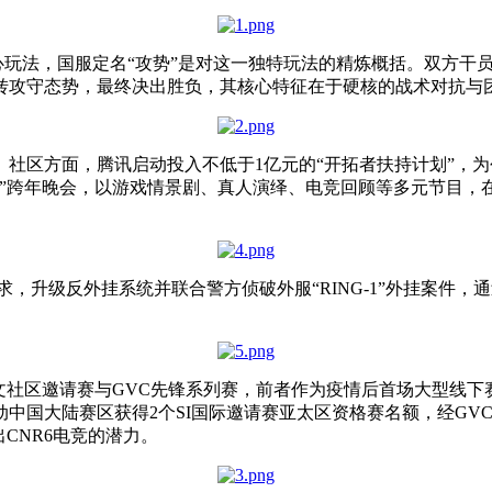
心玩法，国服定名
“
攻势
”
是对这一独特玩法的精炼概括。双方干
转攻守态势，最终决出胜负，其核心特征在于硬核的战术对抗与
。社区方面，腾讯启动投入不低于
1
亿元的
“
开拓者扶持计划
”
，为
”
跨年晚会，以游戏情景剧、真人演绎、电竞回顾等多元节目，
求，升级反外挂系统并联合警方侦破外服
“RING-1”
外挂案件，通
文社区邀请赛与
GVC
先锋系列赛，前者作为疫情后首场大型线下
动中国大陆赛区获得
2
个
SI
国际邀请赛亚太区资格赛名额，经
GV
出
CNR6
电竞的潜力。