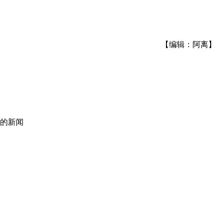
【编辑：阿离】
的新闻