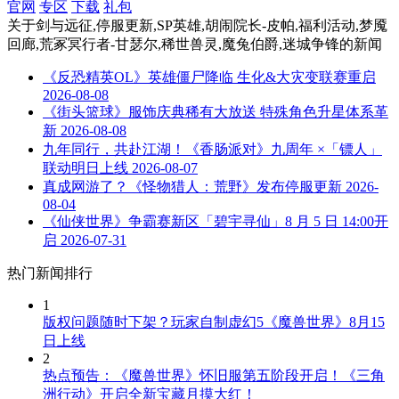
官网
专区
下载
礼包
关于
剑与远征,停服更新,SP英雄,胡闹院长-皮帕,福利活动,梦魇
回廊,荒冢冥行者-甘瑟尔,稀世兽灵,魔兔伯爵,迷城争锋
的新闻
《反恐精英OL》英雄僵尸降临 生化&大灾变联赛重启
2026-08-08
《街头篮球》服饰庆典稀有大放送 特殊角色升星体系革
新
2026-08-08
九年同行，共赴江湖！《香肠派对》九周年 ×「镖人」
联动明日上线
2026-08-07
真成网游了？《怪物猎人：荒野》发布停服更新
2026-
08-04
《仙侠世界》争霸赛新区「碧宇寻仙」8 月 5 日 14:00开
启
2026-07-31
热门新闻排行
1
版权问题随时下架？玩家自制虚幻5《魔兽世界》8月15
日上线
2
热点预告：《魔兽世界》怀旧服第五阶段开启！《三角
洲行动》开启全新宝藏月摸大红！