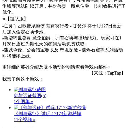
-梦魇回廊首领更换为「噬星使者」，秘宝峡湾新赛季、迷城
争锋等玩法陆续开启，并对兽灵「魔兔伯爵」技能效果进行了
优化。
⭐️【组队服】
-亡灵军团敏捷系游侠 荒冢冥行者 - 甘瑟尔 将于1月27日更新
后加入命定召唤卡池。
-新增稀世兽灵 魔兔伯爵，拥有召唤与控场能力。玩家可在1
月28日通过为期七天的签到活动免费获取。
-迷城争锋、公会猎宝赛以及 奇境探险 - 遗烬石窟等系列活动
即将陆续上线。
更详细的英雄介绍及版本活动说明请查看游戏内邮件~
【来源：TapTap】
我想了解这个游戏：
剑与远征截图
(5)
1个图集 »
《剑与远征》试玩-17173新游秒懂
11个视频 »