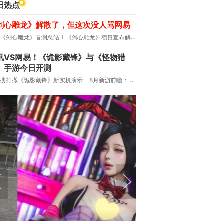
日热点
剑心雕龙》解散了，但这次没人骂网易
《剑心雕龙》首测总结
《剑心雕龙》项目宣布解散
讯VS网易！《诡影藏锋》与《怪物猎
》手游今日开测
搜打撤《诡影藏锋》新实机演示
8月新游前瞻：《诡秘之主》领衔