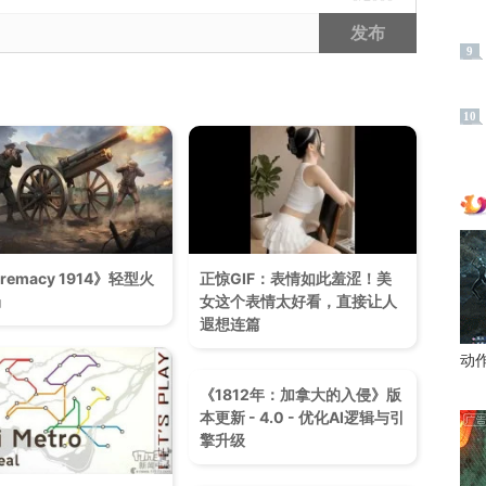
发布
9
10
remacy 1914》轻型火
正惊GIF：表情如此羞涩！美
场
女这个表情太好看，直接让人
遐想连篇
动
《1812年：加拿大的入侵》版
本更新 - 4.0 - 优化AI逻辑与引
擎升级