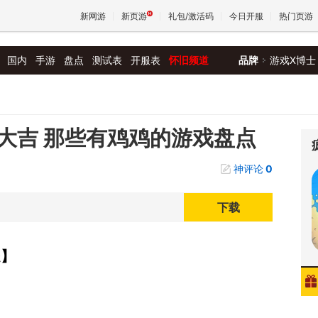
新网游
新页游
礼包/激活码
今日开服
热门页游
国内
手游
盘点
测试表
开服表
怀旧频道
品牌
游戏X博士
魔兽
天堂
大吉 那些有鸡鸡的游戏盘点
神评论
0
王权与
下载
处】