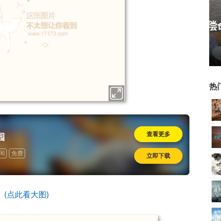
霸赛大区火
一看吓一跳：雷死人不偿命
的囧图集（1170）
热
查看更多
园
闲
免费
立即下载
(点此看大图)