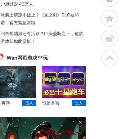
户超过2440万人
泳装太清凉不让上？《龙之剑》DLC被和
z
谐，官方紧急滑跪
回合制端游还有活路？巨头垄断之下，这款
t
游戏却如此坚挺！
Wan网页游戏**玩
作爽游
谁是首富
进入
进入
×