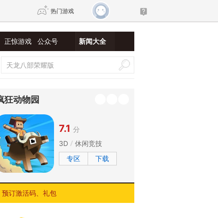
热门游戏
正惊游戏
公众号
新闻大全
DNF
传奇4
剑网3旗舰版
新天龙八部
疯狂动物园
自由
诛仙世界
新仙侠5
7.1
分
3D
休闲竞技
专区
下载
预订激活码、礼包