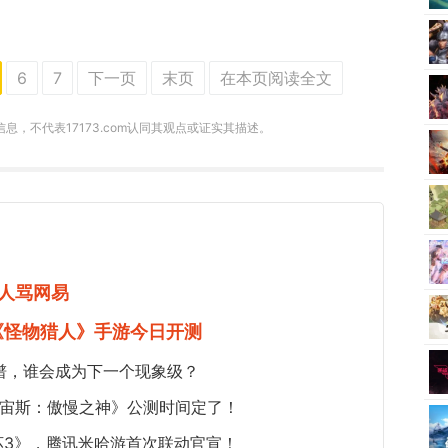
6
7
下一页
末页
在本页阅读全文
递信息，不代表17173.com认同其观点或证实其描述。
人骂网易
《怪物猎人》手游今日开测
谱，谁会成为下一个现象级？
《宙斯：傲慢之神》公测时间定了！
坏3》，腾讯米哈游首次联动官宣！