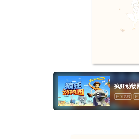
17周年庆典 争
爆开启
疯狂动物
休闲竞技
休