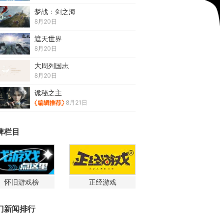
梦战：剑之海
8月20日
遮天世界
8月20日
大周列国志
8月20日
诡秘之主
8月21日
牌栏目
怀旧游戏榜
正经游戏
门新闻排行