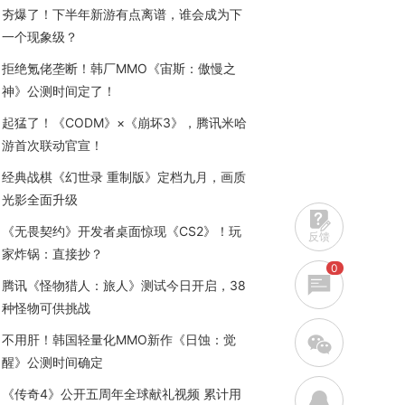
夯爆了！下半年新游有点离谱，谁会成为下
一个现象级？
拒绝氪佬垄断！韩厂MMO《宙斯：傲慢之
神》公测时间定了！
起猛了！《CODM》×《崩坏3》，腾讯米哈
游首次联动官宣！
经典战棋《幻世录 重制版》定档九月，画质
光影全面升级
《无畏契约》开发者桌面惊现《CS2》！玩
反馈
家炸锅：直接抄？
0
腾讯《怪物猎人：旅人》测试今日开启，38
种怪物可供挑战
w
不用肝！韩国轻量化MMO新作《日蚀：觉
醒》公测时间确定
《传奇4》公开五周年全球献礼视频 累计用
q