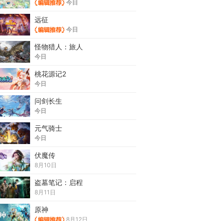
今日
远征
今日
怪物猎人：旅人
今日
桃花源记2
今日
问剑长生
今日
元气骑士
今日
伏魔传
8月10日
盗墓笔记：启程
8月11日
原神
8月12日