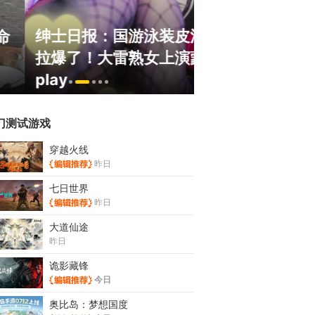
绅士日报：国游泳装皮涩度
巅峰在线150
拉爆了！大雷熟女上演蒙眼
游，如今带着怀
play
来了！
门测试游戏
穿越火线
昨日
七日世界
昨日
大道仙途
昨日
诡影藏锋
今日
奥比岛：梦想国度