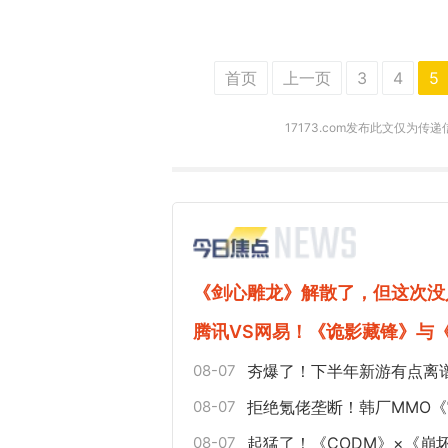
首页
上一页
3
4
5
17173.com发布此文仅为传
《剑心雕龙》解散了，但这次没
腾讯VS网易！《诡影藏锋》与
08-07
夯爆了！下半年新游有点离
08-07
拒绝氪佬垄断！韩厂MMO
08-07
起猛了！《CODM》×《崩