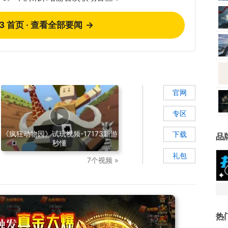
73 首页 · 查看全部要闻
→
官网
专区
《疯狂动物园》试玩视频-17173新游
下载
品
秒懂
礼包
7个视频 »
热