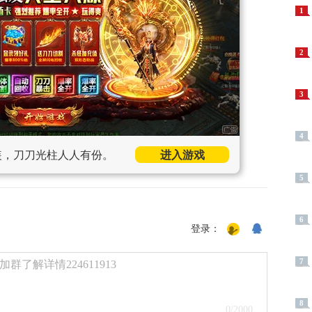
1
2
3
4
装，刀刀光柱人人有份。
进入游戏
5
6
登录：
7
了解详情224611913
8
0
/2000