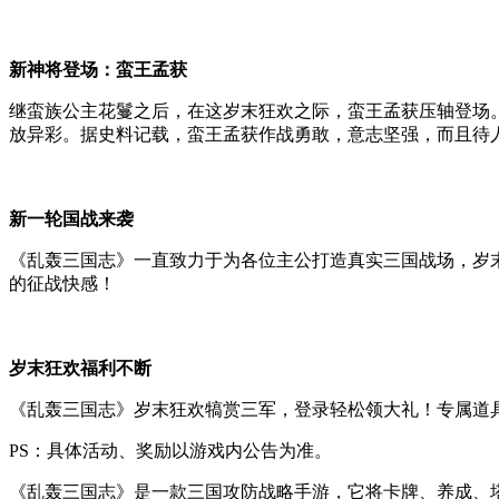
新神将登场：蛮王孟获
继蛮族公主花鬘之后，在这岁末狂欢之际，蛮王孟获压轴登场
放异彩。据史料记载，蛮王孟获作战勇敢，意志坚强，而且待
新一轮国战来袭
《乱轰三国志》一直致力于为各位主公打造真实三国战场，岁
的征战快感！
岁末狂欢福利不断
《乱轰三国志》岁末狂欢犒赏三军，登录轻松领大礼！专属道
PS：具体活动、奖励以游戏内公告为准。
《乱轰三国志》是一款三国攻防战略手游，它将卡牌、养成、