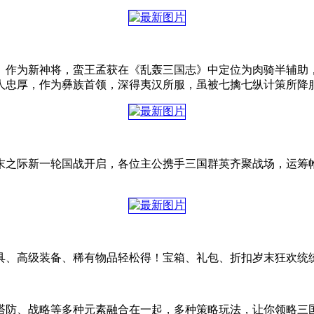
。作为新神将，蛮王孟获在《乱轰三国志》中定位为肉骑半辅助
人忠厚，作为彝族首领，深得夷汉所服，虽被七擒七纵计策所降
末之际新一轮国战开启，各位主公携手三国群英齐聚战场，运筹
具、高级装备、稀有物品轻松得！宝箱、礼包、折扣岁末狂欢统
塔防、战略等多种元素融合在一起，多种策略玩法，让你领略三