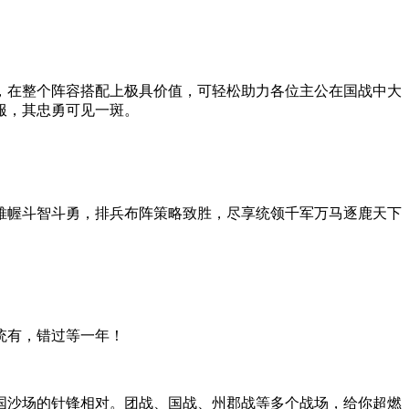
，在整个阵容搭配上极具价值，可轻松助力各位主公在国战中大
服，其忠勇可见一斑。
帷幄斗智斗勇，排兵布阵策略致胜，尽享统领千军万马逐鹿天下
统有，错过等一年！
国沙场的针锋相对。团战、国战、州郡战等多个战场，给你超燃