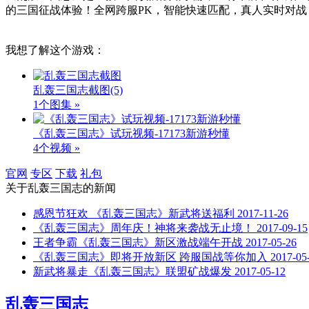
的三国征战体验！全网跨服PK，智能快速匹配，真人实时对
我想了解这个游戏：
乱轰三国志截图
(5)
1个图集 »
《乱轰三国志》试玩视频-17173新游秒懂
4个视频 »
官网
专区
下载
礼包
关于
乱轰三国志
的新闻
感恩节狂欢 《乱轰三国志》新武将送福利
2017-11-26
《乱轰三国志》周年庆！神将来袭战无止境！
2017-09-15
王者争霸《乱轰三国志》新区激战端午开战
2017-05-26
《乱轰三国志》即将开放新区 跨服国战等你加入
2017-05
新武将暴走《乱轰三国志》联盟矿战爆发
2017-05-12
乱轰三国志