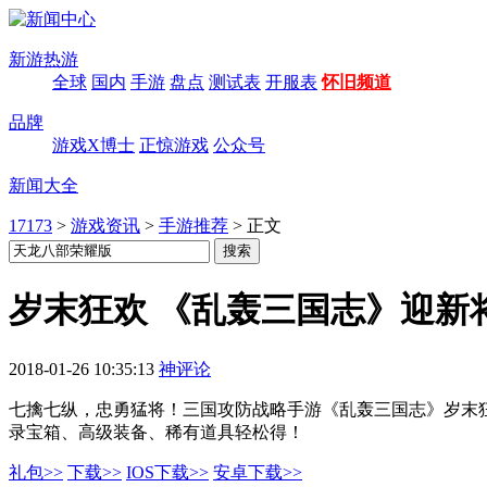
新游热游
全球
国内
手游
盘点
测试表
开服表
怀旧频道
品牌
游戏X博士
正惊游戏
公众号
新闻大全
17173
>
游戏资讯
>
手游推荐
>
正文
岁末狂欢 《乱轰三国志》迎新
2018-01-26 10:35:13
神评论
七擒七纵，忠勇猛将！三国攻防战略手游《乱轰三国志》岁末狂
录宝箱、高级装备、稀有道具轻松得！
礼包>>
下载>>
IOS下载>>
安卓下载>>