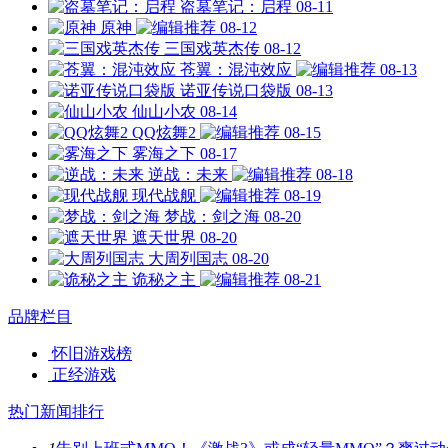
盗墓笔记：启程
08-11
原神
08-12
三国戏英杰传
08-12
苍翼：混沌效应
08-13
诺亚传说口袋版
08-13
仙山小农
08-14
QQ炫舞2
08-15
雾海之下
08-17
逆战：未来
08-18
现代战舰
08-19
梦战：剑之海
08-20
遮天世界
08-20
大周列国志
08-20
诡秘之主
08-21
品牌栏目
怀旧游戏榜
正经游戏
热门新闻排行