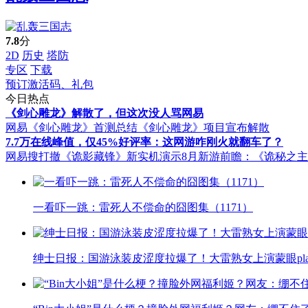
7.8
分
2D
历史
塔防
专区
下载
预订激活码、礼包
今日热点
《剑心雕龙》解散了，但这次没人骂网易
网易《剑心雕龙》首测总结
《剑心雕龙》项目宣布解散
7.7万在线峰值，仅45%好评率：这网游咋刚火就翻车了？
网易搜打撤《诡影藏锋》新实机演示
8月新游前瞻：《诡秘之
一看吓一跳：雷死人不偿命的囧图集（1171）
绅士日报：国游泳装皮涩度拉爆了！大雷熟女上演蒙眼pla