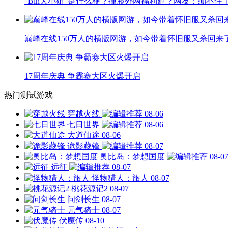
“Bin大小姐”是什么梗？撞脸外网福利姬？网友：绷不住
巅峰在线150万人的横版网游，如今带着怀旧服又杀回来
17周年庆典 争霸赛大区火爆开启
热门测试游戏
穿越火线
08-06
七日世界
08-06
大道仙途
08-06
诡影藏锋
08-07
奥比岛：梦想国度
08-0
远征
08-07
怪物猎人：旅人
08-07
桃花源记2
08-07
问剑长生
08-07
元气骑士
08-07
伏魔传
08-10