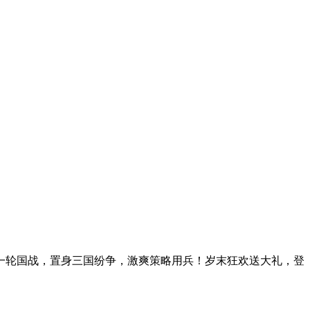
新一轮国战，置身三国纷争，激爽策略用兵！岁末狂欢送大礼，登