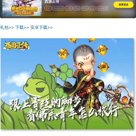
西游正传
查看更多
玄幻
角色扮演
2.5D
养成
RPG
社交
道具收费
礼包>>
下载>>
安卓下载>>