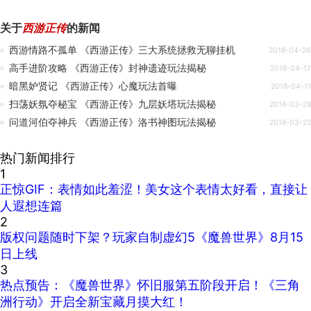
关于
西游正传
的新闻
西游情路不孤单 《西游正传》三大系统拯救无聊挂机
2018-04-26
高手进阶攻略 《西游正传》封神遗迹玩法揭秘
2018-04-17
暗黑妒贤记 《西游正传》心魔玩法首曝
2018-04-11
扫荡妖氛夺秘宝 《西游正传》九层妖塔玩法揭秘
2018-03-28
问道河伯夺神兵 《西游正传》洛书神图玩法揭秘
2018-03-22
热门新闻排行
1
正惊GIF：表情如此羞涩！美女这个表情太好看，直接让
人遐想连篇
2
版权问题随时下架？玩家自制虚幻5《魔兽世界》8月15
日上线
3
热点预告：《魔兽世界》怀旧服第五阶段开启！《三角
洲行动》开启全新宝藏月摸大红！