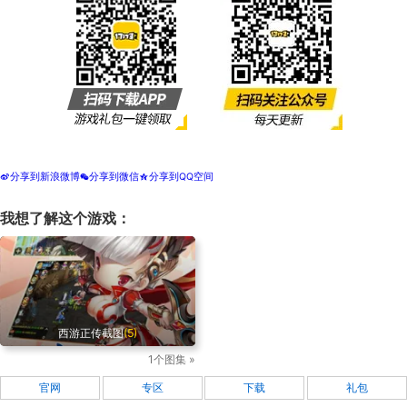
分享到新浪微博
分享到微信
分享到QQ空间
t
w
z
我想了解这个游戏：
西游正传截图
(5)
1个图集 »
官网
专区
下载
礼包