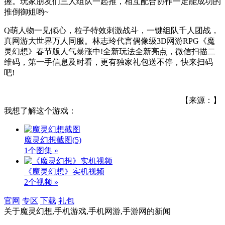
握。玩家朋友们三人组队一起推，相互配合协作一定能成功的
推倒御姐哟~
Q萌人物一见倾心，粒子特效刺激战斗，一键组队千人团战，
真网游大世界万人同服。林志玲代言偶像级3D网游RPG《魔
灵幻想》春节版人气暴涨中!全新玩法全新亮点，微信扫描二
维码，第一手信息及时看，更有独家礼包送不停，快来扫码
吧!
【来源：】
我想了解这个游戏：
魔灵幻想截图
(5)
1个图集 »
《魔灵幻想》实机视频
2个视频 »
官网
专区
下载
礼包
关于
魔灵幻想,手机游戏,手机网游,手游网
的新闻