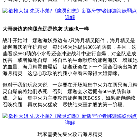
大哥身边的狗腿永远是炮灰 大姐也一样
战斗开始时，娜迦海妖身边有2只海月精灵陪伴，海月精灵是
娜迦海妖的守护精灵，每只将为她提供30%的防御，并且，这
些看起来Q萌的小水母还会冲进战斗中进行自爆，对全队造成
伤害，或者原地自爆，将自己的生命献祭给娜迦海妖，增加她
的血量。海月精灵自爆后，娜迦还会在下一个回合召唤出新的
海月精灵，这忠心耿耿的狗腿小弟看来深得大姐青睐。
但对于我们玩家来说，一定要在开场就集中火力在两只海月精
灵自爆前将她们杀死，否则，娜迦会永远拥有60%的防御加
成。之后，集中火力主要攻击娜迦海妖BOSS，如果娜迦继续
召唤狗腿，再次集火猛攻，尽快结束噩梦般的第一阶段。
玩家需要先集火攻击海月精灵