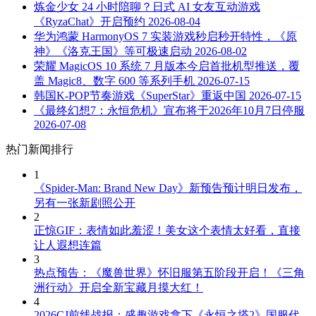
炼金少女 24 小时陪聊？日式 AI 女友互动游戏
《RyzaChat》开启预约
2026-08-04
华为鸿蒙 HarmonyOS 7 实装游戏秒启秒开特性，《原
神》《洛克王国》等可极速启动
2026-08-02
荣耀 MagicOS 10 系统 7 月版本今启首批机型推送，覆
盖 Magic8、数字 600 等系列手机
2026-07-15
韩国K-POP节奏游戏《SuperStar》重返中国
2026-07-15
《最终幻想7：永恒危机》宣布将于2026年10月7日停服
2026-07-08
热门新闻排行
1
《Spider-Man: Brand New Day》新预告预计明日发布，
另有一张新剧照公开
2
正惊GIF：表情如此羞涩！美女这个表情太好看，直接
让人遐想连篇
3
热点预告：《魔兽世界》怀旧服第五阶段开启！《三角
洲行动》开启全新宝藏月摸大红！
4
2026CJ前线战报：盛趣游戏拿下《永恒之塔2》国服代