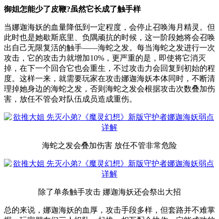
御姐怎能少了皮鞭?虽然它长成了触手样
当娜迦海妖的血量降低到一定程度，会停止召唤海月精灵。但
此时也是她歇斯底里、负隅顽抗的时候，这一阶段她将会召唤
出自己无限复活的触手——海蛇之发。每当海蛇之发进行一次
攻击，它的攻击力就增加10%，更严重的是，即使将它消灭
掉，在下一个回合它也会重生，不过攻击力会回复到初始的程
度。这样一来，就需要玩家在攻击娜迦海妖本体同时，不断清
理掉她身边的海蛇之发，否则海蛇之发会根据攻击次数叠加伤
害，放任不管会对队伍成员造成重伤。
海蛇之发会叠加伤害 放任不管非常危险
除了单条触手攻击 娜迦海妖还会祭出大招
总的来说，娜迦海妖的血厚，攻击手段多样，但套路并不难掌