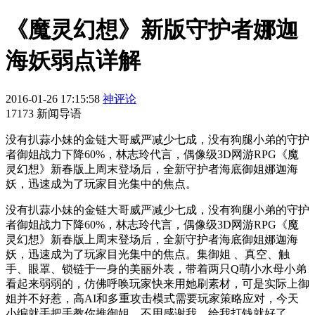
《魔灵幻想》新版守护者娜迦
海妖弱点详解
2016-01-26 17:15:58
神评论
17173 新闻导语
没有扒蒜小妹的金链大哥威严减少七成，没有狗腿小弟的守护
者御姐战力下降60%，林志玲代言，偶像级3D网游RPG《魔
灵幻想》新春版上周末登场后，全新守护者海底御姐娜迦海
妖，迅速成为了玩家目光集中的焦点。
没有扒蒜小妹的金链大哥威严减少七成，没有狗腿小弟的守护
者御姐战力下降60%，林志玲代言，偶像级3D网游RPG《魔
灵幻想》新春版上周末登场后，全新守护者海底御姐娜迦海
妖，迅速成为了玩家目光集中的焦点。集御姐 、真空、触
手、眼罩、锁链于一身的美丽外表，带着两只Q萌小水母小弟
看起来弱弱的，仿佛呼唤玩家快来用她刷素材，可是实际上御
姐并不好惹，高AI和多重攻击模式需要玩家策略应对，今天
小编就手把手教你推御姐，不用感谢我，给我打钱就好了。