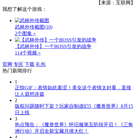
【来源：互联网】
我想了解这个游戏：
武林外传截图
(10)
2个图集 »
【武林外传】一个BOSS引发的战争
114个视频 »
官网
专区
下载
礼包
热门新闻排行
1
正惊GIF：表情如此羞涩！美女这个表情太好看，直接
让人遐想连篇
2
版权问题随时下架？玩家自制虚幻5《魔兽世界》8月15
日上线
3
热点预告：《魔兽世界》怀旧服第五阶段开启！《三角
洲行动》开启全新宝藏月摸大红！
4