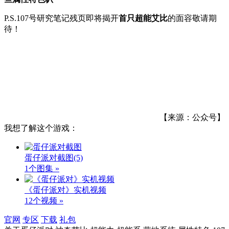
P.S.107号研究笔记残页即将揭开
首只超能艾比
的面容敬请期
待！
【来源：公众号】
我想了解这个游戏：
蛋仔派对截图
(5)
1个图集 »
《蛋仔派对》实机视频
12个视频 »
官网
专区
下载
礼包