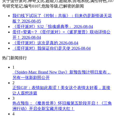
关于
蛋仔派对,神奇艾比,超能力,超能系,营地系统,属性特色,107
号研究笔记,编号0107,危险等级,已解密
的新闻
我们线下试玩了《控制：共振》：归来仍是新怪谈天花
板？
2026-08-05
《蛋仔派对》S32「惊魂盛典季」
2026-08-04
蛋仔+荤素=？《蛋仔派对》×《暹罗厘普》联动详情公
开！
2026-08-04
《蛋仔派对》这次是真的
2026-08-04
《蛋仔派对》我保证你们是天使
2026-08-04
热门新闻排行
1
《Spider-Man: Brand New Day》新预告预计明日发布，
另有一张新剧照公开
2
正惊GIF：表情如此羞涩！美女这个表情太好看，直接
让人遐想连篇
3
热点预告：《魔兽世界》怀旧服第五阶段开启！《三角
洲行动》开启全新宝藏月摸大红！
4