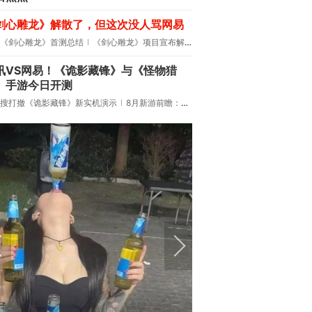
剑心雕龙》解散了，但这次没人骂网易
《剑心雕龙》首测总结
《剑心雕龙》项目宣布解散
讯VS网易！《诡影藏锋》与《怪物猎
》手游今日开测
搜打撤《诡影藏锋》新实机演示
8月新游前瞻：《诡秘之主》领衔