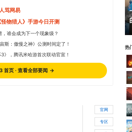
人骂网易
霸赛大区火
一看吓一跳：雷死人不偿命
的囧图集（1170）
《怪物猎人》手游今日开测
谱，谁会成为下一个现象级？
《宙斯：傲慢之神》公测时间定了！
热
坏3》，腾讯米哈游首次联动官宣！
73 首页 · 查看全部要闻
→
官网
专区