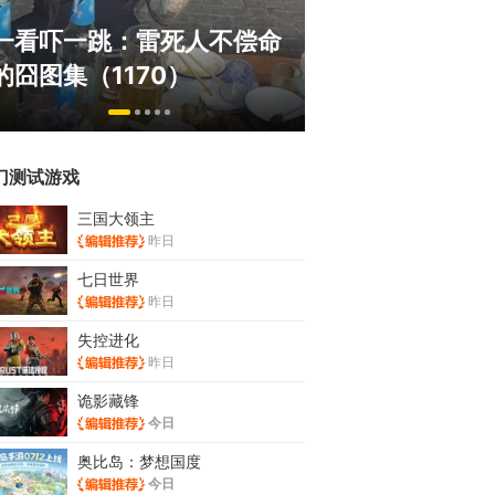
绅士日报：国游泳装皮涩度
巅峰在线150
拉爆了！大雷熟女上演蒙眼
游，如今带着怀
play
来了！
门测试游戏
三国大领主
昨日
七日世界
昨日
失控进化
昨日
诡影藏锋
今日
奥比岛：梦想国度
今日