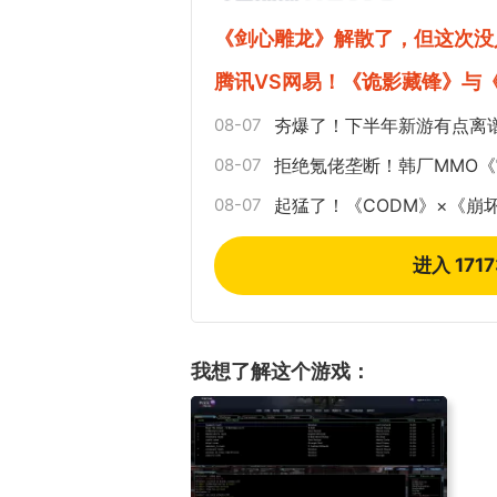
《剑心雕龙》解散了，但这次没
17周年庆典 争
爆开启
腾讯VS网易！《诡影藏锋》与
08-07
夯爆了！下半年新游有点离
08-07
拒绝氪佬垄断！韩厂MMO
08-07
起猛了！《CODM》×《崩
进入 171
我想了解这个游戏：