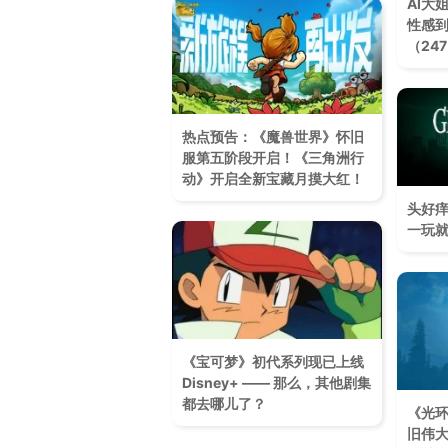
AI大
性感到
（24
热点预告：《魔兽世界》怀旧
服第五阶段开启！《三角洲行
动》开启全新宝藏月摸大红！
头好痒
一玩
《宝可梦》初代系列现已上线
Disney+ —— 那么，其他剧集
都去哪儿了？
《光
旧伟