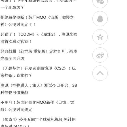
w
夯爆了！下半年新游有点离谱，谁会成为下
一个现象级？
拒绝氪佬垄断！韩厂MMO《宙斯：傲慢之
q
神》公测时间定了！
起猛了！《CODM》×《崩坏3》，腾讯米哈
z
游首次联动官宣！
经典战棋《幻世录 重制版》定档九月，画质
t
光影全面升级
《无畏契约》开发者桌面惊现《CS2》！玩
家炸锅：直接抄？
腾讯《怪物猎人：旅人》测试今日开启，38
种怪物可供挑战
不用肝！韩国轻量化MMO新作《日蚀：觉
醒》公测时间确定
《传奇4》公开五周年全球献礼视频 累计用
户超过2440万人