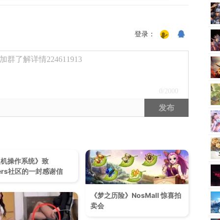
登录：
了解详情224611913
0
/2000
发布
人机操作系统》致
kers社区的一封感谢信
《梦之历险》NosMall 惊喜拍
卖会