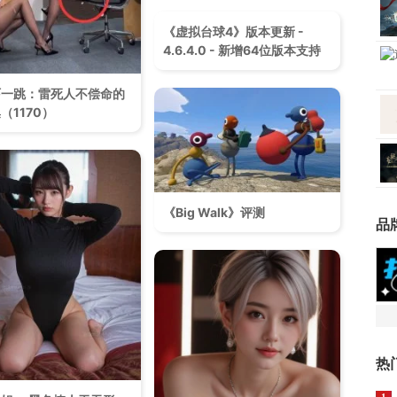
《虚拟台球4》版本更新 -
4.6.4.0 - 新增64位版本支持
吓一跳：雷死人不偿命的
（1170）
《Big Walk》评测
品
热