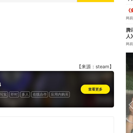
《
网易
腾
人
网易
【来源：steam】
4
查看更多
写实
即时
多人
在线合作
应用内购买