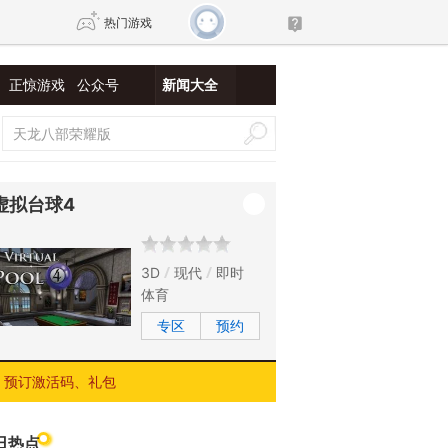
热门游戏
正惊游戏
公众号
新闻大全
DNF
传奇4
剑网3旗舰版
新天龙八部
虚拟台球4
自由
诛仙世界
新仙侠5
3D
现代
即时
体育
专区
预约
预订激活码、礼包
日热点