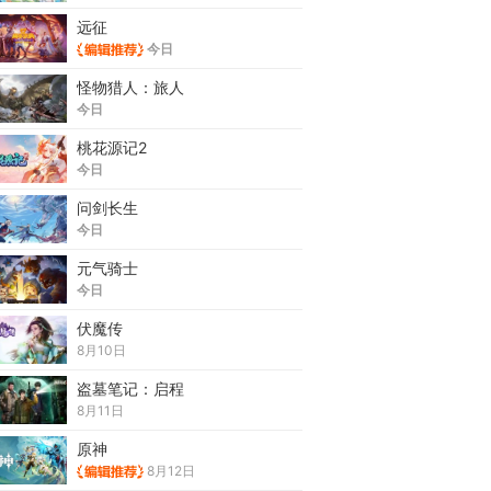
远征
今日
怪物猎人：旅人
今日
桃花源记2
今日
问剑长生
今日
元气骑士
今日
伏魔传
8月10日
盗墓笔记：启程
8月11日
原神
8月12日