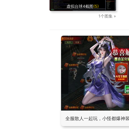
虚拟台球4截图
(5)
1个图集 »
全服散人一起玩，小怪都爆神