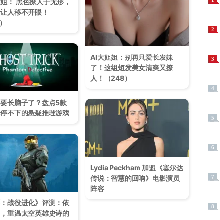
1
姐姐： 黑色撩人于无形，
让人移不开眼！​
7）
2
AI大姐姐：别再只爱长发妹
3
了！这组短发美女清爽又撩
人！（248）
4
要长脑子了？盘点5款
就停不下的悬疑推理游戏
5
6
Lydia Peckham 加盟《塞尔达
传说：智慧的回响》电影演员
7
阵容
环：战役进化》评测：依
8
大，重温太空英雄史诗的