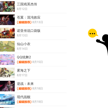
三国戏英杰传
8月12日
苍翼：混沌效应
8月13日
诺亚传说口袋版
8月13日
仙山小农
8月14日
QQ炫舞2
8月15日
雾海之下
8月17日
逆战：未来
8月18日
现代战舰
8月19日