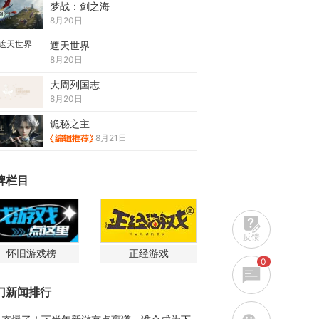
梦战：剑之海
8月20日
遮天世界
8月20日
大周列国志
8月20日
诡秘之主
8月21日
牌栏目
反馈
怀旧游戏榜
正经游戏
0
门新闻排行