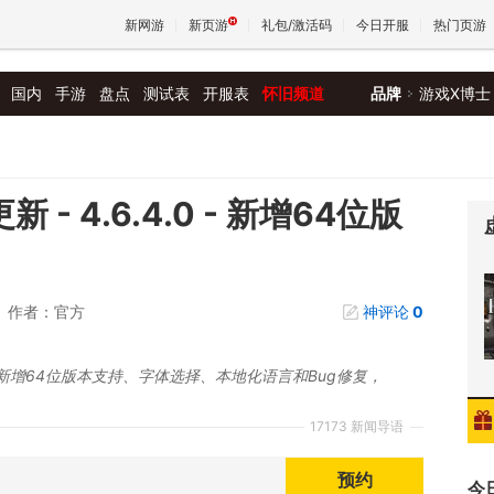
新网游
新页游
礼包/激活码
今日开服
热门页游
国内
手游
盘点
测试表
开服表
怀旧频道
品牌
游戏X博士
魔兽
天堂
- 4.6.4.0 - 新增64位版
王权与
作者：官方
神评论
0
新：新增64位版本支持、字体选择、本地化语言和Bug修复，
17173 新闻导语
预约
今