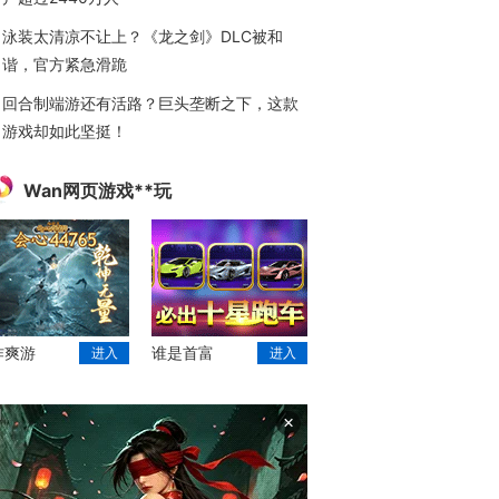
泳装太清凉不让上？《龙之剑》DLC被和
谐，官方紧急滑跪
回合制端游还有活路？巨头垄断之下，这款
游戏却如此坚挺！
Wan网页游戏**玩
作爽游
谁是首富
进入
进入
×