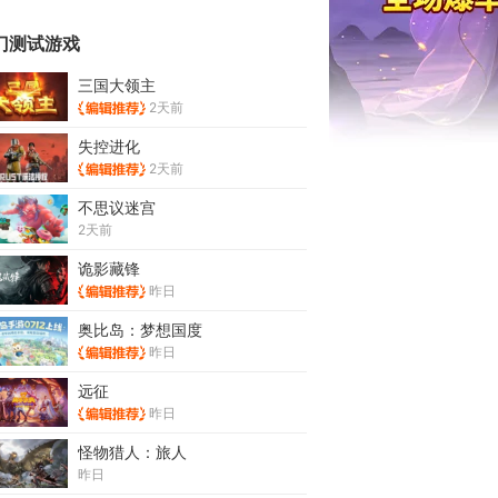
门测试游戏
三国大领主
2天前
失控进化
2天前
不思议迷宫
2天前
诡影藏锋
昨日
奥比岛：梦想国度
昨日
远征
昨日
怪物猎人：旅人
昨日