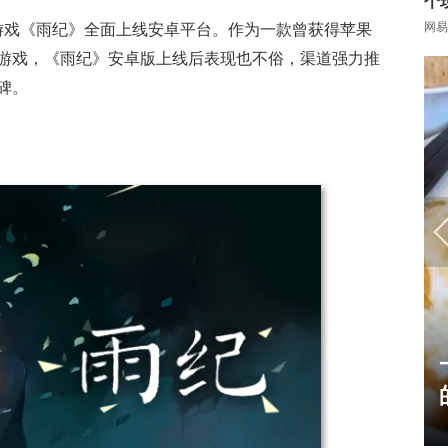
个
网易
谜游戏《雨纪》全面上线安卓平台。作为一款曾获得苹果
品推荐游戏，《雨纪》安卓版上线后表现也不俗，渠道强力推
碑。
17周年庆典 争霸赛大区火
爆开启