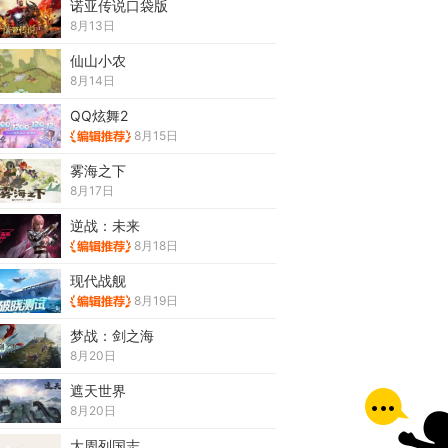
诺亚传说口袋版
8月13日
仙山小农
8月14日
QQ炫舞2
8月15日
雾海之下
8月17日
逆战：未来
8月18日
现代战舰
8月19日
梦战：剑之海
8月20日
遮天世界
8月20日
大周列国志