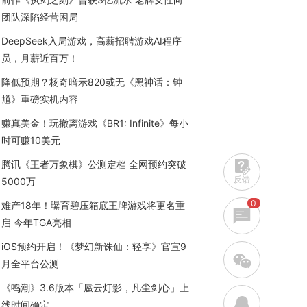
团队深陷经营困局
DeepSeek入局游戏，高薪招聘游戏AI程序
员，月薪近百万！
降低预期？杨奇暗示820或无《黑神话：钟
馗》重磅实机内容
赚真美金！玩撤离游戏《BR1: Infinite》每小
时可赚10美元
腾讯《王者万象棋》公测定档 全网预约突破
反馈
5000万
0
难产18年！曝育碧压箱底王牌游戏将更名重
启 今年TGA亮相
iOS预约开启！《梦幻新诛仙：轻享》官宣9
w
月全平台公测
《鸣潮》3.6版本「蜃云灯影，凡尘剑心」上
q
线时间确定