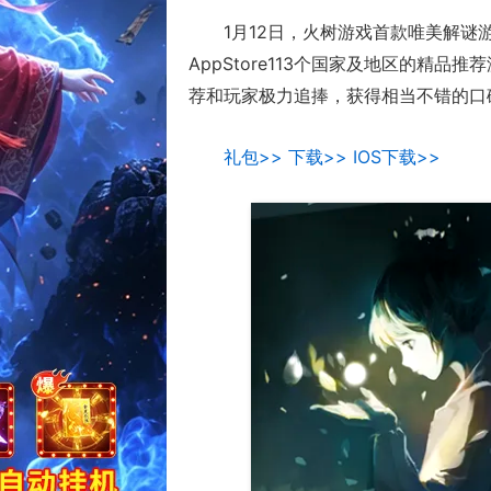
1月12日，火树游戏首款唯美解
AppStore113个国家及地区的精
荐和玩家极力追捧，获得相当不错的口
礼包>>
下载>>
IOS下载>>