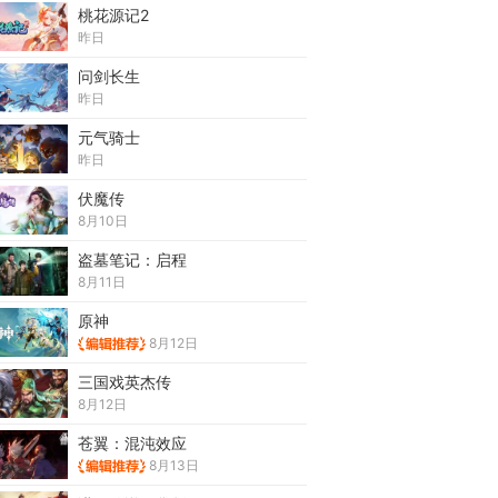
桃花源记2
昨日
问剑长生
昨日
元气骑士
昨日
伏魔传
8月10日
盗墓笔记：启程
8月11日
原神
8月12日
三国戏英杰传
8月12日
苍翼：混沌效应
8月13日