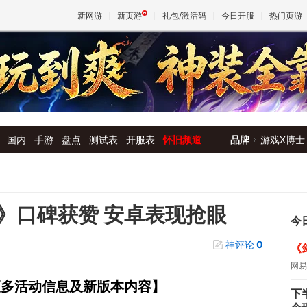
新网游
新页游
礼包/激活码
今日开服
热门页游
魔兽
天堂
国内
手游
盘点
测试表
开服表
怀旧频道
品牌
游戏X博士
王权与
》口碑获赞 安卓表现抢眼
今
神评论
0
《
网易
集更多活动信息及新版本内容】
下