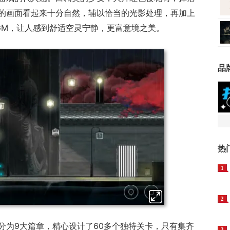
的画面看起来十分自然，辅以恰当的光影处理，再加上
GM，让人感到舒适空灵宁静，更富意境之美。
品
热
1
2
分为9大篇章，精心设计了60多个独特关卡，只有集齐
3