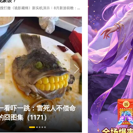
现象级？
搜打撤《诡影藏锋》新实机演示
8月新游前瞻：《诡秘之主》领衔
绅士日报：国游
一看吓一跳：雷死人不偿命
拉爆了！大雷熟
的囧图集（1171）
play