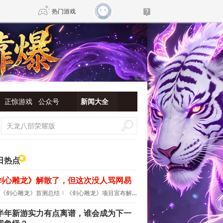
热门游戏
DNF
传奇4
剑网3旗舰版
新天龙八部
正惊游戏
公众号
新闻大全
自由
诛仙世界
新仙侠5
日热点
剑心雕龙》解散了，但这次没人骂网易
《剑心雕龙》首测总结
《剑心雕龙》项目宣布解散
半年新游实力有点离谱，谁会成为下一