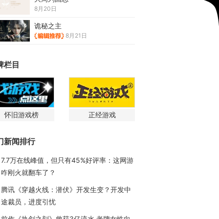
8月20日
诡秘之主
8月21日
牌栏目
怀旧游戏榜
正经游戏
门新闻排行
7.7万在线峰值，但只有45%好评率：这网游
咋刚火就翻车了？
腾讯《穿越火线：潜伏》开发生变？开发中
途裁员，进度引忧
前作《执剑之刻》曾获3亿流水 老牌女性向