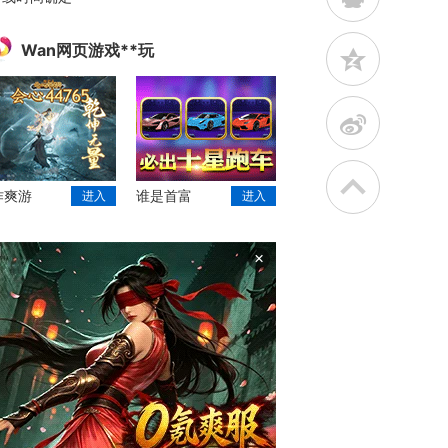
Wan网页游戏**玩
z
t
作爽游
谁是首富
进入
进入
×