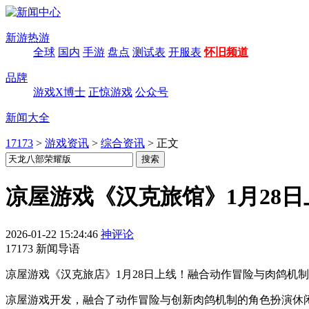
新游热游
全球
国内
手游
盘点
测试表
开服表
怀旧频道
品牌
游戏X博士
正惊游戏
公众号
新闻大全
17173
>
游戏资讯
>
综合资讯
>
正文
凉屋游戏《汉克旅馆》1月28日
2026-01-22 15:24:46
神评论
17173 新闻导语
凉屋游戏《汉克旅店》1月28日上线！融合动作冒险与肉鸽机
凉屋游戏开发，融合了动作冒险与创新肉鸽机制的角色扮演休闲