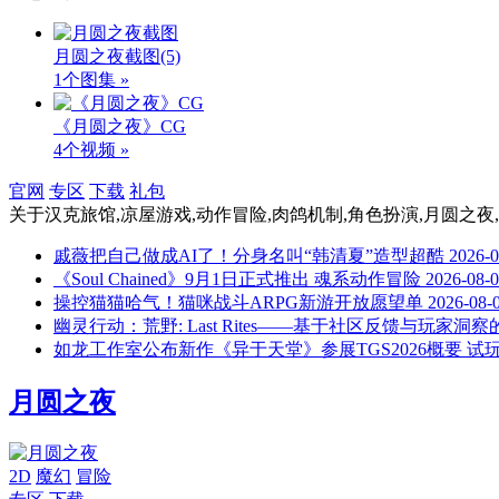
月圆之夜截图
(5)
1个图集 »
《月圆之夜》CG
4个视频 »
官网
专区
下载
礼包
关于
汉克旅馆,凉屋游戏,动作冒险,肉鸽机制,角色扮演,月圆之夜,
戚薇把自己做成AI了！分身名叫“韩清夏”造型超酷
2026-0
《Soul Chained》9月1日正式推出 魂系动作冒险
2026-08-
操控猫猫哈气！猫咪战斗ARPG新游开放愿望单
2026-08-
幽灵行动：荒野: Last Rites——基于社区反馈与玩家
如龙工作室公布新作《异于天堂》参展TGS2026概要 试
月圆之夜
2D
魔幻
冒险