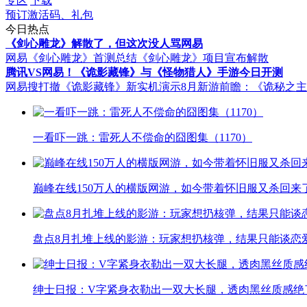
专区
下载
预订激活码、礼包
今日热点
《剑心雕龙》解散了，但这次没人骂网易
网易《剑心雕龙》首测总结
《剑心雕龙》项目宣布解散
腾讯VS网易！《诡影藏锋》与《怪物猎人》手游今日开测
网易搜打撤《诡影藏锋》新实机演示
8月新游前瞻：《诡秘之
一看吓一跳：雷死人不偿命的囧图集（1170）
巅峰在线150万人的横版网游，如今带着怀旧服又杀回来
盘点8月扎堆上线的影游：玩家想扔核弹，结果只能谈恋
绅士日报：V字紧身衣勒出一双大长腿，透肉黑丝质感绝