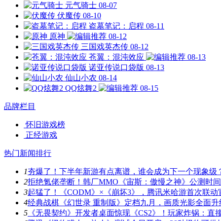
元气骑士
08-07
伏魔传
08-10
盗墓笔记：启程
08-11
原神
08-12
三国戏英杰传
08-12
苍翼：混沌效应
08-13
诺亚传说口袋版
08-13
仙山小农
08-14
QQ炫舞2
08-15
品牌栏目
怀旧游戏榜
正经游戏
热门新闻排行
1
夯爆了！下半年新游有点离谱，谁会成为下一个现象级
2
拒绝氪佬垄断！韩厂MMO《宙斯：傲慢之神》公测时
3
起猛了！《CODM》×《崩坏3》，腾讯米哈游首次联动
4
经典战棋《幻世录 重制版》定档九月，画质光影全面升
5
《无畏契约》开发者桌面惊现《CS2》！玩家炸锅：直