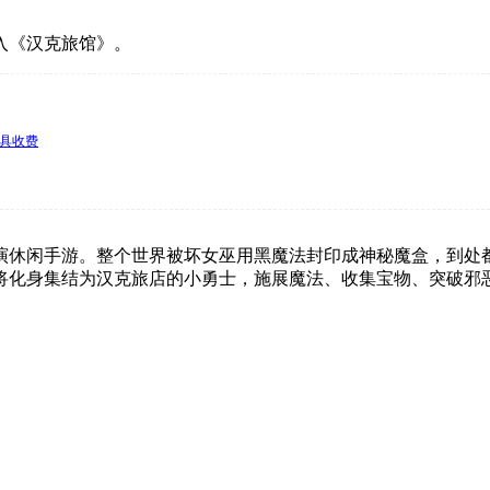
入《汉克旅馆》。
 道具收费
演休闲手游。整个世界被坏女巫用黑魔法封印成神秘魔盒，到处
将化身集结为汉克旅店的小勇士，施展魔法、收集宝物、突破邪