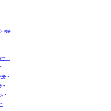
主》领衔
了！
爱？
了