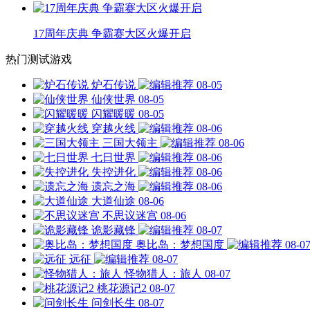
17周年庆典 争霸赛大区火爆开启
热门测试游戏
炉石传说
08-05
仙侠世界
08-05
闪耀暖暖
08-05
穿越火线
08-06
三国大领主
08-06
七日世界
08-06
失控进化
08-06
遗忘之海
08-06
大道仙途
08-06
不思议迷宫
08-06
诡影藏锋
08-07
奥比岛：梦想国度
08-0
远征
08-07
怪物猎人：旅人
08-07
桃花源记2
08-07
问剑长生
08-07