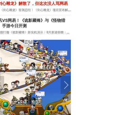
剑心雕龙》解散了，但这次没人骂网易
《剑心雕龙》首测总结
《剑心雕龙》项目宣布解散
讯VS网易！《诡影藏锋》与《怪物猎
》手游今日开测
搜打撤《诡影藏锋》新实机演示
8月新游前瞻：《诡秘之主》领衔