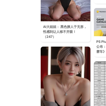
AI大姐姐： 黑色撩人于无形，
性感到让人移不开眼！​
（247）
PS P
公布：
赛车