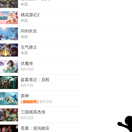
今日
桃花源记2
今日
问剑长生
今日
元气骑士
今日
伏魔传
8月10日
盗墓笔记：启程
8月11日
原神
8月12日
三国戏英杰传
8月12日
苍翼：混沌效应