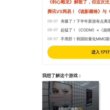
《剑心雕龙》解散了，但这次没
腾讯VS网易！《诡影藏锋》与
08-07
夯爆了！下半年新游有点离
08-07
起猛了！《CODM》×《崩
08-07
不用肝！韩国轻量化MMO
进入 171
我想了解这个游戏：
8号出口截图
(5)