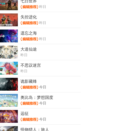
七日世界
昨日
失控进化
昨日
遗忘之海
昨日
大道仙途
昨日
不思议迷宫
昨日
诡影藏锋
今日
奥比岛：梦想国度
今日
远征
今日
怪物猎人：旅人