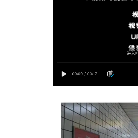
17周年庆典 争
爆开启