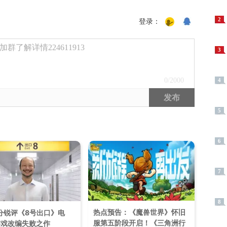
2
登录：
了解详情224611913
3
0
/2000
4
发布
5
6
7
8
热点预告：《魔兽世界》怀旧
5分锐评《8号出口》电
服第五阶段开启！《三角洲行
游戏改编失败之作