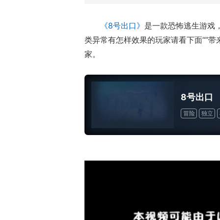
《8号出口》
是一款恐怖逃生游戏
类异常有怎样效果的玩家请看下面“”
家。
8号出口
冒险
独立