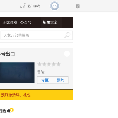
热门游戏
正惊游戏
公众号
新闻大全
DNF
传奇4
剑网3旗舰版
新天龙八部
8号出口
自由
诛仙世界
新仙侠5
冒险
专区
预约
预订激活码、礼包
日热点