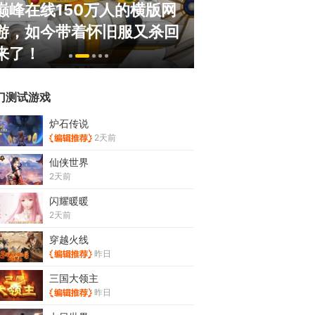
巅峰在线150万人的横版网
盘点8月扎堆上
游，如今带着怀旧服又杀回
玩家想扔核弹，
来了！
恋爱？
门测试游戏
炉石传说
2天前
仙侠世界
2天前
闪耀暖暖
2天前
穿越火线
昨日
三国大领主
昨日