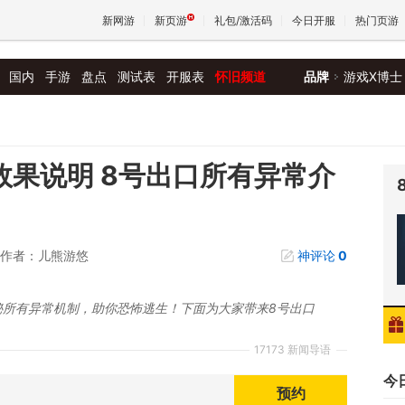
新网游
新页游
礼包/激活码
今日开服
热门页游
国内
手游
盘点
测试表
开服表
怀旧频道
品牌
游戏X博士
魔兽
天堂
效果说明 8号出口所有异常介
王权与
作者：儿熊游悠
神评论
0
秘所有异常机制，助你恐怖逃生！下面为大家带来8号出口
17173 新闻导语
今
预约