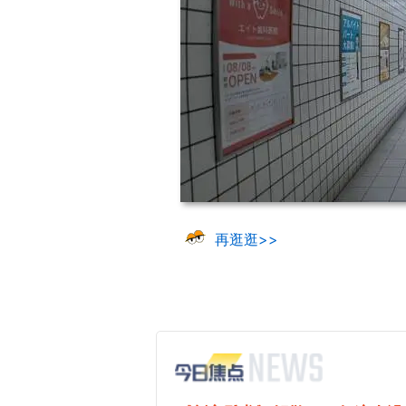
再逛逛>>