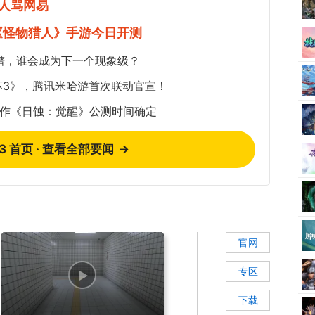
人骂网易
《怪物猎人》手游今日开测
谱，谁会成为下一个现象级？
坏3》，腾讯米哈游首次联动官宣！
新作《日蚀：觉醒》公测时间确定
73 首页 · 查看全部要闻
→
官网
专区
下载