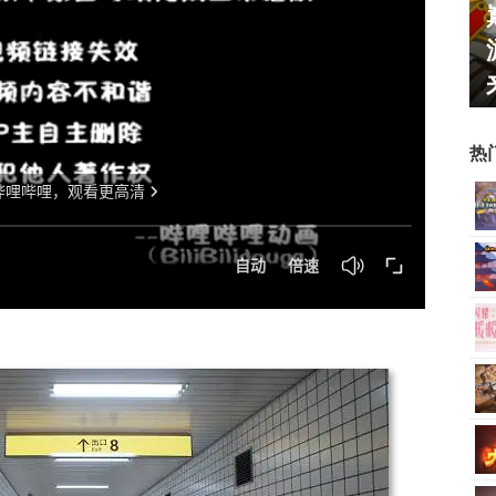
霸赛大区火
一看吓一跳：雷死人不偿命
的囧图集（1170）
热