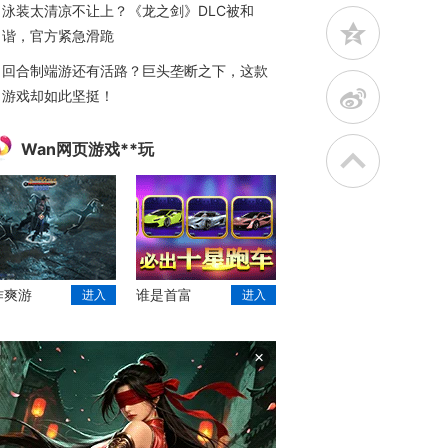
泳装太清凉不让上？《龙之剑》DLC被和
z
谐，官方紧急滑跪
回合制端游还有活路？巨头垄断之下，这款
t
游戏却如此坚挺！
Wan网页游戏**玩
作爽游
谁是首富
进入
进入
×