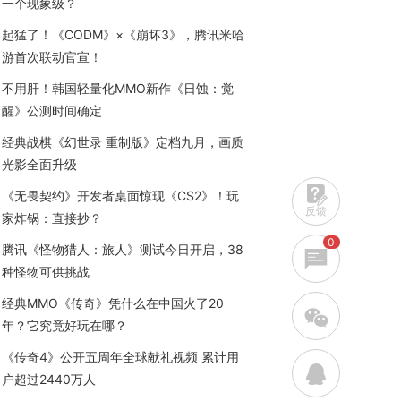
一个现象级？
起猛了！《CODM》×《崩坏3》，腾讯米哈
游首次联动官宣！
不用肝！韩国轻量化MMO新作《日蚀：觉
醒》公测时间确定
经典战棋《幻世录 重制版》定档九月，画质
光影全面升级
《无畏契约》开发者桌面惊现《CS2》！玩
反馈
家炸锅：直接抄？
0
腾讯《怪物猎人：旅人》测试今日开启，38
种怪物可供挑战
经典MMO《传奇》凭什么在中国火了20
w
年？它究竟好玩在哪？
《传奇4》公开五周年全球献礼视频 累计用
q
户超过2440万人