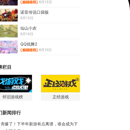
8月13日
诺亚传说口袋版
8月13日
仙山小农
8月14日
QQ炫舞2
8月15日
牌栏目
怀旧游戏榜
正经游戏
门新闻排行
夯爆了！下半年新游有点离谱，谁会成为下