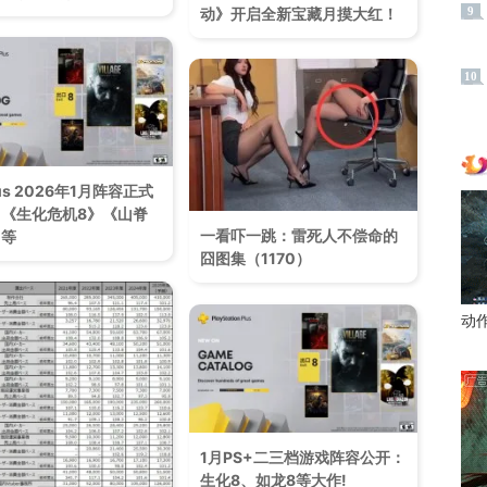
动》开启全新宝藏月摸大红！
9
10
lus 2026年1月阵容正式
《生化危机8》《山脊
一看吓一跳：雷死人不偿命的
》等
囧图集（1170）
动
1月PS+二三档游戏阵容公开：
生化8、如龙8等大作!