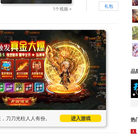
礼包
1个视频 »
品
装，刀刀光柱人人有份。
进入游戏
热
1