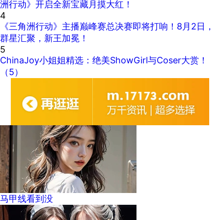
洲行动》开启全新宝藏月摸大红！
4
《三角洲行动》主播巅峰赛总决赛即将打响！8月2日，
群星汇聚，新王加冕！
5
ChinaJoy小姐姐精选：绝美ShowGirl与Coser大赏！
（5）
马甲线看到没