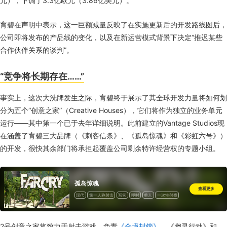
元），下调了3.3亿欧元（3.86亿美元）。
育碧在声明中表示，这一巨额减量反映了在实施更新后的开发路线图后，
公司即将发布的产品线的变化，以及在新运营模式背景下决定“推迟某些
合作伙伴关系的谈判”。
“竞争将长期存在……”
事实上，这次大洗牌发生之际，育碧终于展示了其全球开发力量将如何划
分为五个“创意之家”（Creative Houses），它们将作为独立的业务单元
运行——其中第一个已于去年详细说明。此前建立的Vantage Studios现
在涵盖了育碧三大品牌（《刺客信条》、《孤岛惊魂》和《彩虹六号》）
的开发，很快其余部门将承担起覆盖公司剩余特许经营权的专题小组。
孤岛惊魂
查看更多
现代
第一人称射击
写实
即时
单人
一次性付费
2号创意之家将致力于射击游戏，负责
《全境封锁》
、《幽灵行动》和