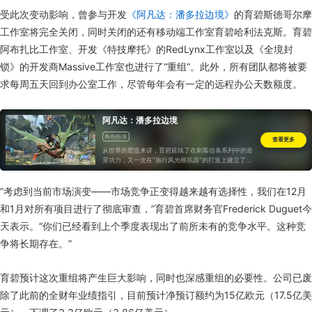
受此次变动影响，曾参与开发
《阿凡达：潘多拉边境》
的育碧斯德哥尔摩
工作室将完全关闭，同时关闭的还有移动端工作室育碧哈利法克斯。育碧
阿布扎比工作室、开发《特技摩托》的RedLynx工作室以及《全境封
锁》的开发商Massive工作室也进行了“重组”。此外，所有团队都将被要
求每周五天回到办公室工作，尽管每年会有一定的远程办公天数额度。
阿凡达：潘多拉边境
角色扮演
查看更多
从世界的塑造来讲，育碧延续了在刺客信条系列中的造
景功力，又一次在“旅行风光模拟器”的打造上建立了自
己的至高权威..
“考虑到当前市场演变——市场竞争正变得越来越有选择性，我们在12月
和1月对所有项目进行了彻底审查，”育碧首席财务官Frederick Duguet今
天表示。“你们已经看到上个季度表现出了前所未有的竞争水平。这种竞
争将长期存在。”
育碧预计这次重组将产生巨大影响，同时也深感重组的必要性。公司已废
除了此前的全财年业绩指引，目前预计净预订额约为15亿欧元（17.5亿美