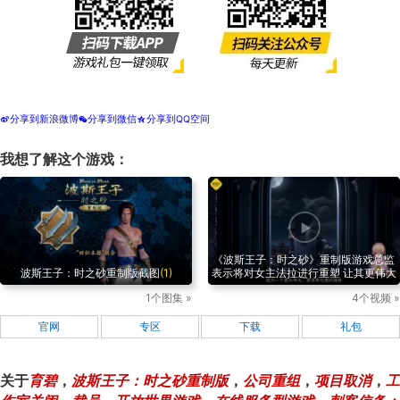
分享到新浪微博
分享到微信
分享到QQ空间
t
w
z
我想了解这个游戏：
《波斯王子：时之砂》重制版游戏总监
波斯王子：时之砂重制版截图
(1)
表示将对女主法拉进行重塑 让其更伟大
1个图集 »
4个视频 »
官网
专区
下载
礼包
关于
育碧
，
波斯王子：时之砂重制版
，
公司重组
，
项目取消
，
工