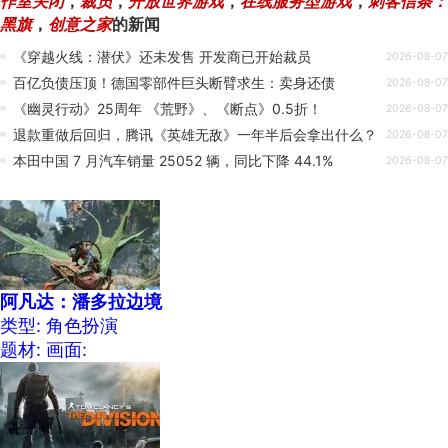
作室关闭
，
裁员
，
开放世界游戏
，
在线服务型游戏
，
刺客信条：
黑旗
，
创意之家
的新闻
《穿越火线：潜伏》还未发售 开发商已开始裁员
2026-08-07
百亿负债压顶！德国零部件巨头断臂求生：卖身还债
2026-08-07
《幽灵行动》25周年 《荒野》、《断点》0.5折！
2026-08-07
退款重做后回归，腾讯《英雄无敌》一年半后会拿出什么？
2026-08-07
本田中国 7 月汽车销量 25052 辆，同比下降 44.1%
2026-08-07
阿凡达：潘多拉边境
类型: 角色扮演
题材:
画面: