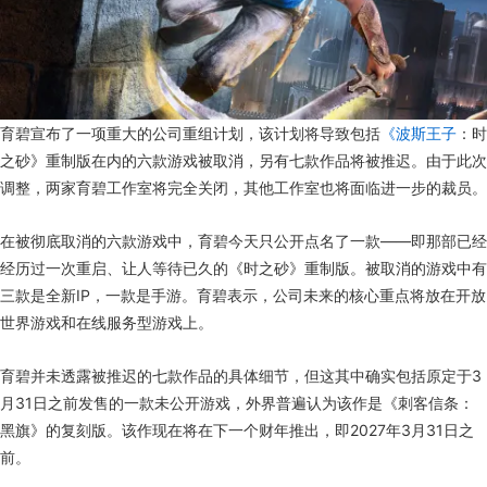
育碧宣布了一项重大的公司重组计划，该计划将导致包括
《波斯王子
：时
之砂》重制版在内的六款游戏被取消，另有七款作品将被推迟。由于此次
调整，两家育碧工作室将完全关闭，其他工作室也将面临进一步的裁员。
在被彻底取消的六款游戏中，育碧今天只公开点名了一款——即那部已经
经历过一次重启、让人等待已久的《时之砂》重制版。被取消的游戏中有
三款是全新IP，一款是手游。育碧表示，公司未来的核心重点将放在开放
世界游戏和在线服务型游戏上。
育碧并未透露被推迟的七款作品的具体细节，但这其中确实包括原定于3
月31日之前发售的一款未公开游戏，外界普遍认为该作是《刺客信条：
黑旗》的复刻版。该作现在将在下一个财年推出，即2027年3月31日之
前。