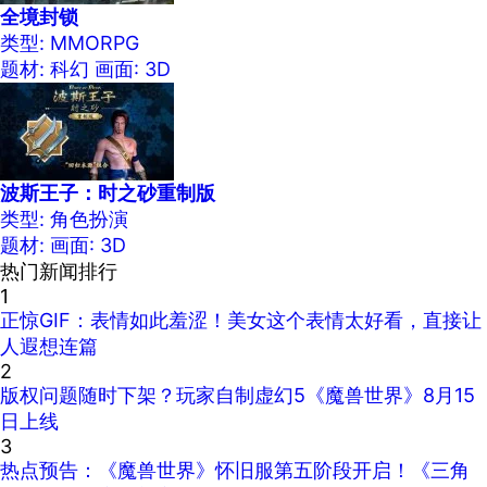
全境封锁
类型: MMORPG
题材: 科幻
画面: 3D
波斯王子：时之砂重制版
类型: 角色扮演
题材:
画面: 3D
热门新闻排行
1
正惊GIF：表情如此羞涩！美女这个表情太好看，直接让
人遐想连篇
2
版权问题随时下架？玩家自制虚幻5《魔兽世界》8月15
日上线
3
热点预告：《魔兽世界》怀旧服第五阶段开启！《三角