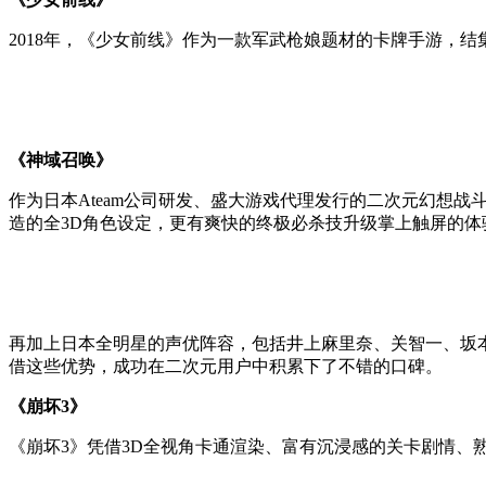
2018年，《少女前线》作为一款军武枪娘题材的卡牌手游，结
《神域召唤》
作为日本Ateam公司研发、盛大游戏代理发行的二次元幻想战斗
造的全3D角色设定，更有爽快的终极必杀技升级掌上触屏的体
再加上日本全明星的声优阵容，包括井上麻里奈、关智一、坂本真绫、齋藤千和
借这些优势，成功在二次元用户中积累下了不错的口碑。
《崩坏3》
《崩坏3》凭借3D全视角卡通渲染、富有沉浸感的关卡剧情