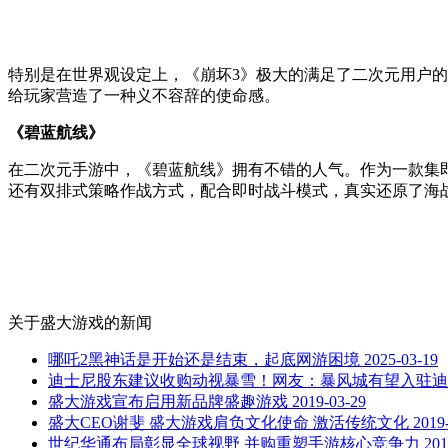
特别是在世界观设定上，《崩坏3》极大的满足了二次元用户的
给玩家营造了一种义不容辞的使命感。
《碧蓝航线》
在二次元手游中，《碧蓝航线》拥有不错的人气。作为一款集即
还有双排式策略作战方式，配合即时战斗模式，真实还原了海
关于
盛大游戏
的新闻
哪吒2黑神话是开始还是结束，起底网游困境
2025-03-19
迪士尼股东建议收购动视暴雪！网友：暴风城有望入驻迪
盛大游戏宣布启用新品牌盛趣游戏
2019-03-29
盛大CEO谢斐 盛大游戏肩负文化使命 激活传统文化
2019
世纪华通布局彰显全球视野 并购重塑手游核心竞争力
201