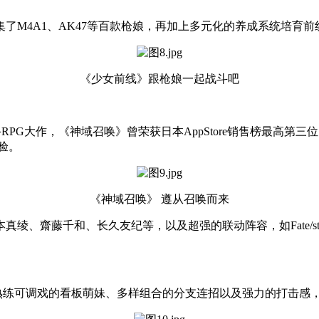
集了M4A1、AK47等百款枪娘，再加上多元化的养成系统培育
《少女前线》跟枪娘一起战斗吧
RPG大作，《神域召唤》曾荣获日本AppStore销售榜最高第
验。
《神域召唤》 遵从召唤而来
、长久友纪等，以及超强的联动阵容，如Fate/stay night [
、熟练可调戏的看板萌妹、多样组合的分支连招以及强力的打击感