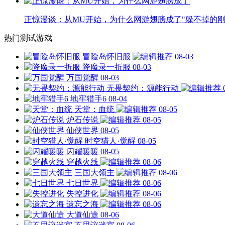
正惊漫谈：从MU开始，为什么网游翅膀成了"躲不掉的刚
热门测试游戏
冒险岛怀旧服
08-03
降魔录一折服
08-03
万国觉醒
08-03
无畏契约：源能行动
地牢猎手6
08-04
天堂：血统
08-05
炉石传说
08-05
仙侠世界
08-05
时空猎人·觉醒
08-05
闪耀暖暖
08-05
穿越火线
08-06
三国大领主
08-06
七日世界
08-06
失控进化
08-06
遗忘之海
08-06
大道仙途
08-06