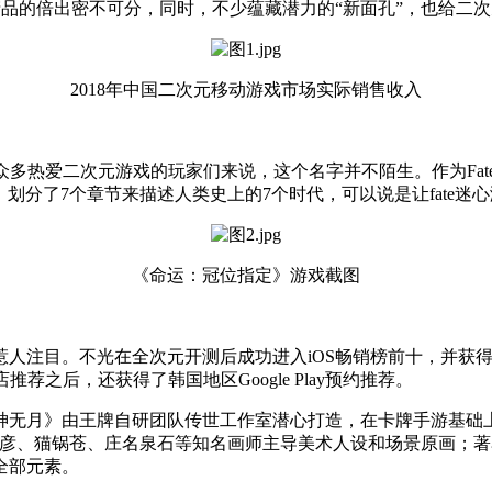
元产品的倍出密不可分，同时，不少蕴藏潜力的“新面孔”，也给二
2018年中国二次元移动游戏市场实际销售收入
，相信对于众多热爱二次元游戏的玩家们来说，这个名字并不陌生。作为F
字，划分了7个章节来描述人类史上的7个时代，可以说是让fate迷
《命运：冠位指定》游戏截图
注目。不光在全次元开测后成功进入iOS畅销榜前十，并获得苹果
推荐之后，还获得了韩国地区Google Play预约推荐。
神无月》由王牌自研团队传世工作室潜心打造，在卡牌手游基础
晴彦、猫锅苍、庄名泉石等知名画师主导美术人设和场景原画；
全部元素。