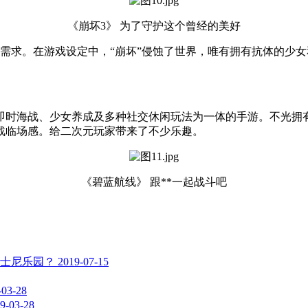
《崩坏3》 为了守护这个曾经的美好
需求。在游戏设定中，“崩坏”侵蚀了世界，唯有拥有抗体的少女和
时海战、少女养成及多种社交休闲玩法为一体的手游。不光拥有
战临场感。给二次元玩家带来了不少乐趣。
《碧蓝航线》 跟**一起战斗吧
士尼乐园？
2019-07-15
-03-28
9-03-28