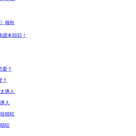
主》领衔
典团本回归！
爱？
诱人
猖狂