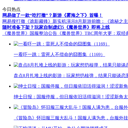
今日热点
网易做了一款“吃打撤”？新游《雾海之下》首曝！
网易搜打撤《诡影藏锋》新实机演示
8月新游前瞻：《诡秘之
随时准备下架？玩家自制虚幻5《魔兽世界》即将上线
《魔兽世界》国服整治公告
《魔兽世界》TBC周年大更：双经
一看吓一跳：雷死人不偿命的囧图集（1169）
盘点8月扎堆上线的影游：玩家想扔核弹，结果只能谈恋
绅士日报：国服停服，但日服依旧活得滋润！涩涩新角太
《冒险岛》怀旧服三服大乱斗！国服人满为患，台服外挂