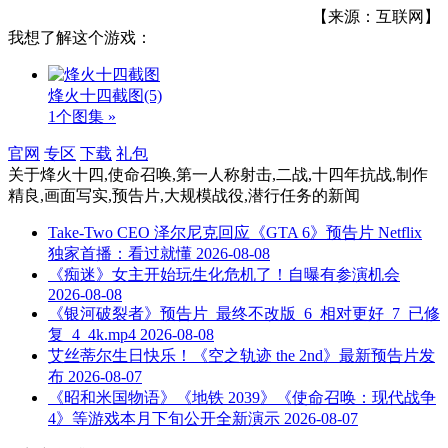
【来源：互联网】
我想了解这个游戏：
烽火十四截图
(5)
1个图集 »
官网
专区
下载
礼包
关于
烽火十四,使命召唤,第一人称射击,二战,十四年抗战,制作
精良,画面写实,预告片,大规模战役,潜行任务
的新闻
Take-Two CEO 泽尔尼克回应《GTA 6》预告片 Netflix
独家首播：看过就懂
2026-08-08
《痴迷》女主开始玩生化危机了！自曝有参演机会
2026-08-08
《银河破裂者》预告片_最终不改版_6_相对更好_7_已修
复_4_4k.mp4
2026-08-08
艾丝蒂尔生日快乐！《空之轨迹 the 2nd》最新预告片发
布
2026-08-07
《昭和米国物语》《地铁 2039》《使命召唤：现代战争
4》等游戏本月下旬公开全新演示
2026-08-07