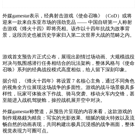
外媒gamestar表示，经典射击游戏《使命召唤》（CoD）或将
迎来一款来自东亚市场的强劲竞品 —— 中国自研第一人称射
击游戏《烽火十四》即将亮相。该作以十四年抗战为故事背
景，这段历史也被历史学家归入第二次世界大战的范畴之内。
游戏首支预告片正式公布，展现出剧情过场动画、大规模战役
对决与氛围感潜行任务相结合的玩法架构，整体风格与《使命
召唤》系列的经典战役模式高度相似，给人留下深刻印象。
据介绍，《烽火十四年》将设置 7 名核心主角，通过不同角色
的视角全方位展现这场战争的多面性。游戏的战斗场景极具多
样性，玩家可体验水下作战、骑马突袭、移动火车内交锋，甚
至能进入战机驾驶舱，操控战机展开空中对决。
外媒gamestar称赞道，从预告片呈现的内容来看，这款游戏的
制作规格颇为精良：写实的光影效果、细腻的烟火特效以及流
畅自然的动画表现，共同构建出极具沉浸感的战争画面，整体
视觉表现力可圈可点。