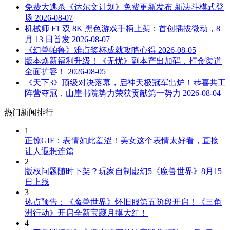
免费大逃杀《达尔文计划》免费更新发布 新决斗模式登
场
2026-08-07
机械师 F1 双 8K 黑色游戏手柄上架：首创插拔微动，8
月 13 日首发
2026-08-07
《幻兽帕鲁》难点奖杯成就攻略心得
2026-08-05
版本焕新福利升级！《无忧》副本产出加码，打金渠道
全面扩容！
2026-08-05
《天下3》顶级对决落幕，启神天极冠军出炉！恭喜共工
阵营夺冠，山崖书院势力荣获贡献第一势力
2026-08-04
热门新闻排行
1
正惊GIF：表情如此羞涩！美女这个表情太好看，直接
让人遐想连篇
2
版权问题随时下架？玩家自制虚幻5《魔兽世界》8月15
日上线
3
热点预告：《魔兽世界》怀旧服第五阶段开启！《三角
洲行动》开启全新宝藏月摸大红！
4