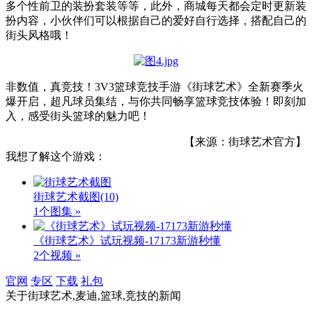
多个性前卫的装扮套装等等，此外，商城每天都会定时更新装
扮内容，小伙伴们可以根据自己的爱好自行选择，搭配自己的
街头风格哦！
非数值，真竞技！3V3篮球竞技手游《街球艺术》全新赛季火
爆开启，超凡球员集结，与你共同畅享篮球竞技体验！即刻加
入，感受街头篮球的魅力吧！
【来源：街球艺术官方】
我想了解这个游戏：
街球艺术截图
(10)
1个图集 »
《街球艺术》试玩视频-17173新游秒懂
2个视频 »
官网
专区
下载
礼包
关于
街球艺术,麦迪,篮球,竞技
的新闻