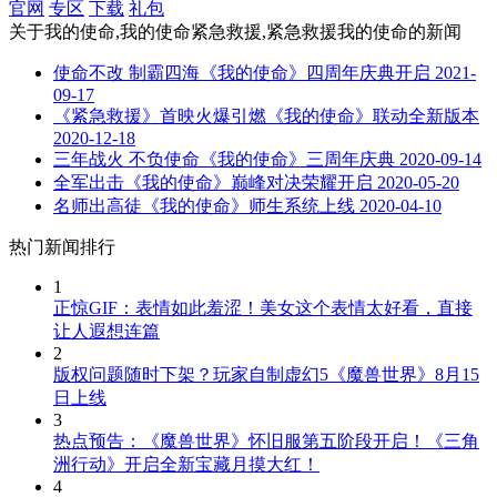
官网
专区
下载
礼包
关于
我的使命,我的使命紧急救援,紧急救援我的使命
的新闻
使命不改 制霸四海《我的使命》四周年庆典开启
2021-
09-17
《紧急救援》首映火爆引燃《我的使命》联动全新版本
2020-12-18
三年战火 不负使命《我的使命》三周年庆典
2020-09-14
全军出击《我的使命》巅峰对决荣耀开启
2020-05-20
名师出高徒《我的使命》师生系统上线
2020-04-10
热门新闻排行
1
正惊GIF：表情如此羞涩！美女这个表情太好看，直接
让人遐想连篇
2
版权问题随时下架？玩家自制虚幻5《魔兽世界》8月15
日上线
3
热点预告：《魔兽世界》怀旧服第五阶段开启！《三角
洲行动》开启全新宝藏月摸大红！
4