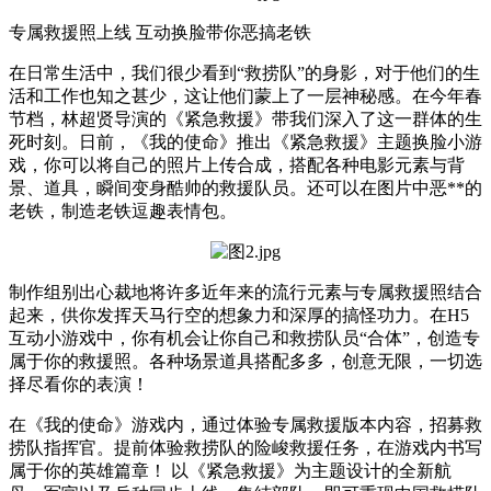
专属救援照上线 互动换脸带你恶搞老铁
在日常生活中，我们很少看到“救捞队”的身影，对于他们的生
活和工作也知之甚少，这让他们蒙上了一层神秘感。在今年春
节档，林超贤导演的《紧急救援》带我们深入了这一群体的生
死时刻。日前，《我的使命》推出《紧急救援》主题换脸小游
戏，你可以将自己的照片上传合成，搭配各种电影元素与背
景、道具，瞬间变身酷帅的救援队员。还可以在图片中恶**的
老铁，制造老铁逗趣表情包。
制作组别出心裁地将许多近年来的流行元素与专属救援照结合
起来，供你发挥天马行空的想象力和深厚的搞怪功力。在H5
互动小游戏中，你有机会让你自己和救捞队员“合体”，创造专
属于你的救援照。各种场景道具搭配多多，创意无限，一切选
择尽看你的表演！
在《我的使命》游戏内，通过体验专属救援版本内容，招募救
捞队指挥官。提前体验救捞队的险峻救援任务，在游戏内书写
属于你的英雄篇章！ 以《紧急救援》为主题设计的全新航