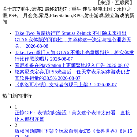
【来源：互联网】
关于
FF7重生,遗迹2,最终幻想7：重生,迷失混沌王国：永恒之
骰,PS+,二月会免,索尼,PlayStation,RPG,射击游戏,独立游戏
的新
闻
Take-Two 首席执行官 Strauss Zelnick 不排除未来推出
GTA6 实体版的可能性，并坚称这一决定与担心泄密无
关。
2026-08-08
Take-Two 掌门人为 GTA6 不推出光盘版辩护，将实体发
行比作黑胶唱片
2026-08-07
索尼准备在PlayStation上更频繁地投入广告
2026-08-07
继索尼决定弃用PS5光盘后，任天堂表示实体游戏仍占
其软件销量的38.5%
2026-08-07
《多洛可小镇》支持者包现已上架！
2026-08-07
热门新闻排行
1
正惊GIF：表情如此羞涩！美女这个表情太好看，直接
让人遐想连篇
2
版权问题随时下架？玩家自制虚幻5《魔兽世界》8月15