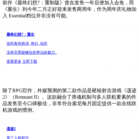
前作《最终幻想7：重制版》曾在发售一年后便加入会免，而
《重生》到今年二月正好迎来发售两周年，作为周年庆礼物加
入 Essential档位并非没有可能。
最终幻想7：重生
动作角色扮演, 奇幻, 动作
没有宅男能够抗拒蒂法的魅力..
查看更多
立即下载
除了RPG巨作，外媒预测的第二款作品是硬核射击游戏《遗迹
2》（Remnant II）。这款融合了类魂机制与多人联机要素的作
品发售至今口碑极佳，非常符合索尼每月固定提供一款在线联
机游戏的惯例。
遗迹2
第三人称射击