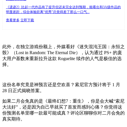
《遗迹2》比起一代作品有了提升但还未完全达到预期，能看出和3A级作品的
明显差距，综合体验距离“优秀”总觉得差了那么一口气...
查看更多
立即下载
此外，在独立游戏份额上，外媒看好《迷失混沌王国：永恒之
骰》（Lost in Random: The Eternal Die），认为通过 PS+ 的庞
大用户基数来重新拉升这款 Roguelite 续作的人气是极佳的选
择。
这份名单究竟是神预言还是空欢喜？索尼官方预计将于 1 月
28 日正式揭晓答案。
如果二月会免真的是《最终幻想7：重生》，你是会大喊“索尼
大法好”，还是因为自己早就买了首发而感到心痛？你觉得这
份预测名单里哪一款最可能成真？评论区聊聊你对二月会免的
真实期待。