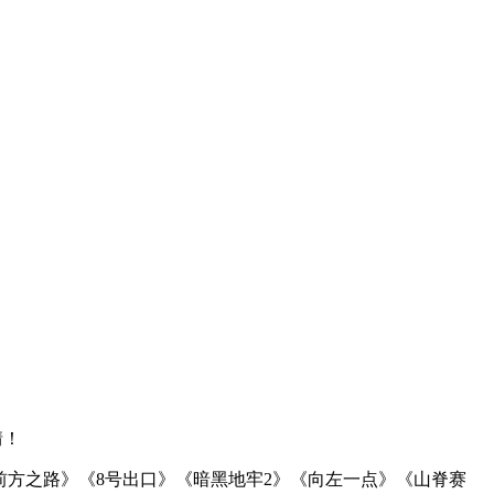
情！
之地：前方之路》《8号出口》《暗黑地牢2》《向左一点》《山脊赛