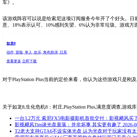
车》。
该游戏阵容可以说是给索尼这项订阅服务今年开了个好头。日前，外
意、18%表示认可、10%感到失望、6%认为非常垃圾。游戏
如龙8
动作, 冒险, 单人, 欢乐, 角色扮演, 日系
查看更多
立即下载
对于PlayStation Plus当前的定价来看，你认为这些游戏只
关于
如龙8,生化危机8：村庄,PlayStation Plus,满意度调查
一台3.2万元 索尼FX5电影摄影机首批交付：影视飓风买
影视飓风Tim谈光盘衰落：并非坏事 其实更有趣了
2026-0
T2老大支持GTA6不设实体光盘 认为光盘对于玩家没有