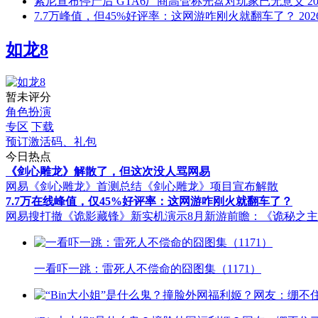
索尼宣布停产后 GTA6厂商高管称光盘对玩家已无意义
20
7.7万峰值，但45%好评率：这网游咋刚火就翻车了？
202
如龙8
暂未评分
角色扮演
专区
下载
预订激活码、礼包
今日热点
《剑心雕龙》解散了，但这次没人骂网易
网易《剑心雕龙》首测总结
《剑心雕龙》项目宣布解散
7.7万在线峰值，仅45%好评率：这网游咋刚火就翻车了？
网易搜打撤《诡影藏锋》新实机演示
8月新游前瞻：《诡秘之
一看吓一跳：雷死人不偿命的囧图集（1171）