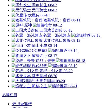
问剑长生
08-07
元气骑士
08-07
伏魔传
08-10
盗墓笔记：启程
08-11
原神
08-12
三国戏英杰传
08-12
苍翼：混沌效应
08-13
诺亚传说口袋版
08-13
仙山小农
08-14
QQ炫舞2
08-15
雾海之下
08-17
逆战：未来
08-18
现代战舰
08-19
梦战：剑之海
08-20
遮天世界
08-20
大周列国志
08-20
诡秘之主
08-21
品牌栏目
怀旧游戏榜