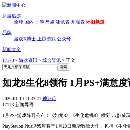
新游热游
全球
国内
手游
盘点
测试表
开服表
怀旧频道
品牌
游戏X博士
正惊游戏
公众号
新闻大全
17173
>
游戏资讯
>
综合资讯
>
正文
如龙8生化8领衔 1月PS+满意
2026-01-19 11:33:27
神评论
17173 新闻导语
1月PS+游戏阵容公布！《如龙8》《生化危机8》领衔，超7
PlayStation Plus游戏库将于1月20日新增数款大