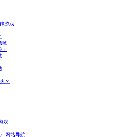
动作游戏
？
唏嘘
答！
法
法
火？
游戏
心
|
网站导航