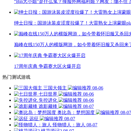
“Bin大小姐”是什么鬼？撞脸外网福利姬？网友：绷不住
绅士日报：国游泳装皮涩度拉爆了！大雷熟女上演蒙眼pla
巅峰在线150万人的横版网游，如今带着怀旧服又杀回来
17周年庆典 争霸赛大区火爆开启
热门测试游戏
三国大领主
08-06
七日世界
08-06
失控进化
08-06
诡影藏锋
08-07
奥比岛：梦想国度
08-0
远征
08-07
怪物猎人：旅人
08-07
桃花源记2
08-07