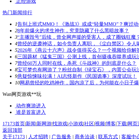
正经游戏
热门新闻排行
1
告别上班式MMO！《激战3》或成“轻量MMO”？爽过
2
8年前爆火的求生神作，究竟隐藏了什么黑暗故事？
3
“主播毁号”后续，曾全网声援的受害人，成了圈钱狂魔
4
曾经的逆袭神话，如今负责人离职，《尘白禁区》令人
5
2026年《燕云十六声》战令值得买么？一个视频给你解
6
三国题材《猛鬼三国》公测上线，首创摄魂吞噬养成玩
7
曾经60万人同时在线，杀死《斗战神》的到底是什么？
8
宝可梦也有网游了？粉丝自制《绿宝石》，内置公会玩
9
悬疑惊悚味拉满！AI志怪新作《民国诡事》深度试玩！
10
网易曾经的吃鸡神作，国内凉了后，为何能在小日子爆
Wan网页游戏**玩
动作爽游
进入
谁是首富
进入
17173首页
|
新闻
|
新网游
|
找游戏
|
小游戏
|
社区
|
视频
|
博客
|
下载
|
网页
返回顶部
关于17173
|
人才招聘
|
广告服务
|
商务洽谈
|
联系方式
|
客服中