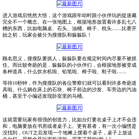
进入游戏后恍然大悟，这个游戏跟年幼时跟小伙伴玩的捉迷藏
完全不一个概念。在一张地图上，根据地形放置着许多乱七八
糟的东西，比如电脑桌、石头、油桶、椅子、枕头……比赛开
始之初，玩家会被分为搜搜队和躲躲队！
顾名思义，搜搜队要抓人，躲躲队要在规定时间内尽量不被抓
住。而比较奇葩的是，躲躲队的小伙伴们，会根据地形被变成
各种道具，什么饮水机啦、铅笔啦、椅子啦、鞋子啦……
等待10秒钟，作为搜搜队的各位警察们就可以看到许多奇葩道
具啦。什么躺在床上的石块、椅子前边的沙发、车旁边的汽油
桶，甚至于小编还发现卧室里的马桶。
这就需要玩家有很强的创造力，比如台灯要在桌子上才不会违
和，电脑要放在书房或者桌子上。更有甚者，有一次小编愣是
没找到，OUT之后发现一个地摊上摆着个桌子，桌子上放这