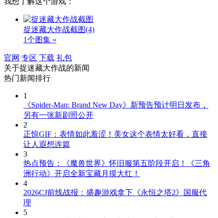
我想了解这个游戏：
捉迷藏大作战截图
(4)
1个图集 »
官网
专区
下载
礼包
关于
捉迷藏大作战
的新闻
热门新闻排行
1
《Spider-Man: Brand New Day》新预告预计明日发布，
另有一张新剧照公开
2
正惊GIF：表情如此羞涩！美女这个表情太好看，直接
让人遐想连篇
3
热点预告：《魔兽世界》怀旧服第五阶段开启！《三角
洲行动》开启全新宝藏月摸大红！
4
2026CJ前线战报：盛趣游戏拿下《永恒之塔2》国服代
理
5