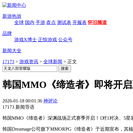
新游热游
全球
国内
手游
盘点
测试表
开服表
怀旧频道
品牌
游戏X博士
正惊游戏
公众号
新闻大全
17173
>
游戏资讯
>
全球新闻
>
正文
韩国MMO《缔造者》即将开
2026-01-18 00:01:36
神评论
17173 新闻导语
韩国MMO《缔造者》深渊战场正式赛季开启！1对1对决、5星
韩国Dreamage公司旗下MMORPG《缔造者》于近期宣布