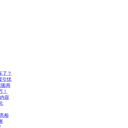
车了？
度引忧
营困局
万！
机内容
元
A亮相
测
定