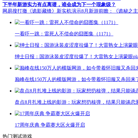
下半年新游实力有点离谱，谁会成为下一个现象级？
网易搜打撤《诡影藏锋》新实机演示
8月新游前瞻：《诡秘之
一看吓一跳：雷死人不偿命的囧图集（1171）
绅士日报：国游泳装皮涩度拉爆了！大雷熟女上演蒙眼pla
巅峰在线150万人的横版网游，如今带着怀旧服又杀回来
盘点8月扎堆上线的影游：玩家想扔核弹，结果只能谈恋
17周年庆典 争霸赛大区火爆开启
热门测试游戏