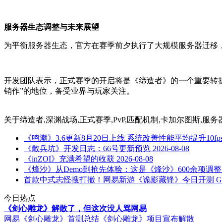
服务器生态调整与未来展望
为平衡服务器生态，官方在赛季前夕执行了大规模服务器迁移，
开发团队表示，正式赛季的开启将是《缔造者》的一个重要转
销作”的地位，备受业界与玩家关注。
关于
缔造者,深渊战场,正式赛季,PvP,匹配机制,卡加尔图斯,
《鸣潮》3.6更新8月20日上线 系统改善性能平均提升10fp
《散兵坑》开发日志：66号更新预览
2026-08-08
《inZOI》充满希望的收获
2026-08-08
《烽沙》从Demo到抢先体验：这是《烽沙》600余项调
首款中式志怪搜打撤！网易新游《诡影藏锋》今日开测 GT
今日热点
《剑心雕龙》解散了，但这次没人骂网易
网易《剑心雕龙》首测总结
《剑心雕龙》项目宣布解散