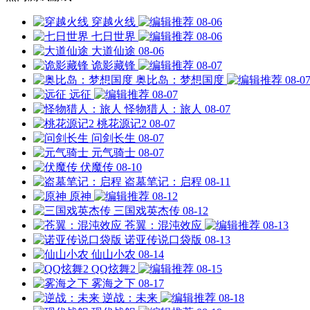
穿越火线
08-06
七日世界
08-06
大道仙途
08-06
诡影藏锋
08-07
奥比岛：梦想国度
08-0
远征
08-07
怪物猎人：旅人
08-07
桃花源记2
08-07
问剑长生
08-07
元气骑士
08-07
伏魔传
08-10
盗墓笔记：启程
08-11
原神
08-12
三国戏英杰传
08-12
苍翼：混沌效应
08-13
诺亚传说口袋版
08-13
仙山小农
08-14
QQ炫舞2
08-15
雾海之下
08-17
逆战：未来
08-18