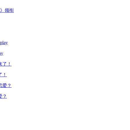
主》领衔
y
了！
爱？