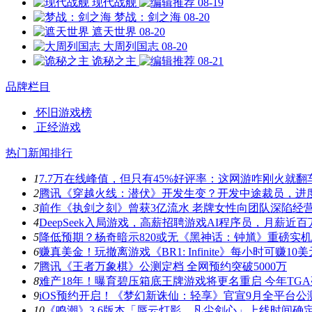
现代战舰
08-19
梦战：剑之海
08-20
遮天世界
08-20
大周列国志
08-20
诡秘之主
08-21
品牌栏目
怀旧游戏榜
正经游戏
热门新闻排行
1
7.7万在线峰值，但只有45%好评率：这网游咋刚火就翻
2
腾讯《穿越火线：潜伏》开发生变？开发中途裁员，进
3
前作《执剑之刻》曾获3亿流水 老牌女性向团队深陷经
4
DeepSeek入局游戏，高薪招聘游戏AI程序员，月薪近百
5
降低预期？杨奇暗示820或无《黑神话：钟馗》重磅实
6
赚真美金！玩撤离游戏《BR1: Infinite》每小时可赚10美
7
腾讯《王者万象棋》公测定档 全网预约突破5000万
8
难产18年！曝育碧压箱底王牌游戏将更名重启 今年TG
9
iOS预约开启！《梦幻新诛仙：轻享》官宣9月全平台公
10
《鸣潮》3.6版本「蜃云灯影，凡尘剑心」上线时间确