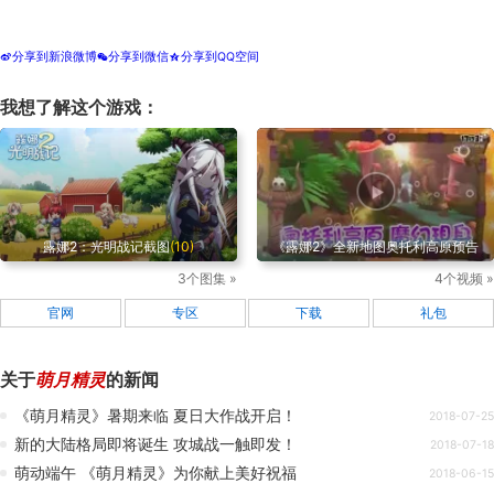
分享到新浪微博
分享到微信
分享到QQ空间
t
w
z
我想了解这个游戏：
露娜2：光明战记截图
(10)
《露娜2》全新地图奥托利高原预告
3个图集 »
4个视频 »
官网
专区
下载
礼包
关于
萌月精灵
的新闻
《萌月精灵》暑期来临 夏日大作战开启！
2018-07-25
新的大陆格局即将诞生 攻城战一触即发！
2018-07-18
萌动端午 《萌月精灵》为你献上美好祝福
2018-06-15