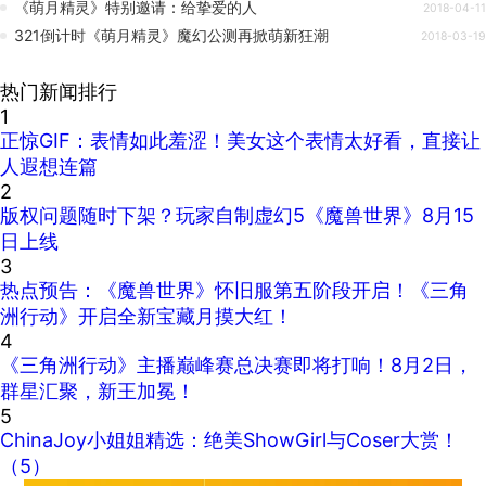
《萌月精灵》特别邀请：给挚爱的人
2018-04-11
321倒计时《萌月精灵》魔幻公测再掀萌新狂潮
2018-03-19
热门新闻排行
1
正惊GIF：表情如此羞涩！美女这个表情太好看，直接让
人遐想连篇
2
版权问题随时下架？玩家自制虚幻5《魔兽世界》8月15
日上线
3
热点预告：《魔兽世界》怀旧服第五阶段开启！《三角
洲行动》开启全新宝藏月摸大红！
4
《三角洲行动》主播巅峰赛总决赛即将打响！8月2日，
群星汇聚，新王加冕！
5
ChinaJoy小姐姐精选：绝美ShowGirl与Coser大赏！
（5）