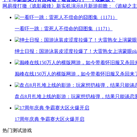
网易搜打撤《诡影藏锋》新实机演示
8月新游前瞻：《诡秘之
一看吓一跳：雷死人不偿命的囧图集（1171）
绅士日报：国游泳装皮涩度拉爆了！大雷熟女上演蒙眼pla
巅峰在线150万人的横版网游，如今带着怀旧服又杀回来
盘点8月扎堆上线的影游：玩家想扔核弹，结果只能谈恋
17周年庆典 争霸赛大区火爆开启
热门测试游戏