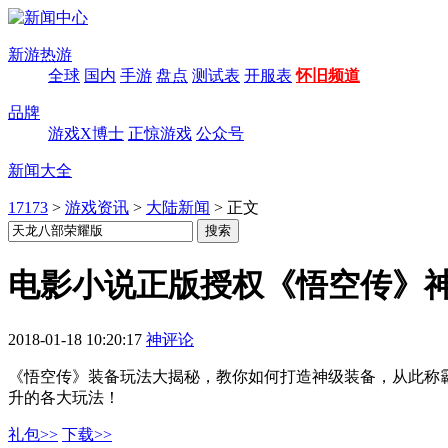
新游热游
全球
国内
手游
盘点
测试表
开服表
怀旧频道
品牌
游戏X博士
正惊游戏
公众号
新闻大全
17173
>
游戏资讯
>
大陆新闻
>
正文
电影小说正版授权《悟空传》
2018-01-18 10:20:17
神评论
《悟空传》装备玩法大揭秘，教你如何打造神级装备，从此称
升的各大玩法！
礼包>>
下载>>