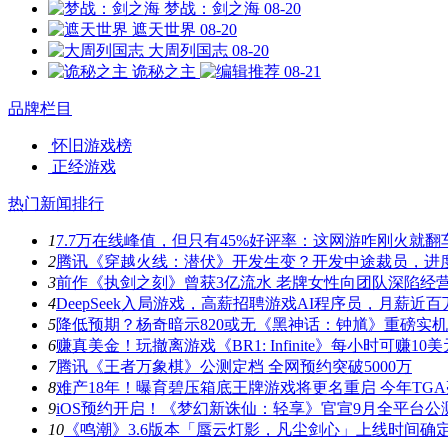
梦战：剑之海
08-20
遮天世界
08-20
大周列国志
08-20
诡秘之主
08-21
品牌栏目
怀旧游戏榜
正经游戏
热门新闻排行
1
7.7万在线峰值，但只有45%好评率：这网游咋刚火就翻
2
腾讯《穿越火线：潜伏》开发生变？开发中途裁员，进
3
前作《执剑之刻》曾获3亿流水 老牌女性向团队深陷经
4
DeepSeek入局游戏，高薪招聘游戏AI程序员，月薪近百
5
降低预期？杨奇暗示820或无《黑神话：钟馗》重磅实
6
赚真美金！玩撤离游戏《BR1: Infinite》每小时可赚10美
7
腾讯《王者万象棋》公测定档 全网预约突破5000万
8
难产18年！曝育碧压箱底王牌游戏将更名重启 今年TG
9
iOS预约开启！《梦幻新诛仙：轻享》官宣9月全平台公
10
《鸣潮》3.6版本「蜃云灯影，凡尘剑心」上线时间确