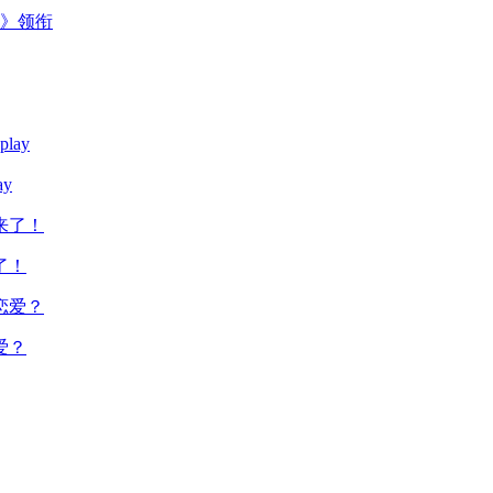
主》领衔
y
了！
爱？