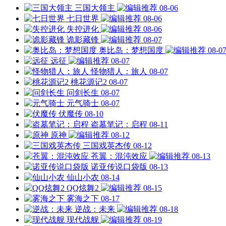
三国大领主
08-06
七日世界
08-06
失控进化
08-06
诡影藏锋
08-07
奥比岛：梦想国度
08-0
远征
08-07
怪物猎人：旅人
08-07
桃花源记2
08-07
问剑长生
08-07
元气骑士
08-07
伏魔传
08-10
盗墓笔记：启程
08-11
原神
08-12
三国戏英杰传
08-12
苍翼：混沌效应
08-13
诺亚传说口袋版
08-13
仙山小农
08-14
QQ炫舞2
08-15
雾海之下
08-17
逆战：未来
08-18
现代战舰
08-19