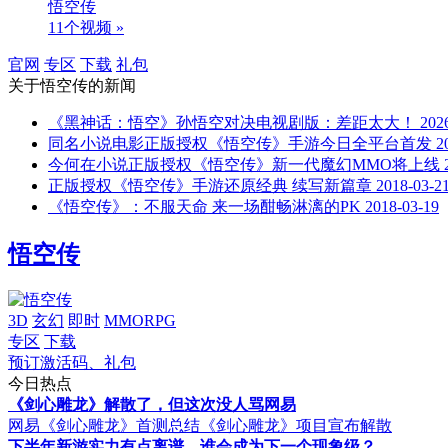
悟空传
11个视频 »
官网
专区
下载
礼包
关于
悟空传
的新闻
《黑神话：悟空》孙悟空对决电视剧版：差距太大！
202
同名小说电影正版授权《悟空传》手游今日全平台首发
2
今何在小说正版授权《悟空传》新一代魔幻MMO将上线
正版授权《悟空传》手游还原经典 续写新篇章
2018-03-2
《悟空传》：不服天命 来一场酣畅淋漓的PK
2018-03-19
悟空传
3D
玄幻
即时
MMORPG
专区
下载
预订激活码、礼包
今日热点
《剑心雕龙》解散了，但这次没人骂网易
网易《剑心雕龙》首测总结
《剑心雕龙》项目宣布解散
下半年新游实力有点离谱，谁会成为下一个现象级？