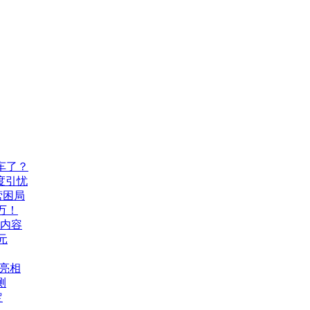
车了？
度引忧
营困局
万！
机内容
元
A亮相
测
定