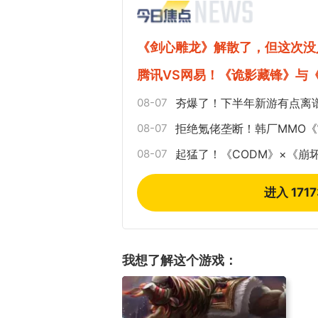
《剑心雕龙》解散了，但这次没
腾讯VS网易！《诡影藏锋》与
08-07
夯爆了！下半年新游有点离
08-07
拒绝氪佬垄断！韩厂MMO
08-07
起猛了！《CODM》×《崩
进入 171
我想了解这个游戏：