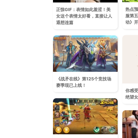
热点
正惊GIF：表情如此羞涩！美
服第
女这个表情太好看，直接让人
动》
遐想连篇
《战矛在线》第125个竞技场
赛季现已上线！
你感
绝望