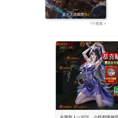
圣光之战截图
(5)
1个图集 »
全服散人一起玩，小怪都爆神