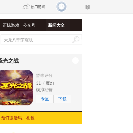
热门游戏
正惊游戏
公众号
新闻大全
DNF
传奇4
剑网3旗舰版
新天龙八部
圣光之战
自由
诛仙世界
新仙侠5
暂未评分
3D
魔幻
模拟经营
专区
下载
预订激活码、礼包