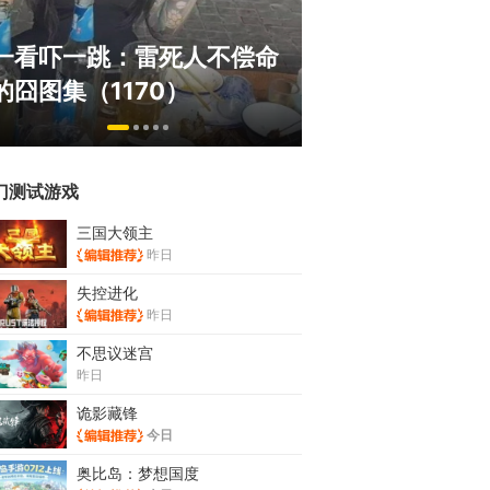
绅士日报：国游
一看吓一跳：雷死人不偿命
拉爆了！大雷熟
的囧图集（1170）
play
门测试游戏
三国大领主
昨日
失控进化
昨日
不思议迷宫
昨日
诡影藏锋
今日
奥比岛：梦想国度