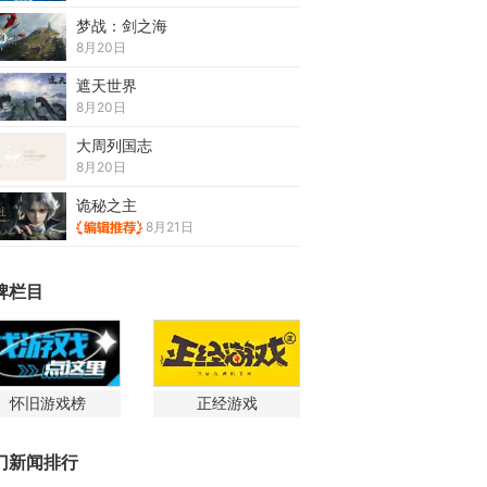
梦战：剑之海
8月20日
遮天世界
8月20日
大周列国志
8月20日
诡秘之主
8月21日
牌栏目
怀旧游戏榜
正经游戏
门新闻排行