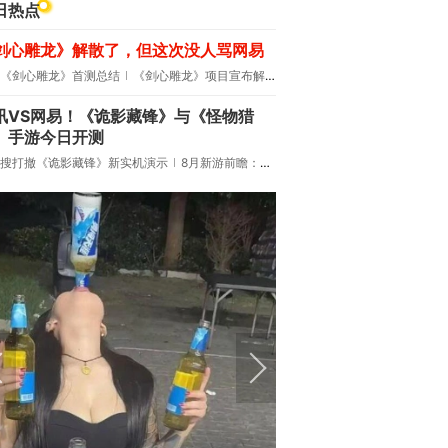
日热点
剑心雕龙》解散了，但这次没人骂网易
《剑心雕龙》首测总结
《剑心雕龙》项目宣布解散
讯VS网易！《诡影藏锋》与《怪物猎
》手游今日开测
搜打撤《诡影藏锋》新实机演示
8月新游前瞻：《诡秘之主》领衔