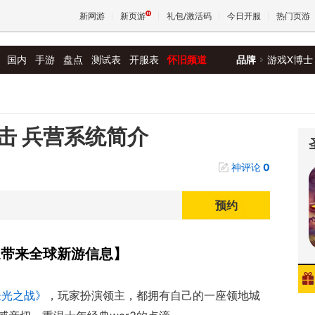
新网游
新页游
礼包/激活码
今日开服
热门页游
国内
手游
盘点
测试表
开服表
怀旧频道
品牌
游戏X博士
魔兽
天堂
击 兵营系统简介
神评论
0
王权与
预约
速带来全球新游信息】
圣光之战》
，玩家扮演领主，都拥有自己的一座领地城