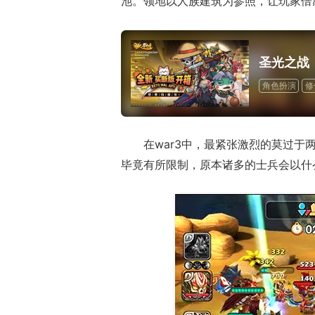
池。领地以人族建筑为参照，让玩家倍感
圣光之战
角色扮演
修
在war3中，最紧张激烈的莫过
毕竟有所限制，原本诸多的士兵会以什