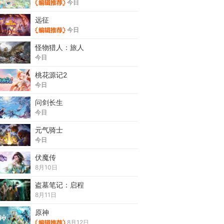
今日
远征
今日
怪物猎人：旅人
今日
桃花源记2
今日
问剑长生
今日
元气骑士
今日
伏魔传
8月10日
盗墓笔记：启程
8月11日
原神
8月12日