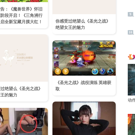
预告：《魔兽世界》怀旧
9
五阶段开启！《三角洲行
你感受过绝望么《圣光之战》
开启全新宝藏月摸大红！
绝望女王的魅力
10
《圣光之战》战役演练 英雄获
受过绝望么《圣光之战》
取
女王的魅力
动