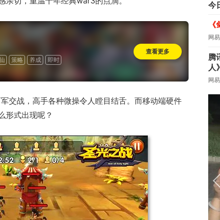
亲切，重温十年经典war3的点滴。
今
《
网易
查看更多
腾
仙
策略
养成
即时
人
网易
于两军交战，高手各种微操令人瞠目结舌。而移动端硬件
么形式出现呢？