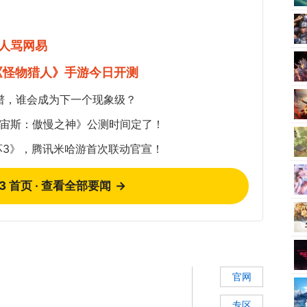
人骂网易
《怪物猎人》手游今日开测
谱，谁会成为下一个现象级？
《宙斯：傲慢之神》公测时间定了！
坏3》，腾讯米哈游首次联动官宣！
73 首页 · 查看全部要闻
→
官网
专区