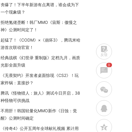
夯爆了！下半年新游有点离谱，谁会成为下
一个现象级？
拒绝氪佬垄断！韩厂MMO《宙斯：傲慢之
神》公测时间定了！
起猛了！《CODM》×《崩坏3》，腾讯米哈
游首次联动官宣！
反馈
经典战棋《幻世录 重制版》定档九月，画质
光影全面升级
0
《无畏契约》开发者桌面惊现《CS2》！玩
家炸锅：直接抄？
w
腾讯《怪物猎人：旅人》测试今日开启，38
种怪物可供挑战
q
不用肝！韩国轻量化MMO新作《日蚀：觉
醒》公测时间确定
z
《传奇4》公开五周年全球献礼视频 累计用