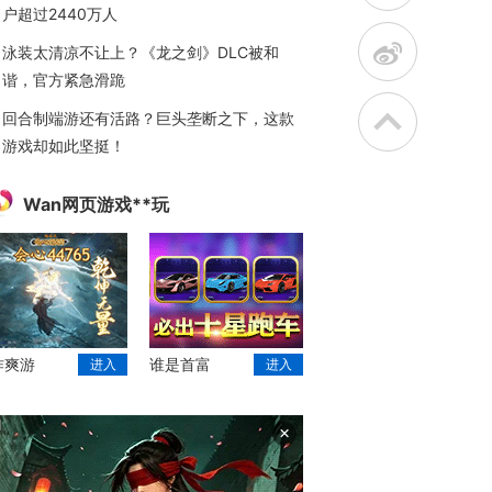
户超过2440万人
t
泳装太清凉不让上？《龙之剑》DLC被和
谐，官方紧急滑跪
回合制端游还有活路？巨头垄断之下，这款
游戏却如此坚挺！
Wan网页游戏**玩
作爽游
谁是首富
进入
进入
×