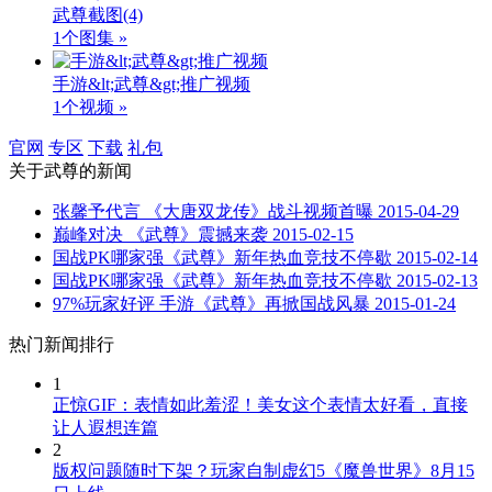
武尊截图
(4)
1个图集 »
手游&lt;武尊&gt;推广视频
1个视频 »
官网
专区
下载
礼包
关于
武尊
的新闻
张馨予代言 《大唐双龙传》战斗视频首曝
2015-04-29
巅峰对决 《武尊》震撼来袭
2015-02-15
国战PK哪家强《武尊》新年热血竞技不停歇
2015-02-14
国战PK哪家强《武尊》新年热血竞技不停歇
2015-02-13
97%玩家好评 手游《武尊》再掀国战风暴
2015-01-24
热门新闻排行
1
正惊GIF：表情如此羞涩！美女这个表情太好看，直接
让人遐想连篇
2
版权问题随时下架？玩家自制虚幻5《魔兽世界》8月15