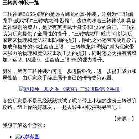
三转真·神装一览
三转神殿BOSS掉落的是远古螭龙的真·神装，分别为“三转螭
龙甲·威武”和“三转螭龙剑·烈焰”。这也意味着三转神装将具备
真神级别的威力，是所有英勇武士身份和地位的象征。三转神
装为玩家提供了全属性的提升，“三转螭龙甲·威武”可以为玩
家带来物理和魔法双重防御的提升，除此之外还带来物理攻击
加成和额外的5%生命值上限。“三转螭龙剑·烈焰”则为玩家带
来强力的物理和魔法双重攻击力的提升，同时还会为持有者增
加幸运 2、闪避 9、生命值上限 5%的强力提升。
另外，所有三转神装均可进一步进阶强化，进一步提升战力和
属性值，由玩家亲手缔造属于自己的传奇史诗武器。
各位玩家是不是已经跃跃欲试了呢？带上小编的这份三转进阶
攻略，组上你的好基友，一起去转生神殿探秘寻宝吧！
【来源：】
我想了解这个游戏：