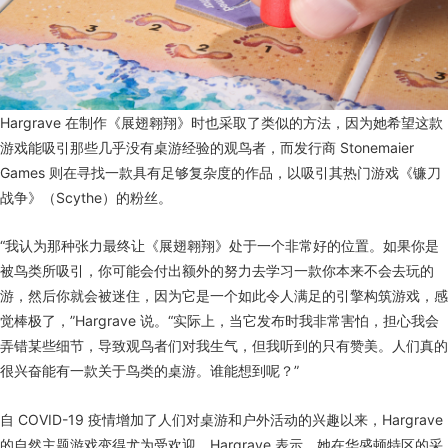
Hargrave 在制作《展翅翱翔》时也采取了类似的方法，因为她希望这款
游戏能吸引那些几乎没有桌游经验的观鸟者，而发行商 Stonemaier
Games 则在寻找一款具有足够复杂度的作品，以吸引其热门游戏《镰刀
战争》（Scythe）的粉丝。
“我认为那种张力最终让《展翅翱翔》处于一个非常好的位置。如果你是
被鸟类所吸引，你可能会付出额外的努力去学习一款你本来不会去玩的
游，然后你就会被迷住，因为它是一个如此令人满足的引擎构筑游戏，感
觉棒极了，”Hargrave 说。“实际上，当它发布时我非常害怕，担心我会
弄错某些细节，导致观鸟者们对我生气，但我听到的只有赞美。人们真的
很兴奋能有一款关于鸟类的桌游。谁能想到呢？”
自 COVID-19 疫情增加了人们对桌游和户外活动的兴趣以来，Hargrave
的自然主题游戏变得尤为受欢迎。Hargrave 表示，她在华盛顿特区的采