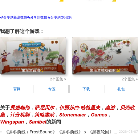
分享到新浪微博
分享到微信
分享到QQ空间
t
w
z
我想了解这个游戏：
东海道截图
(5)
东海道游戏截图
(5)
2个图集 »
2个图集 »
官网
专区
下载
礼包
关于
展翅翱翔
，
萨尼贝尔
，
伊丽莎白·哈格里夫
，
桌游
，
贝壳收
集
，
计分机制
，
策略游戏
，
Stonemaier
，
Games
，
Wingspan
，
Sanibel
的新闻
《凛冬前线 / FrostBound》《凛冬前线》 x 《黑夜轮回》 捆绑包现已推出！
2026-08-07