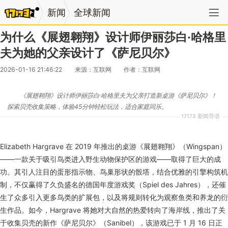
新闻
全球新闻
为什么《展翅翱翔》设计师伊丽莎白·哈格里
夫为她的父亲设计了《萨尼贝尔》
2026-01-16 21:46:22
来源：互联网
作者：互联网
《展翅翱翔》设计师伊丽莎白·哈格里夫为父亲打造新桌游《萨尼贝尔》！
探索贝壳收集策略，体验45分钟轻松玩法，适合家庭同乐。
17173 新闻导语
Elizabeth Hargrave 在 2019 年推出的桌游《展翅翱翔》（Wingspan）
——一款关于吸引鸟类进入野生动物保护区的游戏——取得了巨大的成
功。其引人注目的蛋形指示物、鸟巢形状的骰塔，结合优雅的引擎构筑机
制，不仅赢得了久负盛名的德国年度游戏奖（Spiel des Jahres），还催
生了众多引入更多鸟类的扩展包，以及将规则转化为观察鱼类和养龙的衍
生作品。如今，Hargrave 将她对大自然的热爱转向了海岸线，推出了关
于收集贝壳的新作《萨尼贝尔》（Sanibel），该游戏已于 1 月 16 日正