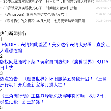
30岁玩家真实现状扎心了：肝不动了，时间精力都大打折扣
2026-08-07
30岁玩家真实现状扎心了：时间精力都大打折扣
2026-08-07
《Wingspan》亚洲鸟类扩展包现已发布！
2026-08-04
《席德梅尔的文明7》本月文明：七月更新与新闻回顾
2026-08-01
热门新闻排行
1
正惊GIF：表情如此羞涩！美女这个表情太好看，直接让
人遐想连篇
2
版权问题随时下架？玩家自制虚幻5《魔兽世界》8月15
日上线
3
热点预告：《魔兽世界》怀旧服第五阶段开启！《三角
洲行动》开启全新宝藏月摸大红！
4
《三角洲行动》主播巅峰赛总决赛即将打响！8月2日，
群星汇聚，新王加冕！
5