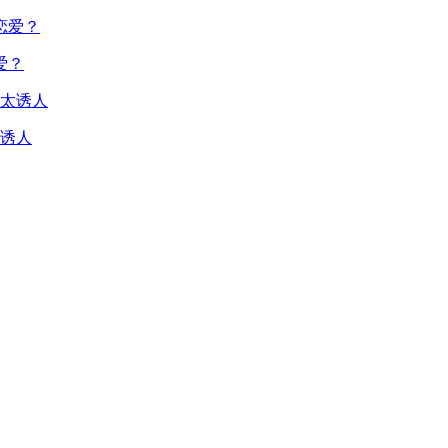
爱？
诱人