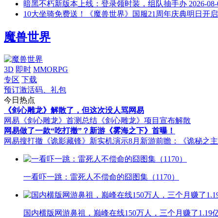
暗黑不朽新版本上线：登录领时装，组队抽手办
2026-08-
10大坐骑免费送！《魔兽世界》国服21周年庆典明日开启
魔兽世界
3D
即时
MMORPG
专区
下载
预订激活码、礼包
今日热点
《剑心雕龙》解散了，但这次没人骂网易
网易《剑心雕龙》首测总结
《剑心雕龙》项目宣布解散
网易做了一款“吃打撤”？新游《雾海之下》首曝！
网易搜打撤《诡影藏锋》新实机演示
8月新游前瞻：《诡秘之
一看吓一跳：雷死人不偿命的囧图集（1170）
国内横版网游鼻祖，巅峰在线150万人，三个月赚了1.19