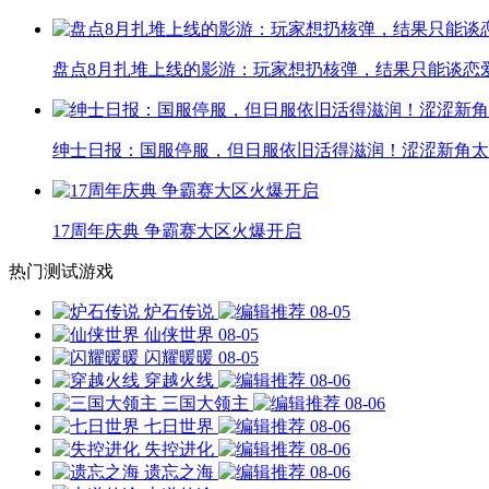
盘点8月扎堆上线的影游：玩家想扔核弹，结果只能谈恋
绅士日报：国服停服，但日服依旧活得滋润！涩涩新角太
17周年庆典 争霸赛大区火爆开启
热门测试游戏
炉石传说
08-05
仙侠世界
08-05
闪耀暖暖
08-05
穿越火线
08-06
三国大领主
08-06
七日世界
08-06
失控进化
08-06
遗忘之海
08-06