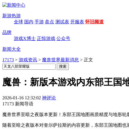
新游热游
全球
国内
手游
盘点
测试表
开服表
怀旧频道
品牌
游戏X博士
正惊游戏
公众号
新闻大全
17173
>
游戏资讯
>
魔兽世界最新消息
>
正文
魔兽：新版本游戏内东部王国
2026-01-16 12:32:02
神评论
17173 新闻导语
魔兽世界至暗之夜版本更新！东部王国地图画质精度与地形轮
随着至暗之夜版本对奎尔萨拉斯的内容更新，东部王国地图也