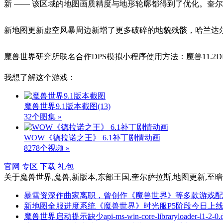
新 —— 该区域的地图画质精度与地形轮廓都得到了优化。奎
新地图更新虚空风暴周边新增了更多破碎的地貌残骸，哈兰达
魔兽世界研究所联名合作DPS模拟小程序
使用方法：魔兽11.
我想了解这个游戏：
魔兽世界9.1版本截图
(13)
32个图集 »
WOW《德拉诺之王》 6.1补丁剧情动画
8278个视频 »
官网
专区
下载
礼包
关于
魔兽世界,魔兽,新版本,东部王国,奎尔萨拉斯,地图更新,至
暴雪资深作曲家离职，曾创作《魔兽世界》等多款游戏配
新地图全服进度系统《魔兽世界》时光服P5阶段今日上
魔兽世界启动提示缺少api-ms-win-core-libraryloader-l1