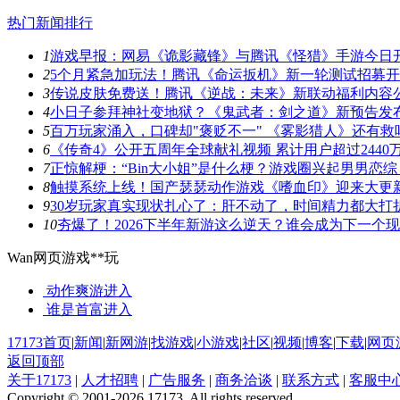
热门新闻排行
1
游戏早报：网易《诡影藏锋》与腾讯《怪猎》手游今日
2
5个月紧急加玩法！腾讯《命运扳机》新一轮测试招募
3
传说皮肤免费送！腾讯《逆战：未来》新联动福利内容
4
小日子参拜神社变地狱？《鬼武者：剑之道》新预告发
5
百万玩家涌入，口碑却"褒贬不一" 《雾影猎人》还有救
6
《传奇4》公开五周年全球献礼视频 累计用户超过2440
7
正惊解梗：“Bin大小姐”是什么梗？游戏圈兴起男男恋综
8
触摸系统上线！国产瑟瑟动作游戏《嗜血印》迎来大更
9
30岁玩家真实现状扎心了：肝不动了，时间精力都大打
10
夯爆了！2026下半年新游这么逆天？谁会成为下一个
Wan网页游戏**玩
动作爽游
进入
谁是首富
进入
17173首页
|
新闻
|
新网游
|
找游戏
|
小游戏
|
社区
|
视频
|
博客
|
下载
|
网页
返回顶部
关于17173
|
人才招聘
|
广告服务
|
商务洽谈
|
联系方式
|
客服中
Copyright © 2001-2026 17173. All rights reserved.