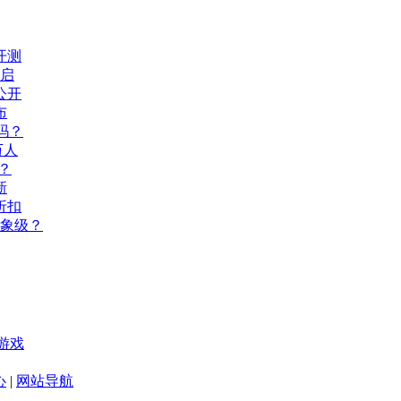
开测
开启
公开
布
吗？
万人
？
新
折扣
现象级？
游戏
心
|
网站导航