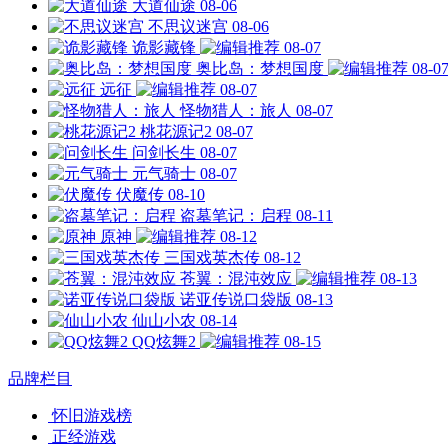
大道仙途
08-06
不思议迷宫
08-06
诡影藏锋
08-07
奥比岛：梦想国度
08-0
远征
08-07
怪物猎人：旅人
08-07
桃花源记2
08-07
问剑长生
08-07
元气骑士
08-07
伏魔传
08-10
盗墓笔记：启程
08-11
原神
08-12
三国戏英杰传
08-12
苍翼：混沌效应
08-13
诺亚传说口袋版
08-13
仙山小农
08-14
QQ炫舞2
08-15
品牌栏目
怀旧游戏榜
正经游戏