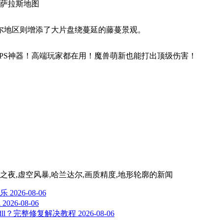
尔萨拉斯地图
尔地区则增添了大片盘绕蔓延的藤蔓景观。
2DPS神器！高端玩家都在用！魔兽萌新也能打出顶级伤害！
暗之夜,虚空风暴,哈兰达尔,画质精度,地形轮廓
的新闻
乐
2026-08-06
线
2026-08-06
-2-0.dll？完整修复解决教程
2026-08-06