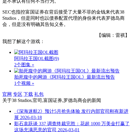
是不承认有任何不当行为。
SEC也指控富国证券在背后接受了大量不菲的金钱来代表38
Studios，但是同时也以债券配置代理的身份来代表罗德岛商
会，但是没有明确其告知义务。
【编辑：雷祺】
我想了解这个游戏：
阿玛拉王国OL截图
(9)
2个图集 »
胎死腹中的网游《阿玛拉王国OL》最新流出预告
1个视频 »
官网
专区
下载
礼包
关于
38 Studios,官司,富国证券,罗德岛商会
的新闻
《深海迷航2》预计5月抢先体验 发行内部官司刚有新进
展
2026-03-18
影石袁跃谈 337 调查终裁完胜：花超 1000 万美金打赢了
这场充满恶意的官司
2026-03-01