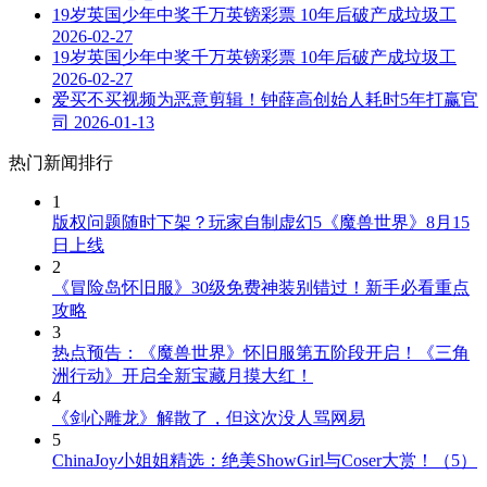
19岁英国少年中奖千万英镑彩票 10年后破产成垃圾工
2026-02-27
19岁英国少年中奖千万英镑彩票 10年后破产成垃圾工
2026-02-27
爱买不买视频为恶意剪辑！钟薛高创始人耗时5年打赢官
司
2026-01-13
热门新闻排行
1
版权问题随时下架？玩家自制虚幻5《魔兽世界》8月15
日上线
2
《冒险岛怀旧服》30级免费神装别错过！新手必看重点
攻略
3
热点预告：《魔兽世界》怀旧服第五阶段开启！《三角
洲行动》开启全新宝藏月摸大红！
4
《剑心雕龙》解散了，但这次没人骂网易
5
ChinaJoy小姐姐精选：绝美ShowGirl与Coser大赏！（5）