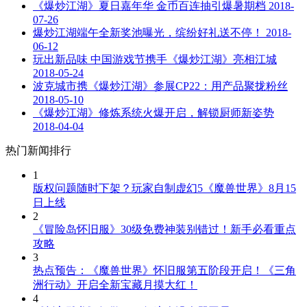
《爆炒江湖》夏日嘉年华 金币百连抽引爆暑期档
2018-
07-26
爆炒江湖端午全新奖池曝光，缤纷好礼送不停！
2018-
06-12
玩出新品味 中国游戏节携手《爆炒江湖》亮相江城
2018-05-24
波克城市携《爆炒江湖》参展CP22：用产品聚拢粉丝
2018-05-10
《爆炒江湖》修炼系统火爆开启，解锁厨师新姿势
2018-04-04
热门新闻排行
1
版权问题随时下架？玩家自制虚幻5《魔兽世界》8月15
日上线
2
《冒险岛怀旧服》30级免费神装别错过！新手必看重点
攻略
3
热点预告：《魔兽世界》怀旧服第五阶段开启！《三角
洲行动》开启全新宝藏月摸大红！
4