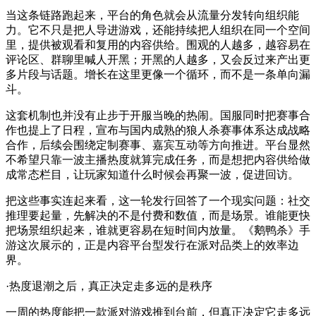
当这条链路跑起来，平台的角色就会从流量分发转向组织能
力。它不只是把人导进游戏，还能持续把人组织在同一个空间
里，提供被观看和复用的内容供给。围观的人越多，越容易在
评论区、群聊里喊人开黑；开黑的人越多，又会反过来产出更
多片段与话题。增长在这里更像一个循环，而不是一条单向漏
斗。
这套机制也并没有止步于开服当晚的热闹。国服同时把赛事合
作也提上了日程，宣布与国内成熟的狼人杀赛事体系达成战略
合作，后续会围绕定制赛事、嘉宾互动等方向推进。平台显然
不希望只靠一波主播热度就算完成任务，而是想把内容供给做
成常态栏目，让玩家知道什么时候会再聚一波，促进回访。
把这些事实连起来看，这一轮发行回答了一个现实问题：社交
推理要起量，先解决的不是付费和数值，而是场景。谁能更快
把场景组织起来，谁就更容易在短时间内放量。《鹅鸭杀》手
游这次展示的，正是内容平台型发行在派对品类上的效率边
界。
·热度退潮之后，真正决定走多远的是秩序
一周的热度能把一款派对游戏推到台前，但真正决定它走多远