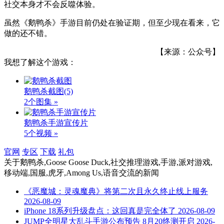
社交本身才不会反噬体验。
虽然《鹅鸭杀》手游目前仍处在验证期，但至少现在看来，它
做的还不错。
【来源：公众号】
我想了解这个游戏：
鹅鸭杀截图
(5)
2个图集 »
鹅鸭杀手游宣传片
5个视频 »
官网
专区
下载
礼包
关于
鹅鸭杀,Goose Goose Duck,社交推理游戏,手游,派对游戏,
移动端,国服,虎牙,Among Us,语音交流
的新闻
《恶魔城：灵魂魔典》将第二次且永久终止线上服务
2026-08-09
iPhone 18系列升级盘点：这回真是完全体了
2026-08-09
JUMP全明星大乱斗手游公布预告 8月20终测开启
2026-