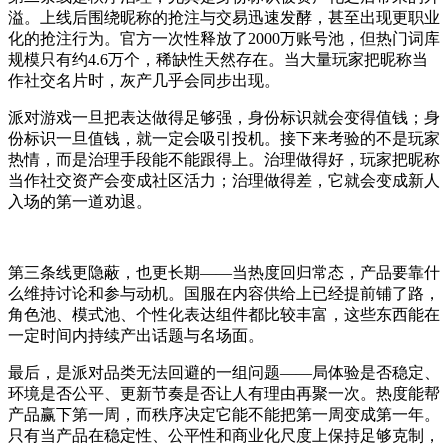
溢。上线后围绕昵称的抢注与交易迅速发酵，甚至出现更职业
化的抢注行为。官方一次性释放了2000万账号池，但热门词库
规模只有约4.6万个，稀缺性天然存在。当大量玩家把昵称当
作社交名片时，灰产几乎会同步出现。
派对游戏一旦把表达做得足够强，身份标识就会变得值钱；身
份标识一旦值钱，就一定会吸引投机。接下来考验的不是玩家
热情，而是治理手段能不能跟得上。治理做得好，玩家把昵称
当作社交资产会变成社区活力；治理做得差，它就会变成新人
入场的第一道劝退。
第三条线更隐蔽，也更长期——当热度回归常态，产品要靠什
么维持讨论和参与动机。国服在内容供给上已经提前铺了路，
角色池、模式池、个性化表达组件都比较丰富，这些东西能在
一定时间内持续产出话题与名场面。
最后，是派对品类无法回避的一组问题——局体验是否稳定、
环境是否公平、更新节奏是否让人有理由再聚一次。热度能帮
产品赢下第一周，而秩序决定它能不能把第一周变成第一年。
只有当产品在稳定性、公平性和商业化尺度上保持足够克制，