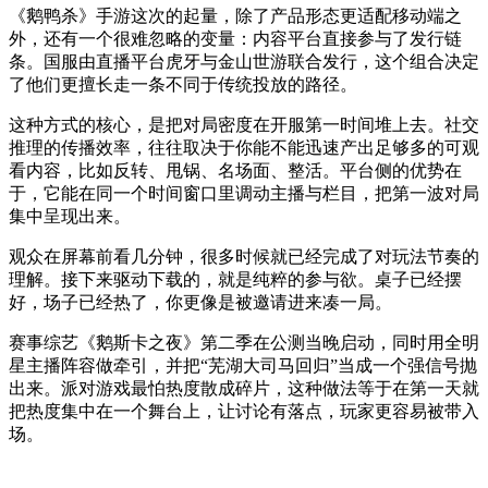
《鹅鸭杀》手游这次的起量，除了产品形态更适配移动端之
外，还有一个很难忽略的变量：内容平台直接参与了发行链
条。国服由直播平台虎牙与金山世游联合发行，这个组合决定
了他们更擅长走一条不同于传统投放的路径。
这种方式的核心，是把对局密度在开服第一时间堆上去。社交
推理的传播效率，往往取决于你能不能迅速产出足够多的可观
看内容，比如反转、甩锅、名场面、整活。平台侧的优势在
于，它能在同一个时间窗口里调动主播与栏目，把第一波对局
集中呈现出来。
观众在屏幕前看几分钟，很多时候就已经完成了对玩法节奏的
理解。接下来驱动下载的，就是纯粹的参与欲。桌子已经摆
好，场子已经热了，你更像是被邀请进来凑一局。
赛事综艺《鹅斯卡之夜》第二季在公测当晚启动，同时用全明
星主播阵容做牵引，并把“芜湖大司马回归”当成一个强信号抛
出来。派对游戏最怕热度散成碎片，这种做法等于在第一天就
把热度集中在一个舞台上，让讨论有落点，玩家更容易被带入
场。