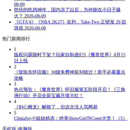
08-09
曾经的吃鸡神作，国内凉了以后，为何能在小日子爆
火？
2026-08-09
《GTA 6》《NBA 2K27》在列，Take-Two 正研发 29 款
游戏
2026-08-08
热门新闻排行
1
版权问题随时下架？玩家自制虚幻5《魔兽世界》8月15
日上线
2
《冒险岛怀旧服》30级免费神装别错过！新手必看重点
攻略
3
热点预告：《魔兽世界》怀旧服第五阶段开启！《三角
洲行动》开启全新宝藏月摸大红！
4
《剑心雕龙》解散了，但这次没人骂网易
5
ChinaJoy小姐姐精选：绝美ShowGirl与Coser大赏！（5）
手机版
|
电脑版