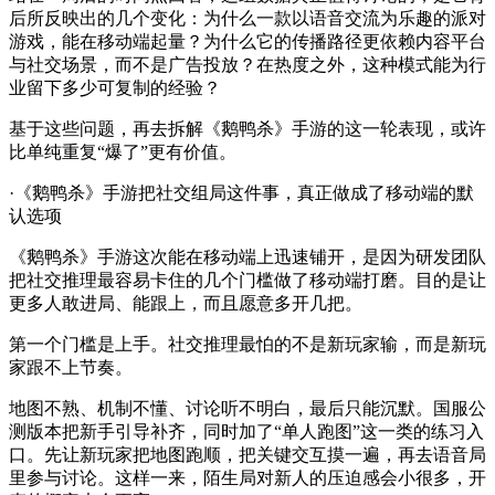
后所反映出的几个变化：为什么一款以语音交流为乐趣的派对
游戏，能在移动端起量？为什么它的传播路径更依赖内容平台
与社交场景，而不是广告投放？在热度之外，这种模式能为行
业留下多少可复制的经验？
基于这些问题，再去拆解《鹅鸭杀》手游的这一轮表现，或许
比单纯重复“爆了”更有价值。
·《鹅鸭杀》手游把社交组局这件事，真正做成了移动端的默
认选项
《鹅鸭杀》手游这次能在移动端上迅速铺开，是因为研发团队
把社交推理最容易卡住的几个门槛做了移动端打磨。目的是让
更多人敢进局、能跟上，而且愿意多开几把。
第一个门槛是上手。社交推理最怕的不是新玩家输，而是新玩
家跟不上节奏。
地图不熟、机制不懂、讨论听不明白，最后只能沉默。国服公
测版本把新手引导补齐，同时加了“单人跑图”这一类的练习入
口。先让新玩家把地图跑顺，把关键交互摸一遍，再去语音局
里参与讨论。这样一来，陌生局对新人的压迫感会小很多，开