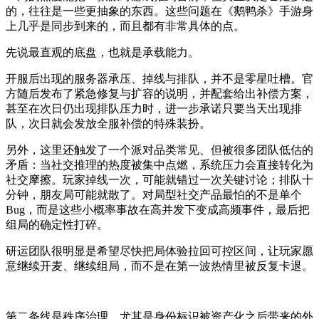
的，往往是一些更抽象的东西。这些问题在《鹅鸭杀》手游身
上几乎是同步到来的，而且都有非常具体的点。
先说最直观的底盘，也就是承载能力。
开服后出现的服务器承压、掉线与排队，并不是零星吐槽。官
方随后发布了紧急修复与扩容的说明，并配套给出补偿方案，
甚至在次日仍出现排队压力时，进一步承诺只要当天出现排
队，次日就会发放全服补偿的特殊装扮。
另外，这里还触发了一个派对品类常见、但被很多团队低估的
矛盾：当社交推理的热度被集中点燃，系统压力会直接转化为
社交摩擦。玩家掉线一次，可能就错过一次关键讨论；排队十
分钟，朋友局可能就散了。对局型社交产品最怕的不是单个
Bug，而是这些小概率事故在高并发下变成高频事件，最后把
组局的确定性打碎。
研运团队很明显是希望尽快把局体验拉回可控区间，让玩家愿
意继续开麦、继续组局，而不是在第一波热情里被反复卡退。
第二条线是秩序治理，尤其是身份标识被资产化之后带来的外