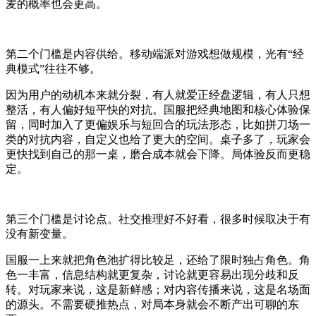
麦的概率也会更高。
第二个门槛是内容供给。移动端派对游戏想做规模，光有“经
典模式”往往不够。
因为用户的动机本来就分裂，有人就爱正经盘逻辑，有人只想
整活，有人偏好短平快的对抗。国服把经典地图和核心体验保
留，同时加入了更偏娱乐与短回合的玩法形态，比如拼刀场一
类的对抗内容，自定义也给了更大的空间。桌子多了，玩家会
更快找到自己的那一桌，磨合成本就会下降。局体验反而更稳
定。
第三个门槛是讨论点。社交推理好不好看，很多时候取决于有
没有新变量。
国服一上来就把角色池扩得比较足，还给了限时独占角色。角
色一丰富，信息结构就更复杂，讨论就更容易出现分歧和反
转。对玩家来说，这是新鲜感；对内容传播来说，这是名场面
的源头。不需要硬推热点，对局本身就会不断产出可聊的东