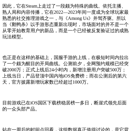
因此，它在Steam上走过了一段颇为特殊的曲线。依托主播、
熟人局和内容传播，它在2022—2023年间一度成为全球玩家最
熟悉的社交推理游戏之一，与《Among Us》并驾齐驱。所以
当《鹅鸭杀》以手游形态重新出现时，市场面对的并不是一个
从零开始教育用户的新品，而是一个已经被反复验证过的成熟
玩法模型。
也正是在这样的基础上，国服手游的上线，在极短时间内拉出
了一个颇为醒目的开局曲线。公测前夕，全网预约规模已经突
破2000万；正式上线后24小时内，新增注册用户突破500万；
上线当日，产品登顶中国内地iOS免费榜；而在公测后的第六
天，官方披露新增玩家数已经超过1000万。
目前游戏已在iOS国区下载榜稳居榜一多日，断崖式领先后面
的一众头部产品。
站在一周后的时间点回看，这组数据真正值得讨论的，是它背