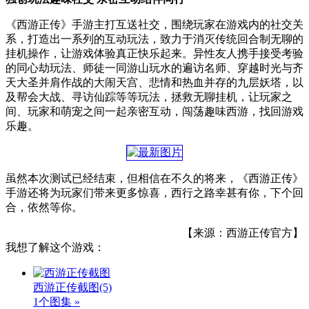
《西游正传》手游主打互送社交，围绕玩家在游戏内的社交关
系，打造出一系列的互动玩法，致力于消灭传统回合制无聊的
挂机操作，让游戏体验真正快乐起来。异性友人携手接受考验
的同心劫玩法、师徒一同游山玩水的遍访名师、穿越时光与齐
天大圣并肩作战的大闹天宫、悲情和热血并存的九层妖塔，以
及帮会大战、寻访仙踪等等玩法，拯救无聊挂机，让玩家之
间、玩家和萌宠之间一起亲密互动，闯荡趣味西游，找回游戏
乐趣。
虽然本次测试已经结束，但相信在不久的将来，《西游正传》
手游还将为玩家们带来更多惊喜，西行之路幸甚有你，下个回
合，依然等你。
【来源：西游正传官方】
我想了解这个游戏：
西游正传截图
(5)
1个图集 »