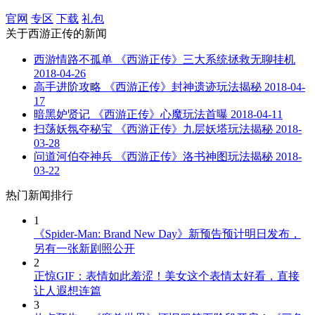
官网
专区
下载
礼包
关于
西游正传
的新闻
西游情路不孤单 《西游正传》三大系统拯救无聊挂机
2018-04-26
高手进阶攻略 《西游正传》封神遗迹玩法揭秘
2018-04-
17
暗黑妒贤记 《西游正传》心魔玩法首曝
2018-04-11
扫荡妖氛夺秘宝 《西游正传》九层妖塔玩法揭秘
2018-
03-28
问道河伯夺神兵 《西游正传》洛书神图玩法揭秘
2018-
03-22
热门新闻排行
1
《Spider-Man: Brand New Day》新预告预计明日发布，
另有一张新剧照公开
2
正惊GIF：表情如此羞涩！美女这个表情太好看，直接
让人遐想连篇
3