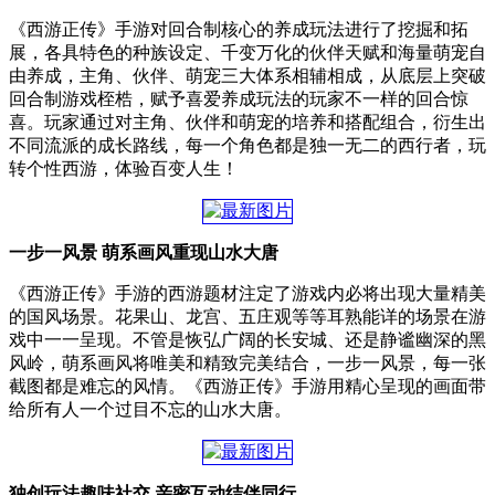
《西游正传》手游对回合制核心的养成玩法进行了挖掘和拓
展，各具特色的种族设定、千变万化的伙伴天赋和海量萌宠自
由养成，主角、伙伴、萌宠三大体系相辅相成，从底层上突破
回合制游戏桎梏，赋予喜爱养成玩法的玩家不一样的回合惊
喜。玩家通过对主角、伙伴和萌宠的培养和搭配组合，衍生出
不同流派的成长路线，每一个角色都是独一无二的西行者，玩
转个性西游，体验百变人生！
一步一风景 萌系画风重现山水大唐
《西游正传》手游的西游题材注定了游戏内必将出现大量精美
的国风场景。花果山、龙宫、五庄观等等耳熟能详的场景在游
戏中一一呈现。不管是恢弘广阔的长安城、还是静谧幽深的黑
风岭，萌系画风将唯美和精致完美结合，一步一风景，每一张
截图都是难忘的风情。《西游正传》手游用精心呈现的画面带
给所有人一个过目不忘的山水大唐。
独创玩法趣味社交 亲密互动结伴同行