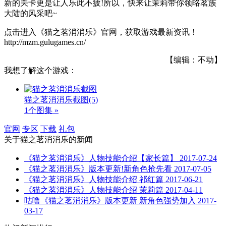
新的关卡更是让人乐此不疲!所以，快来让茉莉带你领略茗族
大陆的风采吧~
点击进入《猫之茗消消乐》官网，获取游戏最新资讯！
http://mzm.gulugames.cn/
【编辑：不动】
我想了解这个游戏：
猫之茗消消乐截图
(5)
1个图集 »
官网
专区
下载
礼包
关于
猫之茗消消乐
的新闻
《猫之茗消消乐》人物技能介绍【家长篇】
2017-07-24
《猫之茗消消乐》版本更新!新角色抢先看
2017-07-05
《猫之茗消消乐》人物技能介绍 祁红篇
2017-06-21
《猫之茗消消乐》人物技能介绍 茉莉篇
2017-04-11
咕噜《猫之茗消消乐》版本更新 新角色强势加入
2017-
03-17