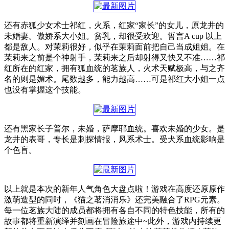
还有赤狐少女术士祁红，火系，红家“家长”的女儿，原龙井的
未婚妻。傲娇系大小姐。贫乳，却很受欢迎。誓言A cup 以上
都是敌人。对茉莉很好，似乎在茉莉面前把自己当成姐姐。在
茉莉来之前是个神射手，茉莉来之后却射得又快又不准……祁
红所在的红家，拥有狐血统的茗族人，火术天赋极高，与之齐
名的则是媚术。尾数越多，能力越高……可是祁红大小姐一点
也没有掌握这个技能。
还有黑家长子普尔，未婚，萨摩耶血统。喜欢未婚的少女。是
龙井的表哥，专长是刺探情报，风系术士。受犬系血统影响是
个色盲。
以上就是本次的新年人气角色大盘点啦！游戏在高度还原原作
激萌造型的同时，《猫之茗消消乐》还完美融合了RPG元素。
每一位茗族大陆的成员都将拥有各自不同的特色技能，所有的
故事都将重新演绎并刻画在冒险旅途中~此外，游戏内持续更