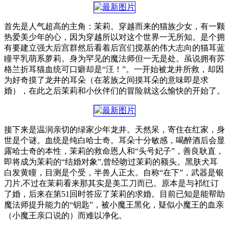
首先是人气超高的主角：茉莉。穿越而来的猫族少女，有一颗
热爱美少年的心，因为穿越所以对这个世界一无所知。是个拥
有要建立强大后宫群然后看着后宫们搅基的伟大志向的猫耳蓝
瞳平乳萌系萝莉。身为罕见的魔法师但一无是处。虽说拥有苏
格兰折耳猫血统可口癖却是“汪！”。一开始被龙井所救，却因
为好奇摸了龙井的耳朵（在茗族之间摸耳朵的意味即是求
婚），在此之后茉莉和小伙伴们的冒险就这么愉快的开始了。
接下来是温润亲切的绿家少年龙井。天然呆，寄住在红家，身
世是个谜。血统是纯白哈士奇。耳朵十分敏感，喝醉酒后会显
露哈士奇的本性，茉莉的救命恩人和“头号妃子”，善良耿直，
即将成为茉莉的“结婚对象”,曾经吻过茉莉的额头。黑肤犬耳
白发黄瞳，目测是个受，半兽人正太。自称“在下”，武器是银
刀片,不过在茉莉看来那其实是美工刀而已。原本是与祁红订
了婚，后来在第51回时答应了茉莉的求婚。目前已知是能帮助
魔法师提升能力的“钥匙”，被小魔王黑化，疑似小魔王的血亲
（小魔王亲口说的）而难以净化。