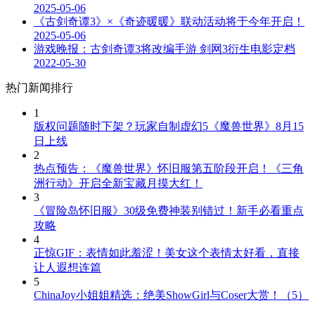
2025-05-06
《古剑奇谭3》×《奇迹暖暖》联动活动将于今年开启！
2025-05-06
游戏晚报：古剑奇谭3将改编手游 剑网3衍生电影定档
2022-05-30
热门新闻排行
1
版权问题随时下架？玩家自制虚幻5《魔兽世界》8月15
日上线
2
热点预告：《魔兽世界》怀旧服第五阶段开启！《三角
洲行动》开启全新宝藏月摸大红！
3
《冒险岛怀旧服》30级免费神装别错过！新手必看重点
攻略
4
正惊GIF：表情如此羞涩！美女这个表情太好看，直接
让人遐想连篇
5
ChinaJoy小姐姐精选：绝美ShowGirl与Coser大赏！（5）