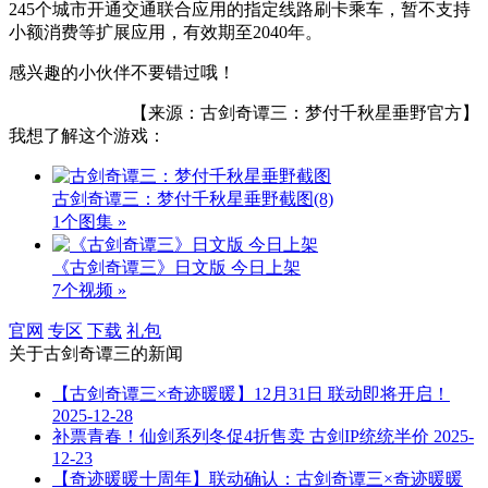
245个城市开通交通联合应用的指定线路刷卡乘车，暂不支持
小额消费等扩展应用，有效期至2040年。
感兴趣的小伙伴不要错过哦！
【来源：古剑奇谭三：梦付千秋星垂野官方】
我想了解这个游戏：
古剑奇谭三：梦付千秋星垂野截图
(8)
1个图集 »
《古剑奇谭三》日文版 今日上架
7个视频 »
官网
专区
下载
礼包
关于
古剑奇谭三
的新闻
【古剑奇谭三×奇迹暖暖】12月31日 联动即将开启！
2025-12-28
补票青春！仙剑系列冬促4折售卖 古剑IP统统半价
2025-
12-23
【奇迹暖暖十周年】联动确认：古剑奇谭三×奇迹暖暖