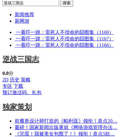
新闻推荐
新网游
一看吓一跳：雷死人不偿命的囧图集（1169）
一看吓一跳：雷死人不偿命的囧图集（1167）
一看吓一跳：雷死人不偿命的囧图集（1166）
逆战三国志
0.0
分
2D
历史
策略
专区
下载
预订激活码、礼包
独家策划
前魔兽设计师打造的《帕利亚》领衔！盘点20…
重磅！国家新闻出版署就《网络游戏管理办法…
《完蛋！我被美女包围了！》领衔！盘点5款…