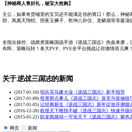
【神秘商人售好礼，秘宝大抢购】
主公，如果奇货铺里的宝贝还不能满足你的胃口！那么，神秘
胆、凤凰天翔铠、照夜玉狮子、乾坤八卦仪、龙鳞扇等等最顶
全指尖操控、战棋类策略国战手游《逆战三国志》热血来袭，注
布阵、策略玩转！各大PVP、PVE全平台挑战让你激情倍儿爽
关于
逆战三国志
的新闻
(2017-01-10)
招兵买马建大业《逆战三国志》新手指导
(2017-01-09)
投资那点事儿《逆战三国志》首充与首抽技
(2017-01-05)
让经典新生《逆战三国志》新年绽放开测烟
(2016-12-28)
权揽天下唯快不破《逆战三国志》快速升级
(2015-01-22)
卧龙凤雏得一可安天下《逆战三国志》紫色
网页
新闻