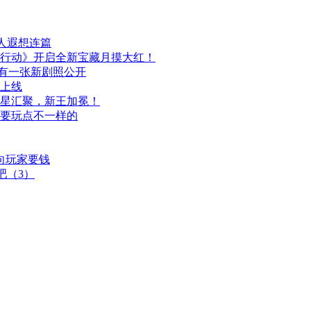
人遐想连篇
行动》开启全新宝藏月摸大红！
布，另有一张新剧照公开
日上线
群星汇聚，新王加冕！
次要玩点不一样的
向玩家要钱
吧（3）