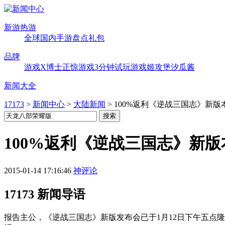
新游热游
全球
国内
手游
盘点
礼包
品牌
游戏X博士
正惊游戏
3分钟试玩
游戏姬攻堡
汐瓜酱
新闻大全
17173
>
新闻中心
>
大陆新闻
>
100%返利《逆战三国志》新
100%返利《逆战三国志》新
2015-01-14 17:16:46
神评论
17173 新闻导语
报告主公，《逆战三国志》新版发布会已于1月12日下午五点