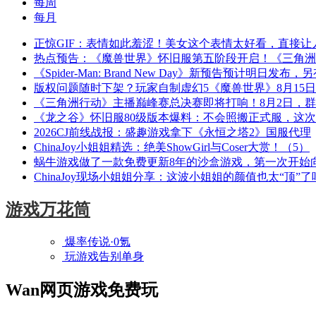
每周
每月
正惊GIF：表情如此羞涩！美女这个表情太好看，直接让
热点预告：《魔兽世界》怀旧服第五阶段开启！《三角洲
《Spider-Man: Brand New Day》新预告预计明日发
版权问题随时下架？玩家自制虚幻5《魔兽世界》8月15
《三角洲行动》主播巅峰赛总决赛即将打响！8月2日，
《龙之谷》怀旧服80级版本爆料：不会照搬正式服，这
2026CJ前线战报：盛趣游戏拿下《永恒之塔2》国服代理
ChinaJoy小姐姐精选：绝美ShowGirl与Coser大赏！（5）
蜗牛游戏做了一款免费更新8年的沙盒游戏，第一次开始
ChinaJoy现场小姐姐分享：这波小姐姐的颜值也太“顶”了
游戏万花筒
爆率传说·0氪
玩游戏告别单身
Wan网页游戏免费玩