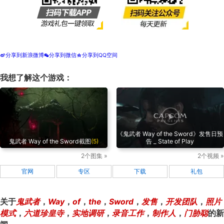
分享到新浪微博
分享到微信
分享到QQ空间
t
w
z
我想了解这个游戏：
《鬼武者 Way of the Sword》发售日预
鬼武者 Way of the Sword截图
(5)
告 _ State of Play
2个图集 »
2个视频 »
官网
专区
下载
礼包
关于
鬼武者
，
Way
，
of
，
the
，
Sword
，
发售
，
开发团队
，
照片
模式
，
六道珍皇寺
，
实地调研
，
录音工作
，
制作人
，
门胁聪
的新