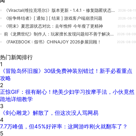
闻
《Viractal(维拉克塔尔)》版本更新 - 1.4.1 - 修复隐匿状态下游戏停止问题
2026-08-11
《纷争终结者》[ 通知 ] [ 结束 ] 游戏客户端崩溃问题
2026-08-11
《明末》夏思源状态对比：去年憔悴 今年瘦了更精神
2026-08-10
前《龙腾世纪》制作人：玩家擅长发现问题却不善于解决问题，开发者不必盲从
2026-08-09
《FAKEBOOK : 假书》CHINAJOY 2026参展回顾！
2026-08-09
热门新闻排行
1
《冒险岛怀旧服》30级免费神装别错过！新手必看重点
攻略
2
正惊GIF：很有耐心！绝美少妇学习按摩手法，小伙竟然
跪地详细教学
3
《剑心雕龙》解散了，但这次没人骂网易
4
7.7万峰值，但45%好评率：这网游咋刚火就翻车了？
5