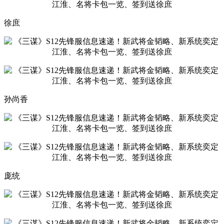
徐庶
孙尚香
庞统