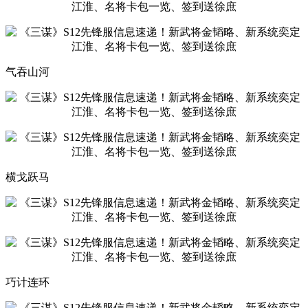
气吞山河
横戈跃马
巧计连环