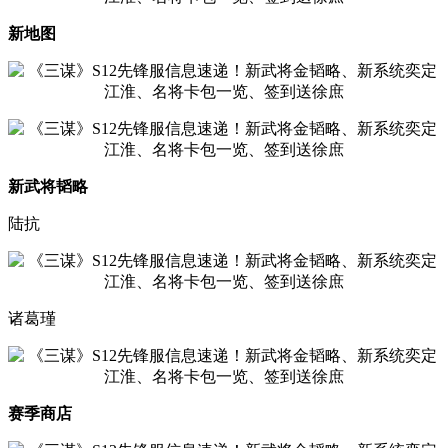
新地图
新武将韬略
陆抗
诸葛瑾
赛季商店