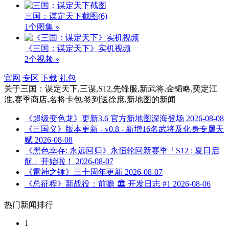
三国：谋定天下截图
(6)
1个图集 »
《三国：谋定天下》实机视频
2个视频 »
官网
专区
下载
礼包
关于
三国：谋定天下,三谋,S12,先锋服,新武将,金韬略,奕定江
淮,赛季商店,名将卡包,签到送徐庶,新地图
的新闻
《超级变色龙》更新3.6 官方新地图深海登场
2026-08-08
《三国义》版本更新 - v0.8 - 新增16名武将及化身专属天
赋
2026-08-08
《黑色幸存: 永远回归》永恒轮回新赛季「S12 : 夏日启
航」开始啦！
2026-08-07
《雷神之锤》三十周年更新
2026-08-07
《总征程》新战役：前瞻 🏛️ 开发日志 #1
2026-08-06
热门新闻排行
1