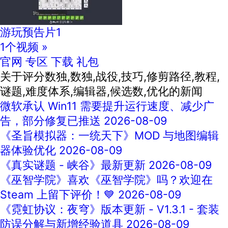
游玩预告片1
1个视频 »
官网
专区
下载
礼包
关于
评分数独,数独,战役,技巧,修剪路径,教程,
谜题,难度体系,编辑器,候选数,优化
的新闻
微软承认 Win11 需要提升运行速度、减少广
告，部分修复已推送
2026-08-09
《圣旨模拟器：一统天下》MOD 与地图编辑
器体验优化
2026-08-09
《真实谜题 - 峡谷》最新更新
2026-08-09
《巫智学院》喜欢《巫智学院》吗？欢迎在
Steam 上留下评价！💙
2026-08-09
《霓虹协议：夜穹》版本更新 - V1.3.1 - 套装
防误分解与新增经验道具
2026-08-09