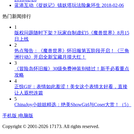
蓝港互动《捉妖记》镇妖塔玩法险象环生
2018-02-06
热门新闻排行
1
版权问题随时下架？玩家自制虚幻5《魔兽世界》8月15
日上线
2
热点预告：《魔兽世界》怀旧服第五阶段开启！《三角
洲行动》开启全新宝藏月摸大红！
3
《冒险岛怀旧服》30级免费神装别错过！新手必看重点
攻略
4
正惊GIF：表情如此羞涩！美女这个表情太好看，直接
让人遐想连篇
5
ChinaJoy小姐姐精选：绝美ShowGirl与Coser大赏！（5）
手机版
|
电脑版
Copyright © 2001-2026 17173. All rights reserved.