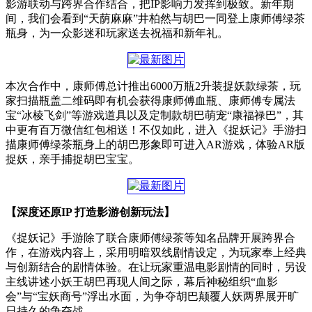
影游联动与跨界合作结合，把IP影响力发挥到极致。新年期
间，我们会看到“天荫麻麻”井柏然与胡巴一同登上康师傅绿茶
瓶身，为一众影迷和玩家送去祝福和新年礼。
本次合作中，康师傅总计推出6000万瓶2升装捉妖款绿茶，玩
家扫描瓶盖二维码即有机会获得康师傅血瓶、康师傅专属法
宝“冰棱飞剑”等游戏道具以及定制款胡巴萌宠“康福禄巴”，其
中更有百万微信红包相送！不仅如此，进入《捉妖记》手游扫
描康师傅绿茶瓶身上的胡巴形象即可进入AR游戏，体验AR版
捉妖，亲手捕捉胡巴宝宝。
【深度还原IP 打造影游创新玩法】
《捉妖记》手游除了联合康师傅绿茶等知名品牌开展跨界合
作，在游戏内容上，采用明暗双线剧情设定，为玩家奉上经典
与创新结合的剧情体验。在让玩家重温电影剧情的同时，另设
主线讲述小妖王胡巴再现人间之际，幕后神秘组织“血影
会”与“宝妖商号”浮出水面，为争夺胡巴颠覆人妖两界展开旷
日持久的争夺战。