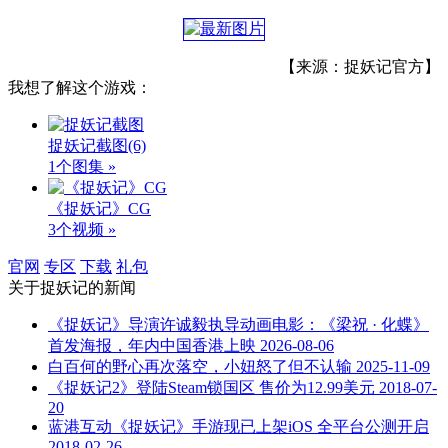
【来源：捉妖记官方】
我想了解这个游戏：
捉妖记截图
(6)
1个图集 »
《捉妖记》CG
3个视频 »
官网
专区
下载
礼包
关于
捉妖记
的新闻
《捉妖记》导演许诚毅执导动画电影：《梁祝 · 化蝶》
首发海报，年内中国香港上映
2026-08-06
白百何的野心再次落空，小妞怒了但不认输
2025-11-09
《捉妖记2》登陆Steam锁国区 售价为12.99美元
2018-07-
20
蓝港互动《捉妖记》手游现已上架iOS 全平台公测开启
2018-02-26