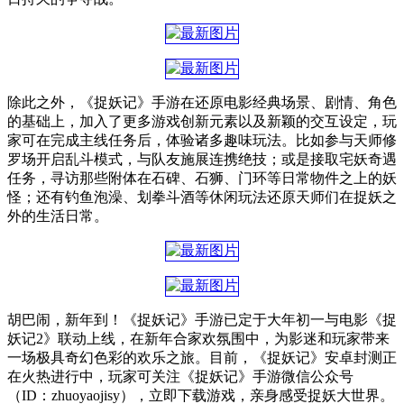
除此之外，《捉妖记》手游在还原电影经典场景、剧情、角色
的基础上，加入了更多游戏创新元素以及新颖的交互设定，玩
家可在完成主线任务后，体验诸多趣味玩法。比如参与天师修
罗场开启乱斗模式，与队友施展连携绝技；或是接取宅妖奇遇
任务，寻访那些附体在石碑、石狮、门环等日常物件之上的妖
怪；还有钓鱼泡澡、划拳斗酒等休闲玩法还原天师们在捉妖之
外的生活日常。
胡巴闹，新年到！《捉妖记》手游已定于大年初一与电影《捉
妖记2》联动上线，在新年合家欢氛围中，为影迷和玩家带来
一场极具奇幻色彩的欢乐之旅。目前，《捉妖记》安卓封测正
在火热进行中，玩家可关注《捉妖记》手游微信公众号
（ID：zhuoyaojisy），立即下载游戏，亲身感受捉妖大世界。