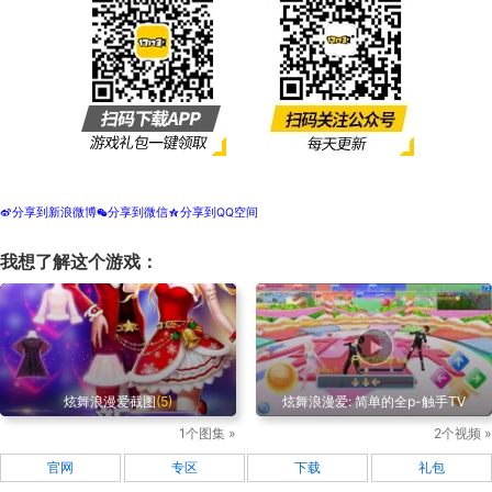
分享到新浪微博
分享到微信
分享到QQ空间
t
w
z
我想了解这个游戏：
炫舞浪漫爱截图
(5)
炫舞浪漫爱: 简单的全p-触手TV
1个图集 »
2个视频 »
官网
专区
下载
礼包