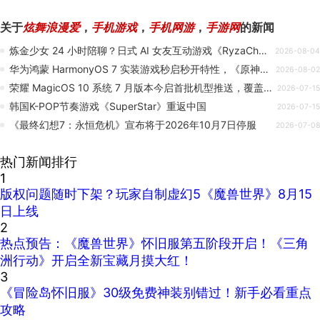
关于
炫舞浪漫爱
，
手机游戏
，
手机网游
，
手游网
的新闻
炼金少女 24 小时陪聊？日式 AI 女友互动游戏《RyzaChat》开启预约
2026-08-04
华为鸿蒙 HarmonyOS 7 实装游戏秒启秒开特性，《原神》《洛克王国》等可极速启动
2026-08-02
荣耀 MagicOS 10 系统 7 月版本今启首批机型推送，覆盖 Magic8、数字 600 等系列手机
2026-07-15
韩国K-POP节奏游戏《SuperStar》重返中国
2026-07-15
《最终幻想7：永恒危机》宣布将于2026年10月7日停服
2026-07-08
热门新闻排行
1
版权问题随时下架？玩家自制虚幻5《魔兽世界》8月15
日上线
2
热点预告：《魔兽世界》怀旧服第五阶段开启！《三角
洲行动》开启全新宝藏月摸大红！
3
《冒险岛怀旧服》30级免费神装别错过！新手必看重点
攻略