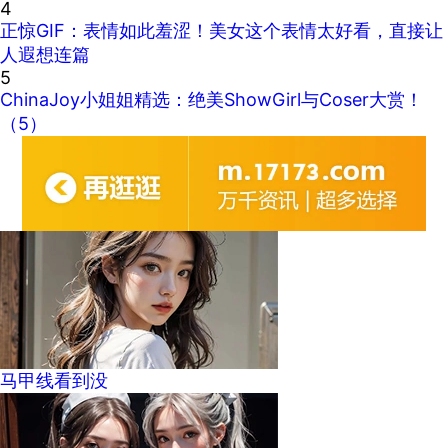
4
正惊GIF：表情如此羞涩！美女这个表情太好看，直接让
人遐想连篇
5
ChinaJoy小姐姐精选：绝美ShowGirl与Coser大赏！
（5）
马甲线看到没