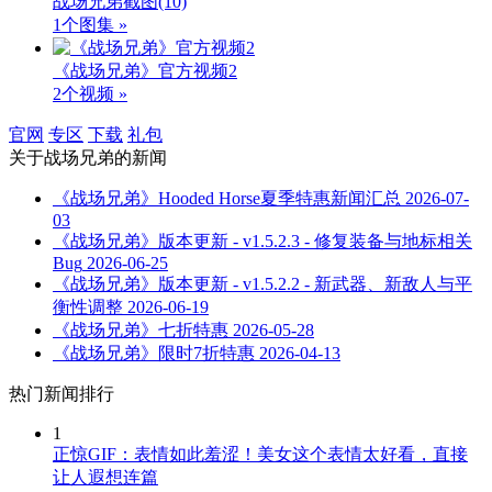
战场兄弟截图
(10)
1个图集 »
《战场兄弟》官方视频2
2个视频 »
官网
专区
下载
礼包
关于
战场兄弟
的新闻
《战场兄弟》Hooded Horse夏季特惠新闻汇总
2026-07-
03
《战场兄弟》版本更新 - v1.5.2.3 - 修复装备与地标相关
Bug
2026-06-25
《战场兄弟》版本更新 - v1.5.2.2 - 新武器、新敌人与平
衡性调整
2026-06-19
《战场兄弟》七折特惠
2026-05-28
《战场兄弟》限时7折特惠
2026-04-13
热门新闻排行
1
正惊GIF：表情如此羞涩！美女这个表情太好看，直接
让人遐想连篇