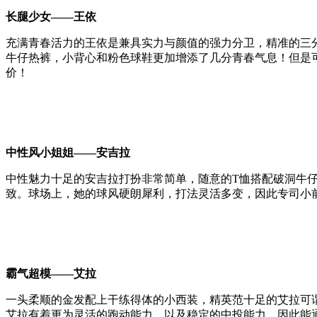
长腿少女——王依
充满青春活力的王依是兼具实力与颜值的强力分卫，精准的三
牛仔热裤，小背心和粉色球鞋更加增添了几分青春气息！但是
价！
中性风小姐姐——安吉拉
中性魅力十足的安吉拉打扮非常简单，随意的T恤搭配破洞牛
致。球场上，她的球风硬朗犀利，打法灵活多变，因此专司小
霸气超模——艾拉
一头柔顺的金发配上干练得体的小西装，精英范十足的艾拉可谓
艾拉有着更为灵活的跑动能力，以及稳定的中投能力，因此能