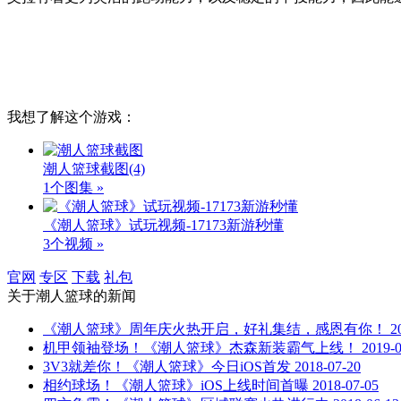
我想了解这个游戏：
潮人篮球截图
(4)
1个图集 »
《潮人篮球》试玩视频-17173新游秒懂
3个视频 »
官网
专区
下载
礼包
关于
潮人篮球
的新闻
《潮人篮球》周年庆火热开启，好礼集结，感恩有你！
2
机甲领袖登场！《潮人篮球》杰森新装霸气上线！
2019-
3V3就差你！《潮人篮球》今日iOS首发
2018-07-20
相约球场！《潮人篮球》iOS上线时间首曝
2018-07-05