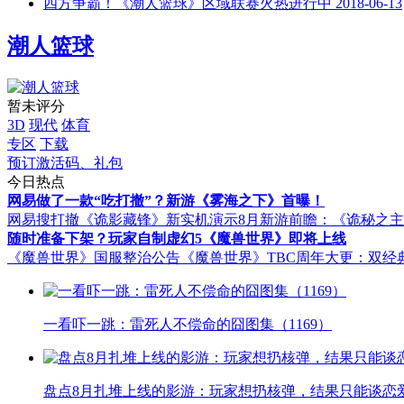
四方争霸！《潮人篮球》区域联赛火热进行中
2018-06-13
潮人篮球
暂未评分
3D
现代
体育
专区
下载
预订激活码、礼包
今日热点
网易做了一款“吃打撤”？新游《雾海之下》首曝！
网易搜打撤《诡影藏锋》新实机演示
8月新游前瞻：《诡秘之
随时准备下架？玩家自制虚幻5《魔兽世界》即将上线
《魔兽世界》国服整治公告
《魔兽世界》TBC周年大更：双经
一看吓一跳：雷死人不偿命的囧图集（1169）
盘点8月扎堆上线的影游：玩家想扔核弹，结果只能谈恋