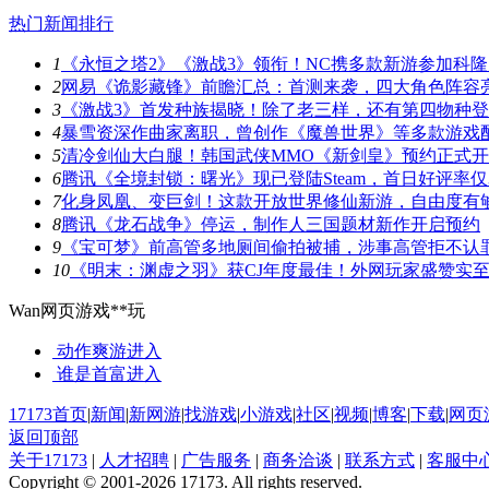
热门新闻排行
1
《永恒之塔2》《激战3》领衔！NC携多款新游参加科隆
2
网易《诡影藏锋》前瞻汇总：首测来袭，四大角色阵容
3
《激战3》首发种族揭晓！除了老三样，还有第四物种
4
暴雪资深作曲家离职，曾创作《魔兽世界》等多款游戏
5
清冷剑仙大白腿！韩国武侠MMO《新剑皇》预约正式
6
腾讯《全境封锁：曙光》现已登陆Steam，首日好评率仅3
7
化身凤凰、变巨剑！这款开放世界修仙新游，自由度有
8
腾讯《龙石战争》停运，制作人三国题材新作开启预约
9
《宝可梦》前高管多地厕间偷拍被捕，涉事高管拒不认
10
《明末：渊虚之羽》获CJ年度最佳！外网玩家盛赞实
Wan网页游戏**玩
动作爽游
进入
谁是首富
进入
17173首页
|
新闻
|
新网游
|
找游戏
|
小游戏
|
社区
|
视频
|
博客
|
下载
|
网页
返回顶部
关于17173
|
人才招聘
|
广告服务
|
商务洽谈
|
联系方式
|
客服中
Copyright © 2001-2026 17173. All rights reserved.