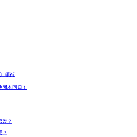
主》领衔
典团本回归！
爱？