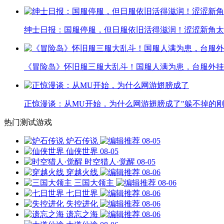
绅士日报：国服停服，但日服依旧活得滋润！涩涩新角太
《冒险岛》怀旧服三服大乱斗！国服人满为患，台服外挂
正惊漫谈：从MU开始，为什么网游翅膀成了"躲不掉的刚
热门测试游戏
炉石传说
08-05
仙侠世界
08-05
时空猎人·觉醒
08-05
穿越火线
08-06
三国大领主
08-06
七日世界
08-06
失控进化
08-06
遗忘之海
08-06