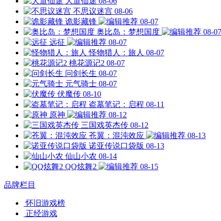
大道仙途
08-06
不思议迷宫
08-06
诡影藏锋
08-07
奥比岛：梦想国度
08-0
远征
08-07
怪物猎人：旅人
08-07
桃花源记2
08-07
问剑长生
08-07
元气骑士
08-07
伏魔传
08-10
盗墓笔记：启程
08-11
原神
08-12
三国戏英杰传
08-12
苍翼：混沌效应
08-13
诺亚传说口袋版
08-13
仙山小农
08-14
QQ炫舞2
08-15
品牌栏目
怀旧游戏榜
正经游戏