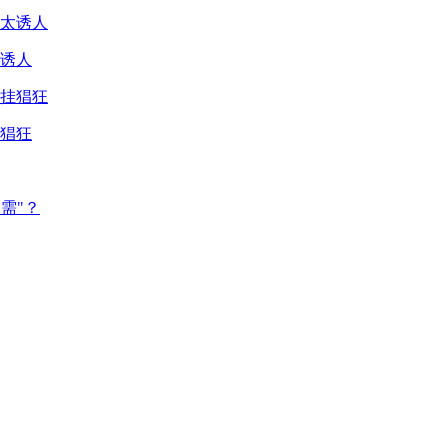
诱人
猖狂
需"？