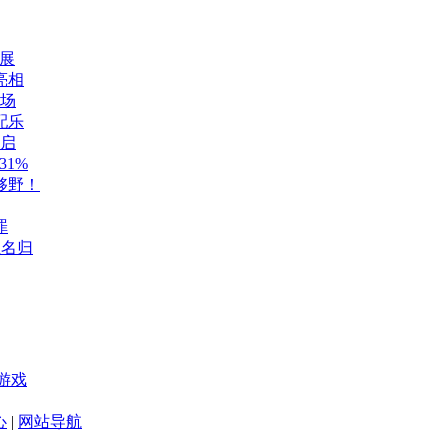
展
亮相
登场
配乐
开启
1%
够野！
罪
至名归
游戏
心
|
网站导航