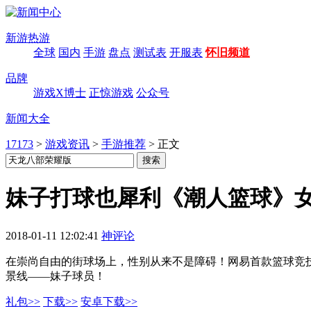
新游热游
全球
国内
手游
盘点
测试表
开服表
怀旧频道
品牌
游戏X博士
正惊游戏
公众号
新闻大全
17173
>
游戏资讯
>
手游推荐
>
正文
妹子打球也犀利《潮人篮球》
2018-01-11 12:02:41
神评论
在崇尚自由的街球场上，性别从来不是障碍！网易首款篮球竞
景线——妹子球员！
礼包>>
下载>>
安卓下载>>