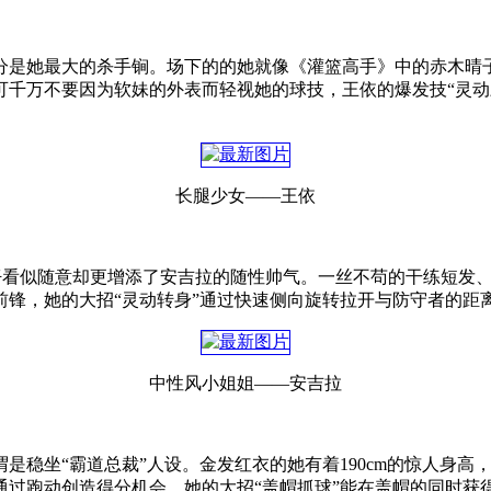
分是她最大的杀手锏。场下的的她就像《灌篮高手》中的赤木晴
可千万不要因为软妹的外表而轻视她的球技，王依的爆发技“灵动
长腿少女——王依
仔看似随意却更增添了安吉拉的随性帅气。一丝不苟的干练短发
前锋，她的大招“灵动转身”通过快速侧向旋转拉开与防守者的距
中性风小姐姐——安吉拉
是稳坐“霸道总裁”人设。金发红衣的她有着190cm的惊人身
通过跑动创造得分机会。她的大招“盖帽抓球”能在盖帽的同时获