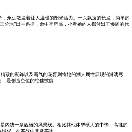
子，永远散发着让人温暖的阳光活力。一头飘逸的长发，简单的
三分球”出手迅捷，命中率奇高，小看她的人都付出了惨痛的代
、精致的配饰以及霸气的花臂则将她的潮人属性展现的淋漓尽
离，是创造空位的绝佳技能！
高，是内线一条靓丽的风景线。相比其他体型硕大的中锋，高挑的
得球权，在实战中非常实用！