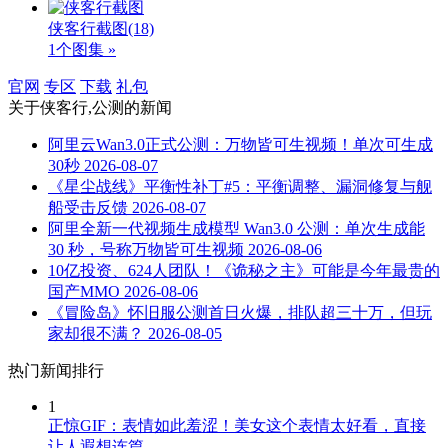
侠客行截图
(18)
1个图集 »
官网
专区
下载
礼包
关于
侠客行,公测
的新闻
阿里云Wan3.0正式公测：万物皆可生视频！单次可生成
30秒
2026-08-07
《星尘战线》平衡性补丁#5：平衡调整、漏洞修复与舰
船受击反馈
2026-08-07
阿里全新一代视频生成模型 Wan3.0 公测：单次生成能
30 秒，号称万物皆可生视频
2026-08-06
10亿投资、624人团队！《诡秘之主》可能是今年最贵的
国产MMO
2026-08-06
《冒险岛》怀旧服公测首日火爆，排队超三十万，但玩
家却很不满？
2026-08-05
热门新闻排行
1
正惊GIF：表情如此羞涩！美女这个表情太好看，直接
让人遐想连篇