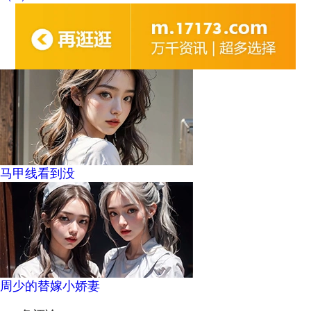
马甲线看到没
周少的替嫁小娇妻