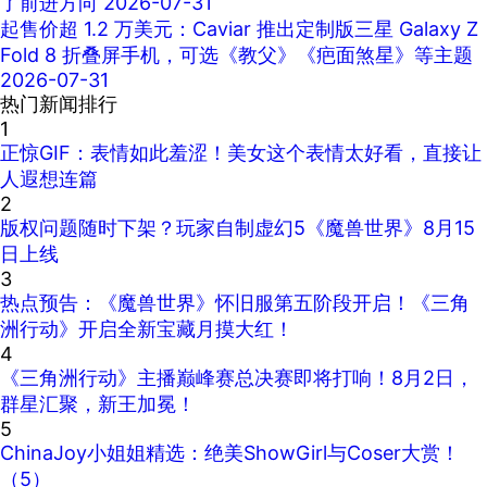
了前进方向
2026-07-31
起售价超 1.2 万美元：Caviar 推出定制版三星 Galaxy Z
Fold 8 折叠屏手机，可选《教父》《疤面煞星》等主题
2026-07-31
热门新闻排行
1
正惊GIF：表情如此羞涩！美女这个表情太好看，直接让
人遐想连篇
2
版权问题随时下架？玩家自制虚幻5《魔兽世界》8月15
日上线
3
热点预告：《魔兽世界》怀旧服第五阶段开启！《三角
洲行动》开启全新宝藏月摸大红！
4
《三角洲行动》主播巅峰赛总决赛即将打响！8月2日，
群星汇聚，新王加冕！
5
ChinaJoy小姐姐精选：绝美ShowGirl与Coser大赏！
（5）