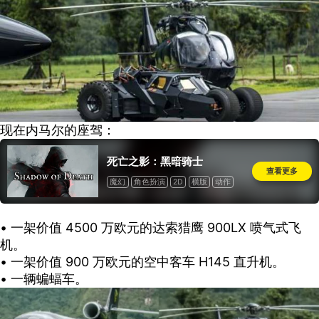
现在内马尔的座驾：
死亡之影：黑暗骑士
查看更多
魔幻
角色扮演
2D
横版
动作
道具收费
​• 一架价值 4500 万欧元的达索猎鹰 900LX 喷气式飞
机。
• 一架价值 900 万欧元的空中客车 H145 直升机。
• 一辆蝙蝠车。