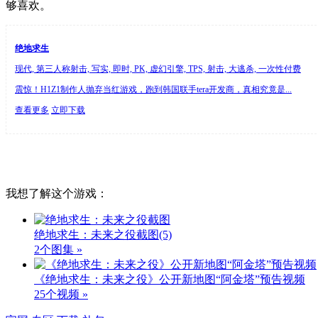
够喜欢。
绝地求生
现代, 第三人称射击, 写实, 即时, PK, 虚幻引擎, TPS, 射击, 大逃杀, 一次性付费
震惊！H1Z1制作人抛弃当红游戏，跑到韩国联手tera开发商，真相究竟是...
查看更多
立即下载
我想了解这个游戏：
绝地求生：未来之役截图
(5)
2个图集 »
《绝地求生：未来之役》公开新地图“阿金塔”预告视频
25个视频 »