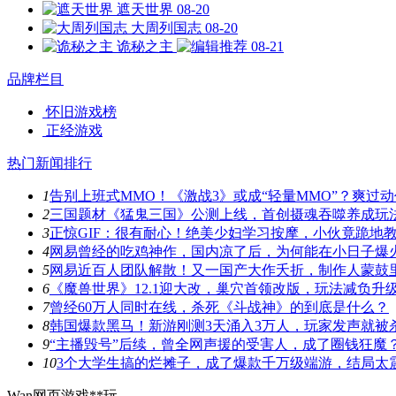
遮天世界
08-20
大周列国志
08-20
诡秘之主
08-21
品牌栏目
怀旧游戏榜
正经游戏
热门新闻排行
1
告别上班式MMO！《激战3》或成“轻量MMO”？爽过
2
三国题材《猛鬼三国》公测上线，首创摄魂吞噬养成玩
3
正惊GIF：很有耐心！绝美少妇学习按摩，小伙竟跪地
4
网易曾经的吃鸡神作，国内凉了后，为何能在小日子爆
5
网易近百人团队解散！又一国产大作夭折，制作人蒙鼓
6
《魔兽世界》12.1迎大改，巢穴首领改版，玩法减负升
7
曾经60万人同时在线，杀死《斗战神》的到底是什么？
8
韩国爆款黑马！新游刚测3天涌入3万人，玩家发声就被
9
“主播毁号”后续，曾全网声援的受害人，成了圈钱狂魔
10
3个大学生搞的烂摊子，成了爆款千万级端游，结局太
Wan网页游戏**玩