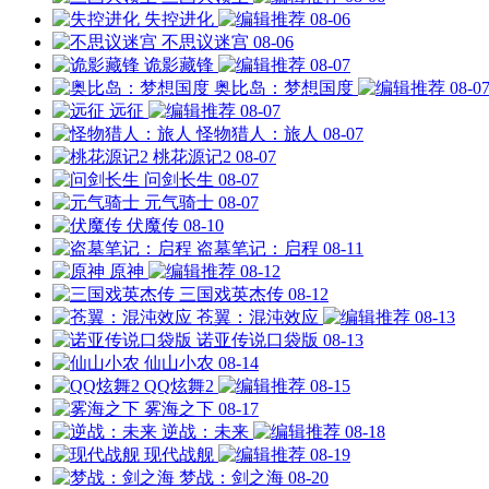
失控进化
08-06
不思议迷宫
08-06
诡影藏锋
08-07
奥比岛：梦想国度
08-0
远征
08-07
怪物猎人：旅人
08-07
桃花源记2
08-07
问剑长生
08-07
元气骑士
08-07
伏魔传
08-10
盗墓笔记：启程
08-11
原神
08-12
三国戏英杰传
08-12
苍翼：混沌效应
08-13
诺亚传说口袋版
08-13
仙山小农
08-14
QQ炫舞2
08-15
雾海之下
08-17
逆战：未来
08-18
现代战舰
08-19
梦战：剑之海
08-20