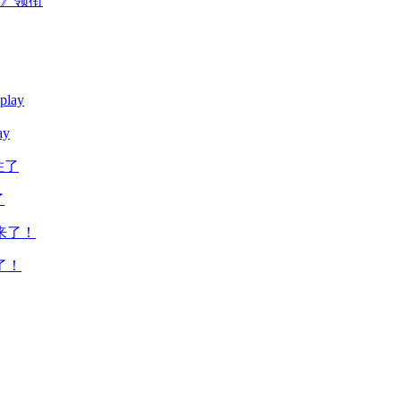
主》领衔
y
了
了！