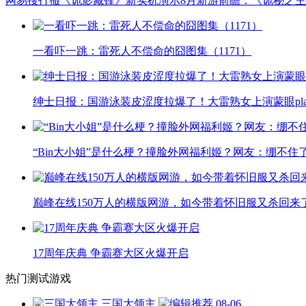
网易搜打撤《诡影藏锋》新实机演示
8月新游前瞻：《诡秘之
一看吓一跳：雷死人不偿命的囧图集（1171）
绅士日报：国游泳装皮涩度拉爆了！大雷熟女上演蒙眼pla
“Bin大小姐”是什么梗？撞脸外网福利姬？网友：绷不住
巅峰在线150万人的横版网游，如今带着怀旧服又杀回来
17周年庆典 争霸赛大区火爆开启
热门测试游戏
三国大领主
08-06