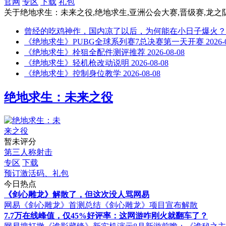
官网
专区
下载
礼包
关于
绝地求生：未来之役,绝地求生,亚洲公会大赛,晋级赛,龙之
曾经的吃鸡神作，国内凉了以后，为何能在小日子爆火？
《绝地求生》PUBG全球系列赛7总决赛第一天开赛
2026-
《绝地求生》栓狙全配件测评推荐
2026-08-08
《绝地求生》轻机枪改动说明
2026-08-08
《绝地求生》控制身位教学
2026-08-08
绝地求生：未来之役
暂未评分
第三人称射击
专区
下载
预订激活码、礼包
今日热点
《剑心雕龙》解散了，但这次没人骂网易
网易《剑心雕龙》首测总结
《剑心雕龙》项目宣布解散
7.7万在线峰值，仅45%好评率：这网游咋刚火就翻车了？