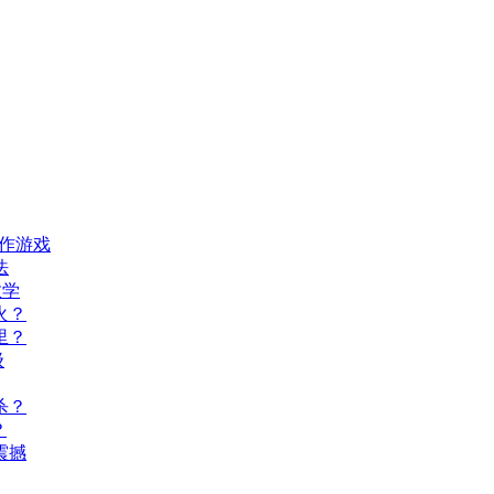
动作游戏
法
教学
火？
里？
级
杀？
？
震撼