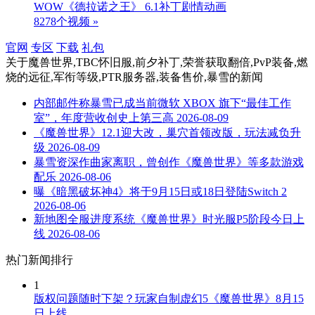
WOW《德拉诺之王》 6.1补丁剧情动画
8278个视频 »
官网
专区
下载
礼包
关于
魔兽世界,TBC怀旧服,前夕补丁,荣誉获取翻倍,PvP装备,燃
烧的远征,军衔等级,PTR服务器,装备售价,暴雪
的新闻
内部邮件称暴雪已成当前微软 XBOX 旗下“最佳工作
室”，年度营收创史上第三高
2026-08-09
《魔兽世界》12.1迎大改，巢穴首领改版，玩法减负升
级
2026-08-09
暴雪资深作曲家离职，曾创作《魔兽世界》等多款游戏
配乐
2026-08-06
曝《暗黑破坏神4》将于9月15日或18日登陆Switch 2
2026-08-06
新地图全服进度系统《魔兽世界》时光服P5阶段今日上
线
2026-08-06
热门新闻排行
1
版权问题随时下架？玩家自制虚幻5《魔兽世界》8月15
日上线