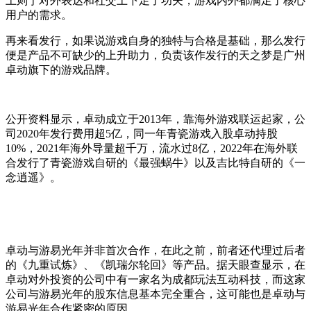
上则于对外表达和社交上下足了功夫，游戏内外都满足了核心
用户的需求。
再来看发行，如果说游戏自身的独特与合格是基础，那么发行
便是产品不可缺少的上升助力，负责该作发行的天之梦是广州
卓动旗下的游戏品牌。
公开资料显示，卓动成立于2013年，靠海外游戏联运起家，公
司2020年发行费用超5亿，同一年青瓷游戏入股卓动持股
10%，2021年海外导量超千万，流水过8亿，2022年在海外联
合发行了青瓷游戏自研的《最强蜗牛》以及吉比特自研的《一
念逍遥》。
卓动与游易光年并非首次合作，在此之前，前者还代理过后者
的《九重试炼》、《凯瑞尔轮回》等产品。据天眼查显示，在
卓动对外投资的公司中有一家名为成都玩法互动科技，而这家
公司与游易光年的股东信息基本完全重合，这可能也是卓动与
游易光年合作紧密的原因。