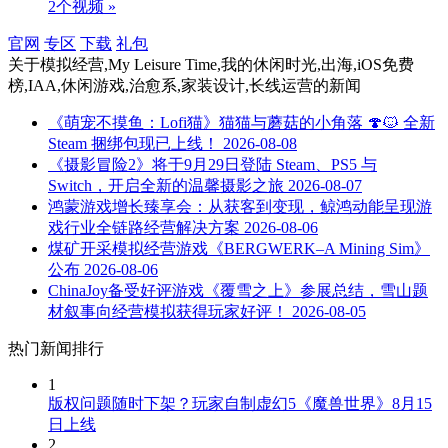
2个视频 »
官网
专区
下载
礼包
关于
模拟经营,My Leisure Time,我的休闲时光,出海,iOS免费
榜,IAA,休闲游戏,治愈系,家装设计,长线运营
的新闻
《萌宠不摸鱼：Lofi猫》猫猫与蘑菇的小角落 🍄🐱 全新
Steam 捆绑包现已上线！
2026-08-08
《摄影冒险2》将于9月29日登陆 Steam、PS5 与
Switch，开启全新的温馨摄影之旅
2026-08-07
鸿蒙游戏增长臻享会：从获客到变现，鲸鸿动能呈现游
戏行业全链路经营解决方案
2026-08-06
煤矿开采模拟经营游戏《BERGWERK–A Mining Sim》
公布
2026-08-06
ChinaJoy备受好评游戏《覆雪之上》参展总结，雪山题
材叙事向经营模拟获得玩家好评！
2026-08-05
热门新闻排行
1
版权问题随时下架？玩家自制虚幻5《魔兽世界》8月15
日上线
2