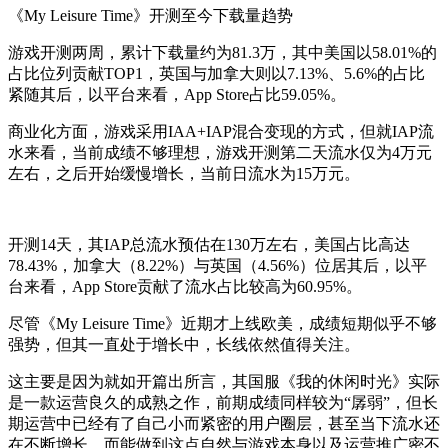
《My Leisure Time》开测至今下载量趋势
游戏开测两周，累计下载量约为81.3万，其中美国以58.01%的
占比位列贡献TOP1，英国与加拿大则以7.13%、5.6%的占比
紧随其后，以平台来看，App Store占比59.05%。
商业化方面，游戏采用IAA+IAP混合变现的方式，但就IAP流
水来看，当前成绩不够理想，游戏开测第二天流水仅为4万元
左右，之后开始缓慢增长，当前日流水为15万元。
开测14天，其IAP总流水预估在130万左右，美国占比高达
78.43%，加拿大（8.22%）与英国（4.56%）位居其后，以平
台来看，App Store贡献了流水占比较高为60.95%。
尽管《My Leisure Time》近期才上线欧美，成绩短期似乎不够
强势，但其一直处于增长中，长线依然值得关注。
这主要是因为就如开篇出所言，其国服《我的休闲时光》实际
是一款运营良久的成熟之作，前期成绩同样较为“孱弱”，但长
期运营中已经有了自己小而紧密的用户圈层，甚至当下流水还
在不断增长。而能做到这点自然与游戏本身以及运营推广密不