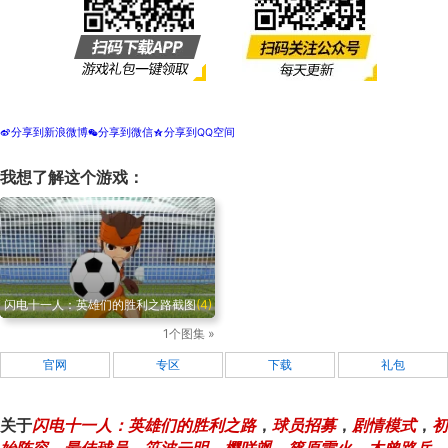
分享到新浪微博
分享到微信
分享到QQ空间
t
w
z
我想了解这个游戏：
闪电十一人：英雄们的胜利之路截图
(4)
1个图集 »
官网
专区
下载
礼包
关于
闪电十一人：英雄们的胜利之路
，
球员招募
，
剧情模式
，
初