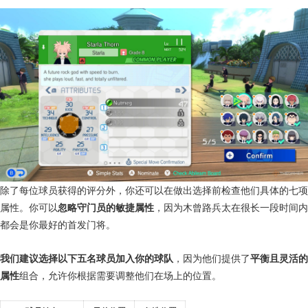
除了每位球员获得的评分外，你还可以在做出选择前检查他们具体的七项
属性。你可以
忽略守门员的敏捷属性
，因为木曾路兵太在很长一段时间内
都会是你最好的首发门将。
我们建议选择以下五名球员加入你的球队
，因为他们提供了
平衡且灵活的
属性
组合，允许你根据需要调整他们在场上的位置。