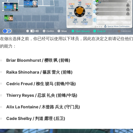
在做出选择之前，你已经可以使用以下球员，因此在决定之前请记住他们
的能力：
Briar Bloomhurst / 樱咲 飒 (前锋)
Raika Shinohara / 篠原 雷火 (前锋)
Cedric Freud / 柳生 骏马 (前锋/中场)
Thierry Reyes / 忍坂 礼央 (前锋/中场)
Alix La Fontaine / 木曾路 兵太 (守门员)
Cade Shelby / 判道 露理 (后卫)