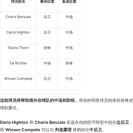
球员姓名
最佳位置
备选位置
Charis Benzaie
后卫
中场
Dario Highton
后卫
中场
Starla Thorn
前锋
中场
Tai Richter
中场
前锋
Winsor Compete
后卫
中场
这组球员将帮助填补你球队的中场和防线
，而你的明星球员则承担前锋进
球的重任。
Dario Highton
和
Charis Benzaie
应该在你的防守阵型中担任
边后卫
，
而
Winsor Compete
可以与
判道露理
搭档担任
中后卫
。