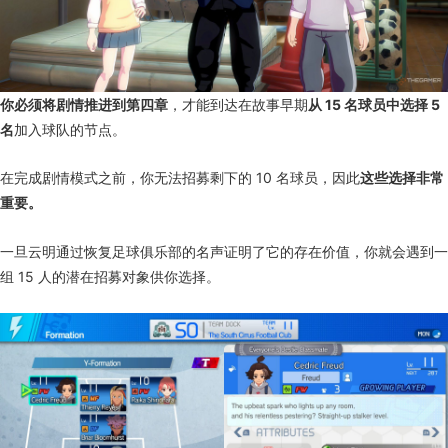
你必须将剧情推进到第四章
，才能到达在故事早期
从 15 名球员中选择 5
名
加入球队的节点。
在完成剧情模式之前，你无法招募剩下的 10 名球员，因此
这些选择非常
重要。
一旦云明通过恢复足球俱乐部的名声证明了它的存在价值，你就会遇到一
组 15 人的潜在招募对象供你选择。