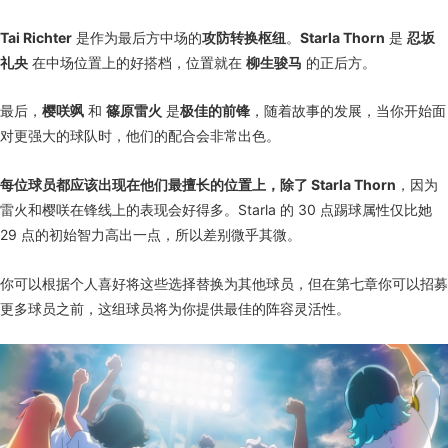
Tai Richter
是作为最后方中场的
攻防转换枢纽
。
Starla Thorn
是
忍坂
礼央
在中场位置上的好搭档，位置就在
柳生骏马
的正后方。
最后，
樱咲飒
和
篠原雷火
是
极佳的前锋
，随着故事的发展，当你开始面
对更强大的球队时，他们的配合会非常出色。
每位球员都应该出现在他们最擅长的位置上，除了 Starla Thorn
，因为
雷火和樱咲在锋线上的表现会好得多。Starla 的 30 点踢球属性仅比她
29 点的初始智力高出一点，所以差别微乎其微。
你可以根据个人喜好将这些选择替换为其他球员，但在第七章你可以招募
更多球员之前，这组球员将为你提供最佳的阵容灵活性。