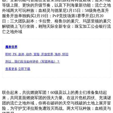
等级上限、更快的升级节奏，以及下列海量新功能：流亡之地
外域两大可玩种族：血精灵与德莱尼1月15日：58级角色直升
服务开放单独购买2月19日：PvP竞技场第1赛季开启2月20
日：三大团队副本：卡拉赞、格鲁尔的巢穴、玛瑟里顿的巢穴
解锁骑上飞行坐骑，翱翔天际全新专业：珠宝加工公会银行流
亡之地外域
魔兽世界
即时, PK, 副本, 动作, 冒险, 开放世界, 海外, 怀旧
所以，我们应当如何评价《军团再临》？
查看更多
立即下载
联合起来，共抗燃烧军团！60级及以上的勇士们准备集结起
来，共同直面燃烧军团的强大力量。在这片危机四伏、充满谜
团的流亡之地外域，你将在破碎的天空与残破的土地上展开冒
险，为守护艾泽拉斯免遭毁灭而战。两大可玩种族：血精灵与