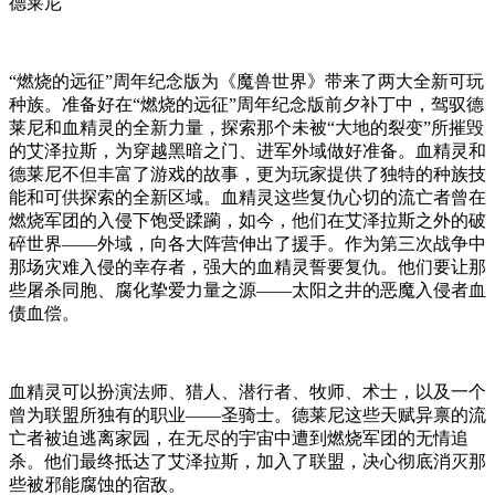
德莱尼
“燃烧的远征”周年纪念版为《魔兽世界》带来了两大全新可玩
种族。准备好在“燃烧的远征”周年纪念版前夕补丁中，驾驭德
莱尼和血精灵的全新力量，探索那个未被“大地的裂变”所摧毁
的艾泽拉斯，为穿越黑暗之门、进军外域做好准备。血精灵和
德莱尼不但丰富了游戏的故事，更为玩家提供了独特的种族技
能和可供探索的全新区域。血精灵这些复仇心切的流亡者曾在
燃烧军团的入侵下饱受蹂躏，如今，他们在艾泽拉斯之外的破
碎世界——外域，向各大阵营伸出了援手。作为第三次战争中
那场灾难入侵的幸存者，强大的血精灵誓要复仇。他们要让那
些屠杀同胞、腐化挚爱力量之源——太阳之井的恶魔入侵者血
债血偿。
血精灵可以扮演法师、猎人、潜行者、牧师、术士，以及一个
曾为联盟所独有的职业——圣骑士。德莱尼这些天赋异禀的流
亡者被迫逃离家园，在无尽的宇宙中遭到燃烧军团的无情追
杀。他们最终抵达了艾泽拉斯，加入了联盟，决心彻底消灭那
些被邪能腐蚀的宿敌。