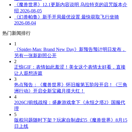
《魔兽世界》12.1更新内容说明 乌拉特克的诅咒版本介
绍
2026-08-05
《幻兽帕鲁》新手开局最优设置 最快获取飞行坐骑
2026-08-04
热门新闻排行
1
《Spider-Man: Brand New Day》新预告预计明日发布，
另有一张新剧照公开
2
正惊GIF：表情如此羞涩！美女这个表情太好看，直接
让人遐想连篇
3
热点预告：《魔兽世界》怀旧服第五阶段开启！《三角
洲行动》开启全新宝藏月摸大红！
4
2026CJ前线战报：盛趣游戏拿下《永恒之塔2》国服代
理
5
版权问题随时下架？玩家自制虚幻5《魔兽世界》8月15
日上线