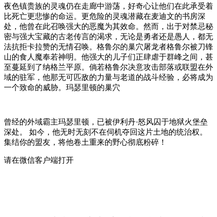
夜色镇贵族的灵魂仍在走廊中游荡，好奇心让他们在此承受着
比死亡更悲惨的命运。更危险的灵魂潜藏在麦迪文的书房深
处，他曾在此召唤强大的恶魔为其效命。然而，出于对禁忌秘
密与强大宝藏的古老传言的渴求，无论是勇者还是愚人，都无
法抗拒卡拉赞的无情召唤。格鲁尔的巢穴屠龙者格鲁尔被刀锋
山的食人魔奉若神明。他强大的儿子们正肆虐于群峰之间，甚
至蔓延到了纳格兰平原。倘若格鲁尔决意攻击部落或联盟在外
域的驻军，他那无可匹敌的力量与老道的战斗经验，必将成为
一个致命的威胁。玛瑟里顿的巢穴
曾经的外域霸主玛瑟里顿，已被伊利丹·怒风囚于地狱火堡垒
深处。 如今，他无时无刻不在伺机夺回这片土地的统治权。
集结你的盟友，将他卷土重来的野心彻底粉碎！
请在微信客户端打开