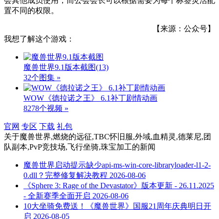
会其他成员使用，而公会会长可以根据需要为每个标签灵活配
置不同的权限。
【来源：公众号】
我想了解这个游戏：
魔兽世界9.1版本截图
(13)
32个图集 »
WOW《德拉诺之王》 6.1补丁剧情动画
8278个视频 »
官网
专区
下载
礼包
关于
魔兽世界,燃烧的远征,TBC怀旧服,外域,血精灵,德莱尼,团
队副本,PvP竞技场,飞行坐骑,珠宝加工
的新闻
魔兽世界启动提示缺少api-ms-win-core-libraryloader-l1-2-
0.dll？完整修复解决教程
2026-08-06
《Sphere 3: Rage of the Devastator》版本更新 - 26.11.2025
- 全新赛季全面开启
2026-08-06
10大坐骑免费送！《魔兽世界》国服21周年庆典明日开
启
2026-08-05