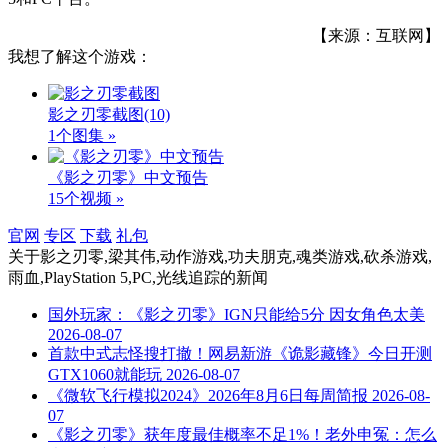
【来源：互联网】
我想了解这个游戏：
影之刃零截图
(10)
1个图集 »
《影之刃零》中文预告
15个视频 »
官网
专区
下载
礼包
关于
影之刃零,梁其伟,动作游戏,功夫朋克,魂类游戏,砍杀游戏,
雨血,PlayStation 5,PC,光线追踪
的新闻
国外玩家：《影之刃零》IGN只能给5分 因女角色太美
2026-08-07
首款中式志怪搜打撤！网易新游《诡影藏锋》今日开测
GTX1060就能玩
2026-08-07
《微软飞行模拟2024》2026年8月6日每周简报
2026-08-
07
《影之刃零》获年度最佳概率不足1%！老外申冤：怎么