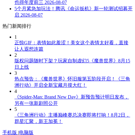
也得年度前三
2026-08-07
5个月紧急加玩法！腾讯《命运扳机》新一轮测试招募开
启
2026-08-07
热门新闻排行
1
正惊GIF：表情如此羞涩！美女这个表情太好看，直接
让人遐想连篇
2
版权问题随时下架？玩家自制虚幻5《魔兽世界》8月15
日上线
3
热点预告：《魔兽世界》怀旧服第五阶段开启！《三角
洲行动》开启全新宝藏月摸大红！
4
《Spider-Man: Brand New Day》新预告预计明日发布，
另有一张新剧照公开
5
《三角洲行动》主播巅峰赛总决赛即将打响！8月2日，
群星汇聚，新王加冕！
手机版
|
电脑版