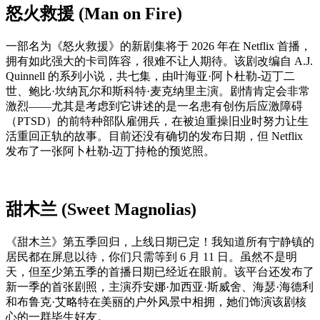
怒火救援 (Man on Fire)
一部名为《怒火救援》的新剧集将于 2026 年在 Netflix 首播，
拥有如此强大的卡司阵容，很难不让人期待。该剧改编自 A.J.
Quinnell 的系列小说，共七集，由叶海亚·阿卜杜勒-迈丁二
世、鲍比·坎纳瓦尔和斯科特·麦克纳里主演。剧情肯定会非常
激烈——尤其是考虑到它讲述的是一名患有创伤后应激障碍
（PTSD）的前特种部队雇佣兵，在被迫重操旧业时努力让生
活重回正轨的故事。目前还没有确切的发布日期，但 Netflix
发布了一张阿卜杜勒-迈丁持枪的预览照。
甜木兰 (Sweet Magnolias)
《甜木兰》第五季回归，上线日期已定！我知道所有宁静镇的
居民都在屏息以待，你们只需等到 6 月 11 日。虽然不是明
天，但至少第五季的首播日期已经近在眼前。该平台还发布了
新一季的首张剧照，主演乔安娜·加西亚·斯威舍、海瑟·海德利
和布鲁克·艾略特在美丽的户外风景中相拥，她们饰演该剧核
心的一群毕生好友。