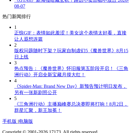
《GTA6》新海报暗藏玄机！路边小卖部都不放过
2026-
08-07
热门新闻排行
1
正惊GIF：表情如此羞涩！美女这个表情太好看，直接
让人遐想连篇
2
版权问题随时下架？玩家自制虚幻5《魔兽世界》8月15
日上线
3
热点预告：《魔兽世界》怀旧服第五阶段开启！《三角
洲行动》开启全新宝藏月摸大红！
4
《Spider-Man: Brand New Day》新预告预计明日发布，
另有一张新剧照公开
5
《三角洲行动》主播巅峰赛总决赛即将打响！8月2日，
群星汇聚，新王加冕！
手机版
|
电脑版
Copyright © 2001-2026 17173. All rights reserved.