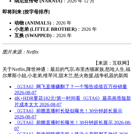
纳尼亚传奇 (NARNIA)
：2026 年 12 月
即将到来 [按字母排序]
动物 (ANIMALS)
：2026 年
小老弟 (LITTLE BROTHER)
：2026 年
互换 (SWAPPED)
：2026 年
图片来源：Netflix
【来源：互联网】
关于
Netflix,降世神通：最后的气宗,布里杰顿家族,怒呛人生,福
尔摩斯小姐,小老弟,维琴河,甜木兰,怒火救援,战争机器
的新闻
《GTA6》网飞直播赚翻了？一个预告或值百万份销量
2026-08-07
4K+HDR要花182元!第一时间看《GTA6》最高画质版新
片成本太大
2026-08-07
《GTA6》前瞻直播时长疑似曝光！30分钟超长展示
2026-08-07
《GTA6》前瞻直播时长曝光！30分钟超长展示
2026-08-
07