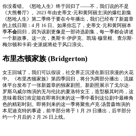
你没看错。《怒呛人生》终于回归了——不，我们说的不是
《大熊餐厅》。2023 年由史蒂文·元和黄阿丽主演的爆红剧集
《怒呛人生》第二季终于要在今年播出，我们已经有了新篇章
的上线日期：4 月 16 日。如果你忘了，史蒂文·元和黄阿丽本
季
不会
回归，因为该剧更像是一部诗选剧集，每一季都会讲述
一个新故事。这一次，奥斯卡·伊萨克、凯瑞·穆里根、查尔斯·
梅尔顿和卡莉·史派妮将处于风口浪尖。
布里杰顿家族 (Bridgerton)
女王回城了，我们可以假设，社交界正沉浸在新旧浪漫的火花
中。《布里杰顿家族》第四季回归，将分为两部分播出，流媒
体平台发布了一张新篇章的独家剧照。新剧照展示了戈尔达·
罗斯乌威尔饰演的无与伦比的夏洛特女王，造型极其时尚，这
意味着我们肯定能在即将到来的这一季中看到这位剧中最棒角
色的精彩时刻。即将到来的这一季将聚焦卢克·汤普森饰演的
本尼迪克特的事迹，前半部分将于 1 月 29 日播出，后半部分
约一个月后的 2 月 26 日上线。