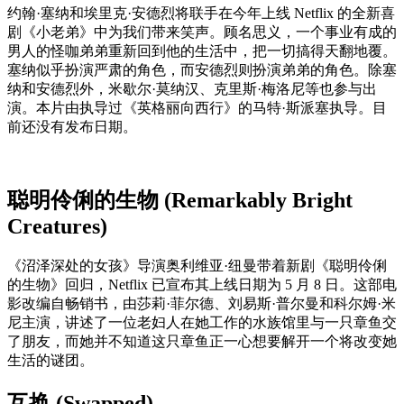
约翰·塞纳和埃里克·安德烈将联手在今年上线 Netflix 的全新喜
剧《小老弟》中为我们带来笑声。顾名思义，一个事业有成的
男人的怪咖弟弟重新回到他的生活中，把一切搞得天翻地覆。
塞纳似乎扮演严肃的角色，而安德烈则扮演弟弟的角色。除塞
纳和安德烈外，米歇尔·莫纳汉、克里斯·梅洛尼等也参与出
演。本片由执导过《英格丽向西行》的马特·斯派塞执导。目
前还没有发布日期。
聪明伶俐的生物 (Remarkably Bright
Creatures)
《沼泽深处的女孩》导演奥利维亚·纽曼带着新剧《聪明伶俐
的生物》回归，Netflix 已宣布其上线日期为 5 月 8 日。这部电
影改编自畅销书，由莎莉·菲尔德、刘易斯·普尔曼和科尔姆·米
尼主演，讲述了一位老妇人在她工作的水族馆里与一只章鱼交
了朋友，而她并不知道这只章鱼正一心想要解开一个将改变她
生活的谜团。
互换 (Swapped)