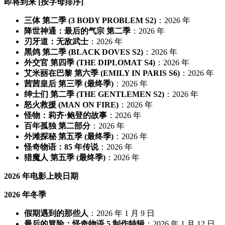
即将到来 [按字母排序]
三体 第二季 (3 BODY PROBLEM S2)
：2026 年
降世神通：最后的气宗 第二季
：2026 年
刃牙道：无敌武士
：2026 年
黑鸽 第二季 (BLACK DOVES S2)
：2026 年
外交官 第四季 (THE DIPLOMAT S4)
：2026 年
艾米丽在巴黎 第六季 (EMILY IN PARIS S6)
：2026 年
茜茜皇后 第三季 (最终季)
：2026 年
绅士们 第二季 (THE GENTLEMEN S2)
：2026 年
怒火救援 (MAN ON FIRE)
：2026 年
怪物：莉齐·鲍登的故事
：2026 年
百年孤独 第二部分
：2026 年
外滩探秘 第五季 (最终季)
：2026 年
怪奇物语：85 年传说
：2026 年
猎魔人 第五季 (最终季)
：2026 年
2026 年电影上映日期
2026 年冬季
假期遇到的那些人
：2026 年 1 月 9 日
最后的冒险：怪奇物语 5 制作特辑
：2026 年 1 月 12 日