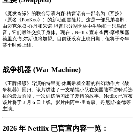
《魔发奇缘》的联合导演内森·格雷诺有一部名为《互换》
（原名《PooKoo》）的新动画冒险片。这是一部兄弟喜剧，
由迈克尔·B·乔丹和朱诺·坦普尔分别为林中生物和一只鸟配
音，它们最终交换了身体。现在，Netflix 宣布崔西·摩根和塞
德里克·凯尔斯也将加盟。目前还没有上映日期，但将于今年
某个时候上线。
战争机器 (War Machine)
《王牌保镖》导演帕特里克·休斯带着全新的科幻动作片《战
争机器》回归。该片讲述了一支精锐小队在美国陆军游骑兵选
拔的最后阶段，一次训练演习出了差错的故事。Netflix 已宣布
该片将于 3 月 6 日上线。影片由阿兰·里奇森、丹尼斯·奎德等
主演。
2026 年 Netflix 已官宣内容一览：